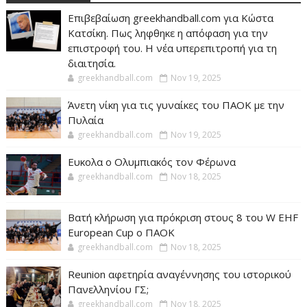
Επιβεβαίωση greekhandball.com για Κώστα
Κατσίκη. Πως ληφθηκε η απόφαση για την
επιστροφή του. Η νέα υπερεπιτροπή για τη
διαιτησία.
greekhandball.com
Nov 19, 2025
Άνετη νίκη για τις γυναίκες του ΠΑΟΚ με την
Πυλαία
greekhandball.com
Nov 19, 2025
Ευκολα ο Ολυμπιακός τον Φέρωνα
greekhandball.com
Nov 18, 2025
Βατή κλήρωση για πρόκριση στους 8 του W EHF
European Cup ο ΠΑΟΚ
greekhandball.com
Nov 18, 2025
Reunion αφετηρία αναγέννησης του ιστορικού
Πανελληνίου ΓΣ;
greekhandball.com
Nov 18, 2025