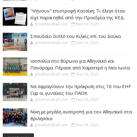
"Ψήνουν" επιστροφή Κατσίκη; Τι έλεγε όταν
είχε παραιτηθεί από την Προεδρία της ΚΕΔ;
greekhandball.com
Nov 16, 2025
Σπουδαίο διπλό του Κιλκίς επί του Δούκα
greekhandball.com
Nov 16, 2025
Ισοπαλία στο Βύρωνα για Αθηναϊκό και
Πανόραμα. Πέρασε από Καματερό η Νεα Ιωνία.
greekhandball.com
Nov 16, 2025
Να σφραγίσουν την πρόκριση στις 16 του EHF
Cup οι γυναίκες του ΠΑΟΚ
greekhandball.com
Nov 16, 2025
Νίκη με μεγάλη ανατροπή για τον Αθηναϊκό στα
Βριλήσσια
greekhandball.com
Nov 16, 2025