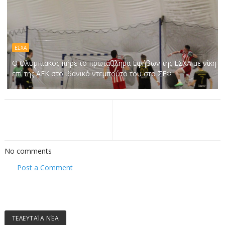
ΕΣΧΑ
Ο Ολυμπιακός πήρε το πρωτάθλημα Εφήβων της ΕΣΧΑ με νίκη
επί της ΑΕΚ στο ιδανικό ντεμπούτο του στο ΣΕΦ
No comments
Post a Comment
ΤΕΛΕΥΤΑΊΑ ΝΈΑ