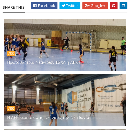
Facebook
Twitter
Google+
SHARE THIS
ΑΕΚ
Πρωταθλήτρια Νεανίδων ΕΣΧΑ η ΑΕΚ !
ΑΕΚ
Η ΑΕΚ κέρδισε στις Νεάνιδες την Νέα Ιωνία