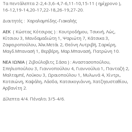
Τα πεντάλεπτα 2-2,4-3,6-4,7-6,11-10,15-11 ( ημίχρονο ),
16-12,19-14,20-17,22-18,26-19,27-20.
Διαιτητές : Χαραλαμπίδης-Γιακαλής
ΑΕΚ
( Κώστας Κότσιρας ) : Κουτροδήμου, Τσικνή, Λώς,
Κίτσιου 3, Μανδαμαδιώτη 1, Ψαριώτη 7, Κάτσικα 3,
Ζαφειροπούλου, Άλκ.Μετάι 2, Θεόνη Λυτριβή, Σαρκίρη,
Μαγδ.Μπανασή 1, Βερβέρη, Μαρ.Μπανασή, Πατρώνη 10.
ΝΕΑ ΙΩΝΙΑ
( Ζιβούλοβιτς Σάσα ) : Αναστασοπούλου,
Σπηλιοπούλου 3, Γιαννοπούλου 4, Γιαννούλια 1, Πανταζή 2,
Μαλταμπέ, Λούκου 3, Ωραιοπούλου 1, Μυλωνά 4, Χίντρι,
Κοτσιώνη, Καψάλη, Λάσδα, Κατσικογιάννη, Χατζηευσταθίου,
Αρβανίτη 2.
Δίλεπτα 4/4. Πέναλτι 3/5-4/6.