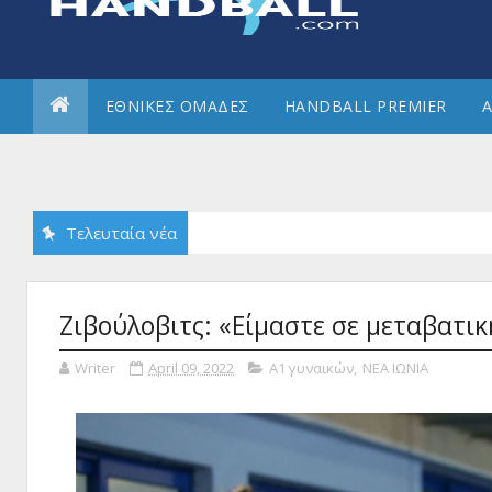
ΕΘΝΙΚΕΣ ΟΜΑΔΕΣ
HANDBALL PREMIER
Α
Τελευταία νέα
Ζιβούλοβιτς: «Είμαστε σε μεταβατικ
Writer
April 09, 2022
Α1 γυναικών
,
ΝΕΑ ΙΩΝΙΑ