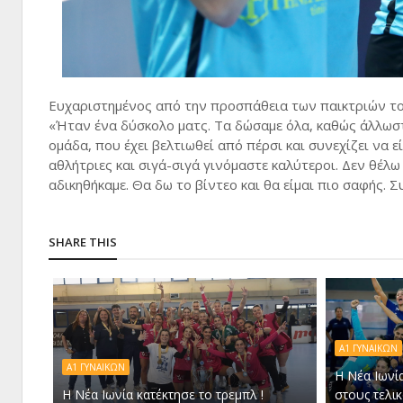
Ευχαριστημένος από την προσπάθεια των παικτριών το
«Ήταν ένα δύσκολο ματς. Τα δώσαμε όλα, καθώς άλλωστε
ομάδα, που έχει βελτιωθεί από πέρσι και συνεχίζει να ε
αθλήτριες και σιγά-σιγά γινόμαστε καλύτεροι. Δεν θέλω 
αδικηθήκαμε. Θα δω το βίντεο και θα είμαι πιο σαφής.
SHARE THIS
Α1 ΓΥΝΑΙΚΩΝ
Α1 ΓΥΝΑΙΚΩΝ
Η Νέα Ιωνί
Η Νέα Ιωνία κατέκτησε το τρεμπλ !
στους τελικ