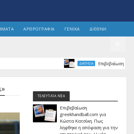
ΗΜΑΤΑ
ΑΡΘΡΟΓΡΑΦΙΑ
ΓΕΝΙΚΑ
ΔΙΕΘΝΗ
Επιβεβαίωση greekhandball
ΔΙΑΙΤΗΣΙΑ
ι»
ΤΕΛΕΥΤΑΊΑ ΝΈΑ
Επιβεβαίωση
greekhandball.com για
Κώστα Κατσίκη. Πως
ληφθηκε η απόφαση για την