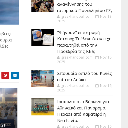
αναγέννησης του
ιστορικού Πανελληνίου ΓΣ;
greekhandball.com
Nov 18,
2025
"Ψήνουν" επιστροφή
βιτς:
Κατσίκη; Τι έλεγε όταν είχε
νούρια
παραιτηθεί από την
νίδες
Προεδρία της ΚΕΔ;
greekhandball.com
Nov 16,
2025
Σπουδαίο διπλό του Κιλκίς
επί του Δούκα
greekhandball.com
Nov 16,
2025
Ισοπαλία στο Βύρωνα για
Αθηναϊκό και Πανόραμα.
Πέρασε από Καματερό η
Νεα Ιωνία.
α !
greekhandball.com
Nov 16,