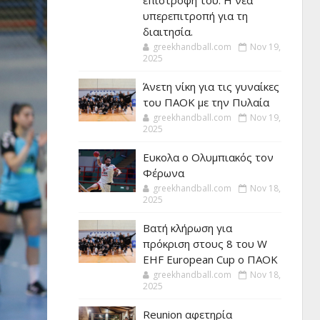
επιστροφή του. Η νέα
υπερεπιτροπή για τη
διαιτησία.
greekhandball.com
Nov 19,
2025
Άνετη νίκη για τις γυναίκες
του ΠΑΟΚ με την Πυλαία
greekhandball.com
Nov 19,
2025
Ευκολα ο Ολυμπιακός τον
Φέρωνα
greekhandball.com
Nov 18,
2025
Βατή κλήρωση για
πρόκριση στους 8 του W
EHF European Cup ο ΠΑΟΚ
greekhandball.com
Nov 18,
2025
Reunion αφετηρία