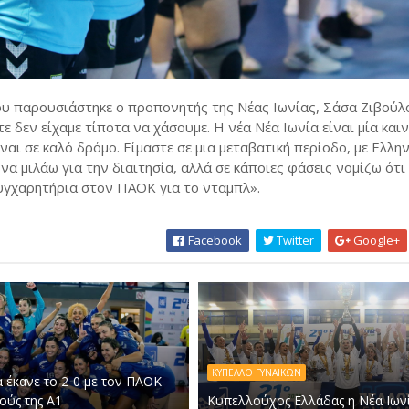
υ παρουσιάστηκε ο προπονητής της Νέας Ιωνίας, Σάσα Ζιβούλο
 δεν είχαμε τίποτα να χάσουμε. Η νέα Νέα Ιωνία είναι μία και
ίναι σε καλό δρόμο. Είμαστε σε μια μεταβατική περίοδο, με Ελλη
να μιλάω για την διαιτησία, αλλά σε κάποιες φάσεις νομίζω ότι
 Συγχαρητήρια στον ΠΑΟΚ για το νταμπλ».
Facebook
Twitter
Google+
ΚΥΠΕΛΛΟ ΓΥΝΑΙΚΩΝ
α έκανε το 2-0 με τον ΠΑΟΚ
ούς της Α1
Κυπελλούχος Ελλάδας η Νέα Ιωνί