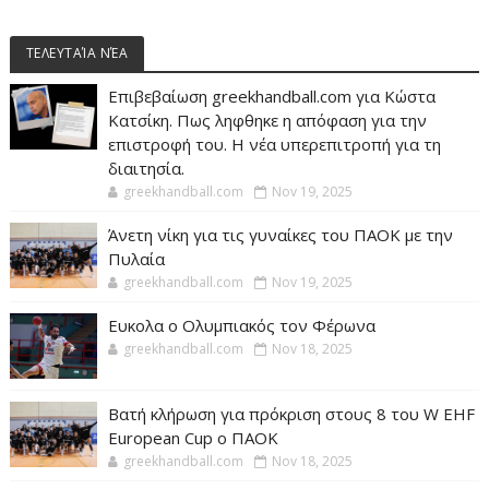
ΤΕΛΕΥΤΑΊΑ ΝΈΑ
Επιβεβαίωση greekhandball.com για Κώστα
Κατσίκη. Πως ληφθηκε η απόφαση για την
επιστροφή του. Η νέα υπερεπιτροπή για τη
διαιτησία.
greekhandball.com
Nov 19, 2025
Άνετη νίκη για τις γυναίκες του ΠΑΟΚ με την
Πυλαία
greekhandball.com
Nov 19, 2025
Ευκολα ο Ολυμπιακός τον Φέρωνα
greekhandball.com
Nov 18, 2025
Βατή κλήρωση για πρόκριση στους 8 του W EHF
European Cup ο ΠΑΟΚ
greekhandball.com
Nov 18, 2025