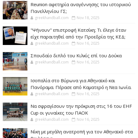
Reunion αφετηρία αναγέννησης του ιστορικού
Πανελληνίου ΓΣ;
greekhandball.com
Nov 18, 2025
"Ψήνουν" επιστροφή Κατσίκη; Τι έλεγε όταν
είχε παραιτηθεί από την Προεδρία της ΚΕΔ;
greekhandball.com
Nov 16, 2025
Σπουδαίο διπλό του Κιλκίς επί του Δούκα
greekhandball.com
Nov 16, 2025
Ισοπαλία στο Βύρωνα για Αθηναϊκό και
Πανόραμα. Πέρασε από Καματερό η Νεα Ιωνία.
greekhandball.com
Nov 16, 2025
Να σφραγίσουν την πρόκριση στις 16 του EHF
Cup οι γυναίκες του ΠΑΟΚ
greekhandball.com
Nov 16, 2025
Νίκη με μεγάλη ανατροπή για τον Αθηναϊκό στα