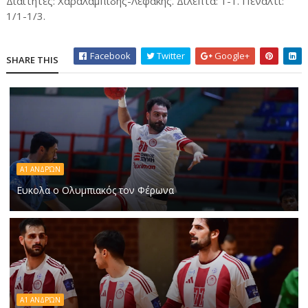
Διαιτητές: Χαραλαμπίδης-Λεφάκης. Δίλεπτα: 1-1. Πέναλτι:
1/1-1/3.
Facebook
Twitter
Google+
SHARE THIS
Α1 ΑΝΔΡΏΝ
Ευκολα ο Ολυμπιακός τον Φέρωνα
Α1 ΑΝΔΡΏΝ