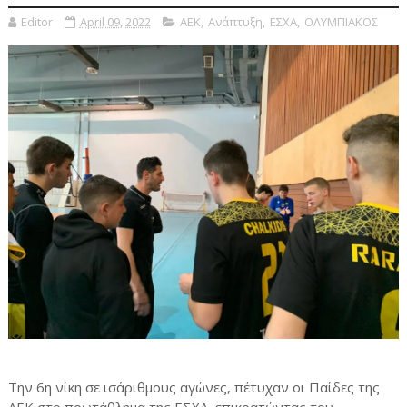
Editor
April 09, 2022
ΑΕΚ
,
Ανάπτυξη
,
ΕΣΧΑ
,
ΟΛΥΜΠΙΑΚΟΣ
Την 6η νίκη σε ισάριθμους αγώνες, πέτυχαν οι Παίδες της
ΑΕΚ στο πρωτάθλημα της ΕΣΧΑ, επικρατώντας του