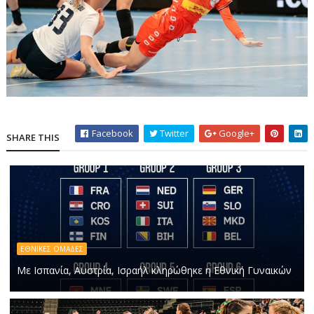
Facebook
Twitter
Google+
SHARE THIS
ΕΘΝΙΚΕΣ ΟΜΑΔΕΣ
Με Ισπανία, Αυστρία, Ισραήλ κληρώθηκε η Εθνική Γυναικών