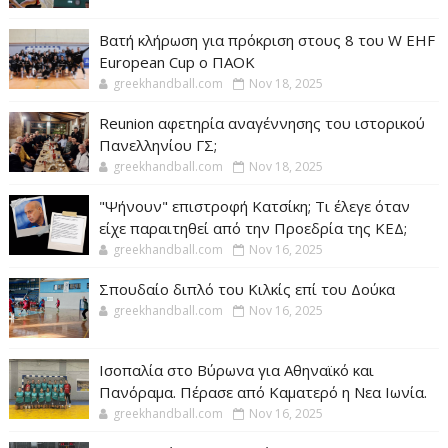
Βατή κλήρωση για πρόκριση στους 8 του W EHF
European Cup ο ΠΑΟΚ
greekhandball.com
Nov 18, 2025
Reunion αφετηρία αναγέννησης του ιστορικού
Πανελληνίου ΓΣ;
greekhandball.com
Nov 18, 2025
"Ψήνουν" επιστροφή Κατσίκη; Τι έλεγε όταν
είχε παραιτηθεί από την Προεδρία της ΚΕΔ;
greekhandball.com
Nov 16, 2025
Σπουδαίο διπλό του Κιλκίς επί του Δούκα
greekhandball.com
Nov 16, 2025
Ισοπαλία στο Βύρωνα για Αθηναϊκό και
Πανόραμα. Πέρασε από Καματερό η Νεα Ιωνία.
greekhandball.com
Nov 16, 2025