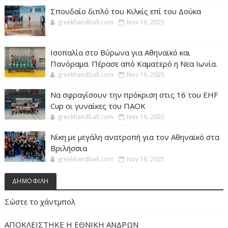
Σπουδαίο διπλό του Κιλκίς επί του Δούκα
greekhandball.com
Nov 16, 2025
Ισοπαλία στο Βύρωνα για Αθηναϊκό και
Πανόραμα. Πέρασε από Καματερό η Νεα Ιωνία.
greekhandball.com
Nov 16, 2025
Να σφραγίσουν την πρόκριση στις 16 του EHF
Cup οι γυναίκες του ΠΑΟΚ
greekhandball.com
Nov 16, 2025
Νίκη με μεγάλη ανατροπή για τον Αθηναϊκό στα
Βριλήσσια
greekhandball.com
Nov 16, 2025
ΔΗΜΟΦΙΛΗ
Σώστε το χάντμπολ
ΑΠΟΚΛΕΙΣΤΗΚΕ Η ΕΘΝΙΚΗ ΑΝΔΡΩΝ