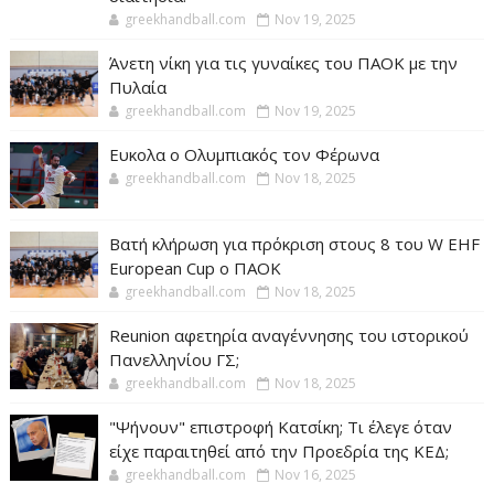
greekhandball.com
Nov 19, 2025
Άνετη νίκη για τις γυναίκες του ΠΑΟΚ με την
Πυλαία
greekhandball.com
Nov 19, 2025
Ευκολα ο Ολυμπιακός τον Φέρωνα
greekhandball.com
Nov 18, 2025
Βατή κλήρωση για πρόκριση στους 8 του W EHF
European Cup ο ΠΑΟΚ
greekhandball.com
Nov 18, 2025
Reunion αφετηρία αναγέννησης του ιστορικού
Πανελληνίου ΓΣ;
greekhandball.com
Nov 18, 2025
"Ψήνουν" επιστροφή Κατσίκη; Τι έλεγε όταν
είχε παραιτηθεί από την Προεδρία της ΚΕΔ;
greekhandball.com
Nov 16, 2025