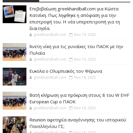
Επιβεβαίωση greekhandball.com για Κώστα
Κατσίκη. Πως ληφθηκε η απόφαση για την
επιστροφή του. Η νέα υπερεπιτροπή για τη
διαιτησία.
greekhandball.com
Nov 19, 2025
Άνετη νίκη για τις γυναίκες του ΠΑΟΚ με την
Πυλαία
greekhandball.com
Nov 19, 2025
Ευκολα ο Ολυμπιακός τον Φέρωνα
greekhandball.com
Nov 18, 2025
Βατή κλήρωση για πρόκριση στους 8 του W EHF
European Cup ο ΠΑΟΚ
greekhandball.com
Nov 18, 2025
Reunion αφετηρία αναγέννησης του ιστορικού
Πανελληνίου ΓΣ;
greekhandball.com
Nov 18, 2025