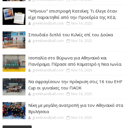
"Ψήνουν" επιστροφή Κατσίκη; Τι έλεγε όταν
είχε παραιτηθεί από την Προεδρία της ΚΕΔ;
greekhandball.com
Nov 16, 2025
Σπουδαίο διπλό του Κιλκίς επί του Δούκα
greekhandball.com
Nov 16, 2025
Ισοπαλία στο Βύρωνα για Αθηναϊκό και
Πανόραμα. Πέρασε από Καματερό η Νεα Ιωνία.
greekhandball.com
Nov 16, 2025
Να σφραγίσουν την πρόκριση στις 16 του EHF
Cup οι γυναίκες του ΠΑΟΚ
greekhandball.com
Nov 16, 2025
Νίκη με μεγάλη ανατροπή για τον Αθηναϊκό στα
Βριλήσσια
greekhandball.com
Nov 16, 2025