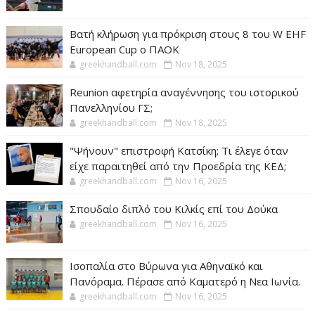
Βατή κλήρωση για πρόκριση στους 8 του W EHF
European Cup ο ΠΑΟΚ
greekhandball.com
Nov 18, 2025
Reunion αφετηρία αναγέννησης του ιστορικού
Πανελληνίου ΓΣ;
greekhandball.com
Nov 18, 2025
"Ψήνουν" επιστροφή Κατσίκη; Τι έλεγε όταν
είχε παραιτηθεί από την Προεδρία της ΚΕΔ;
greekhandball.com
Nov 16, 2025
Σπουδαίο διπλό του Κιλκίς επί του Δούκα
greekhandball.com
Nov 16, 2025
Ισοπαλία στο Βύρωνα για Αθηναϊκό και
Πανόραμα. Πέρασε από Καματερό η Νεα Ιωνία.
greekhandball.com
Nov 16, 2025