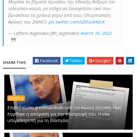
Μεγάλα τα βήματα προόδου της Εθνικής Ανδρών τον
τελευταίο καιρό, με στόχο να ξαναφτάσει εκεί που
βρισκόταν τα χρόνια γύρω από τους Ολυμπιακούς
Αγώνες του 2004🤾‍♂️
pic.twitter.com/sZKUc64dcK
— Lefteris Avgenakis (@l_avgenakis)
March 16, 2022
Facebook
Twitter
Google+
SHARE THIS
ΔΙΑΙΤΗΣΙΑ
Επιβεβαίωση greekhandball.com για Κώστα Κατσίκη. Πως
ληφθηκε η απόφαση για την επιστροφή του. Η νέα
υπερεπιτροπή για τη διαιτησία.