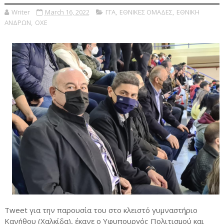
Writer
March 16, 2022
ΓΓΑ
,
ΕΘΝΙΚΕΣ ΟΜΑΔΕΣ
,
ΕΘΝΙΚΗ
ΑΝΔΡΩΝ
,
ΟΧΕ
Tweet για την παρουσία του στο κλειστό γυμναστήριο
Κανήθου (Χαλκίδα), έκανε ο Υφυπουργός Πολιτισμού και