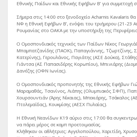
Εθνικής Παίδων και Εθνικής Εφήβων Β’ για συμμετοχή σ
Σήμερα στις 14:00 στο ξενοδοχείο Acharnis Kavalaris θ
ΝΦ η Εθνική Εφήβων Β’, ενόψει του τριήμερου (21-23 Α
Ρουμανίας στο ΟΑΚΑ με την υποστήριξη της Περιφέρεια
Ο Ομοσπονδιακός τεχνικός των Παίδων Νίκος Γεωργιάδη
Μπαμπατζανίδης (ΠΑΟΚ), Παπαγιάννης, Τζωρτζίνης, Στ
Κατερίνης), Γερουλάνος, Παγιάτης (ΑΣΕ Δούκα), Στάθη
Γιάντσα (ΑΣ Παπασιδέρης Κορωπίου), Μπινιάρης (Διομή
Δανέζης (ΟΦΝ Ιωνίας).
Ο Ομοσπονδιακός προπονητής της Εθνικής Εφήβων Γιώργ
Μαραμαθάς, Τσανίνος, Λιάπης (Ολυμπιακός ΣΦΠ), Παπ
Χουρσουντιάν (Άρης Νίκαιας), Μπεκιάρης, Τσάκαλος (Α
Πτολεμαΐδας), Κουκμίσης (ΑΕΣΧ Πυλαίας).
Η Εθνική Νεανίδων Κ19 αύριο στις 17:00 θα συγκεντρω
να πάρει μέρος σε καμπ προετοιμασίας.
Κλήθηκαν οι αθλήτριες: Αγγελοπούλου, Χαριτίδη, Χρυσο