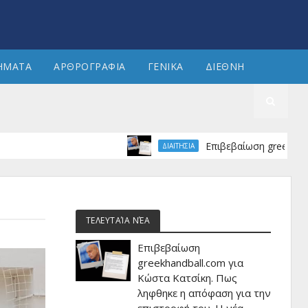
ΗΜΑΤΑ
ΑΡΘΡΟΓΡΑΦΙΑ
ΓΕΝΙΚΑ
ΔΙΕΘΝΗ
Επιβεβαίωση greekhandball.co
ΔΙΑΙΤΗΣΙΑ
ΤΕΛΕΥΤΑΊΑ ΝΈΑ
Επιβεβαίωση
greekhandball.com για
Κώστα Κατσίκη. Πως
ληφθηκε η απόφαση για την