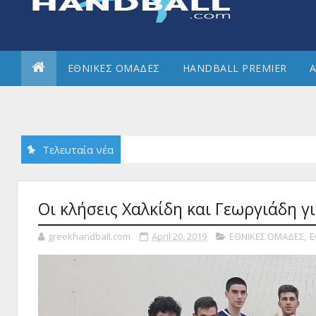
ΕΘΝΙΚΕΣ ΟΜΑΔΕΣ
HANDBALL PREMIER
Α
Τελευταία νέα
Οι κλήσεις Χαλκίδη και Γεωργιάδη γ
greekhandball.com
April 20, 2019
ΕΘΝΙΚΕΣ ΟΜΑΔΕΣ
,
Ε