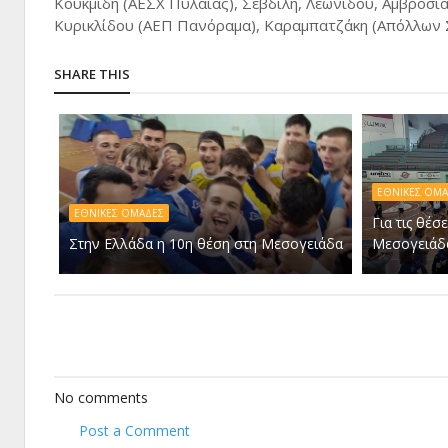
Κουκμίδη (ΑΕΣΧ Πυλαίας), Σεβδίλη, Λεωνίδου, Αμβροσι
Κυρικλίδου (ΑΕΠ Πανόραμα), Καραμπατζάκη (Απόλλων 
SHARE THIS
ΕΘΝΙΚΕΣ ΟΜΑ
ΕΘΝΙΚΕΣ ΟΜΑΔΕΣ
Για τις θέσ
Στην Ελλάδα η 10η θέση στη Μεσογειάδα
Μεσογειάδ
No comments
Post a Comment