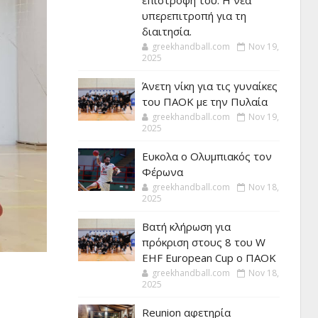
επιστροφή του. Η νέα
υπερεπιτροπή για τη
διαιτησία.
greekhandball.com
Nov 19,
2025
Άνετη νίκη για τις γυναίκες
του ΠΑΟΚ με την Πυλαία
greekhandball.com
Nov 19,
2025
Ευκολα ο Ολυμπιακός τον
Φέρωνα
greekhandball.com
Nov 18,
2025
Βατή κλήρωση για
πρόκριση στους 8 του W
EHF European Cup ο ΠΑΟΚ
greekhandball.com
Nov 18,
2025
Reunion αφετηρία