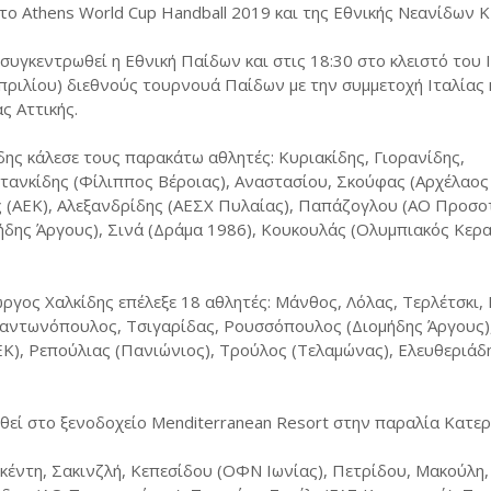
το Athens World Cup Handball 2019 και της Εθνικής Νεανίδων 
α συγκεντρωθεί η Εθνική Παίδων και στις 18:30 στο κλειστό του 
πριλίου) διεθνούς τουρνουά Παίδων με την συμμετοχή Ιταλίας 
ς Αττικής.
ς κάλεσε τους παρακάτω αθλητές: Κυριακίδης, Γιορανίδης,
ανκίδης (Φίλιππος Βέροιας), Αναστασίου, Σκούφας (Αρχέλαος
ς (ΑΕΚ), Αλεξανδρίδης (ΑΕΣΧ Πυλαίας), Παπάζογλου (ΑΟ Προσο
δης Άργους), Σινά (Δράμα 1986), Κουκουλάς (Ολυμπιακός Κερα
ος Χαλκίδης επέλεξε 18 αθλητές: Μάνθος, Λόλας, Τερλέτσκι, 
αντωνόπουλος, Τσιγαρίδας, Ρουσσόπουλος (Διομήδης Άργους),
ΕΚ), Ρεπούλιας (Πανιώνιος), Τρούλος (Τελαμώνας), Ελευθεριάδ
θεί στο ξενοδοχείο Menditerranean Resort στην παραλία Κατερ
κέντη, Σακινζλή, Κεπεσίδου (ΟΦΝ Ιωνίας), Πετρίδου, Μακούλη,