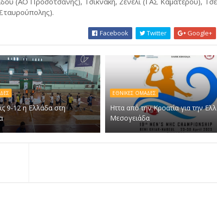
άδου (ΑΟ Προσοτσάνης), Τσικνάκη, Ζενέλι (ΓΑΣ Καματερού), Τσ
Σταυρούπολης).
Facebook
Twitter
Google+
ΔΕΣ
ΕΘΝΙΚΕΣ ΟΜΑΔΕΣ
εις 9-12 η Ελλάδα στη
Ηττα από την Κροατία για την Ελ
α
Μεσογειάδα