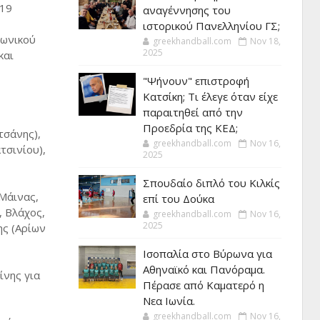
Κ19
αναγέννησης του
ιστορικού Πανελληνίου ΓΣ;
Ιωνικού
greekhandball.com
Nov 18,
2025
και
"Ψήνουν" επιστροφή
Κατσίκη; Τι έλεγε όταν είχε
παραιτηθεί από την
Προεδρία της ΚΕΔ;
τσάνης),
greekhandball.com
Nov 16,
τσινίου),
2025
Σπουδαίο διπλό του Κιλκίς
Μάινας,
επί του Δούκα
 Βλάχος,
greekhandball.com
Nov 16,
2025
ης (Αρίων
Ισοπαλία στο Βύρωνα για
Αθηναϊκό και Πανόραμα.
ίνης για
Πέρασε από Καματερό η
Νεα Ιωνία.
greekhandball.com
Nov 16,