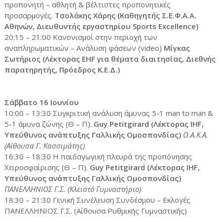
προπονητή – αθλητή & βέλτιστες προπονητικές
προσαρμογές.
Τσολάκης Χάρης (Καθηγητής Σ.Ε.Φ.Α.Α.
Αθηνών, Διευθυντής εργαστηρίου Sports Excellence)
20:15 – 21:00 Κανονισμοί στην περιοχή των
αναπληρωματικών – Ανάλυση φάσεων (video)
Μίγκας
Σωτήριος (Λέκτορας EHF για θέματα διαιτησίας, Διεθνής
παρατηρητής, Πρόεδρος Κ.Ε.Δ.)
Σάββατο 16 Ιουνίου
10:00 – 13:30 Συγκριτική ανάλυση άμυνας 5-1 man to man &
5-1 άμυνα ζώνης (Θ – Π).
Guy Petitgirard (Λέκτορας ΙHF,
Υπεύθυνος ανάπτυξης Γαλλικής Ομοσπονδίας)
Ο.Α.Κ.Α.
(Αίθουσα Γ. Κασσιμάτης)
16:30 – 18:30 Η παιδαγωγική πλευρά της προπόνησης
Χειροσφαίρισης (Θ – Π).
Guy Petitgirard (Λέκτορας ΙHF,
Υπεύθυνος ανάπτυξης Γαλλικής Ομοσπονδίας)
ΠΑΝΕΛΛΗΝΙΟΣ Γ.Σ. (Κλειστό Γυμναστήριο)
18:30 – 21:30 Γενική Συνέλευση Συνδέσμου – Εκλογές
ΠΑΝΕΛΛΗΝΙΟΣ Γ.Σ. (Αίθουσα Ρυθμικής Γυμναστικής)