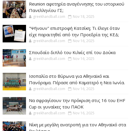
Reunion αφετηρία αναγέννησης του ιστορικού
Πανελληνίου ΓΣ;
greekhandball.com
Nov 18, 2025
"Ψήνουν" επιστροφή Κατσίκη; Τι έλεγε όταν
είχε παραιτηθεί από την Προεδρία της ΚΕΔ;
greekhandball.com
Nov 16, 2025
Σπουδαίο διπλό του Κιλκίς επί του Δούκα
greekhandball.com
Nov 16, 2025
Ισοπαλία στο Βύρωνα για Αθηναϊκό και
Πανόραμα. Πέρασε από Καματερό η Νεα Ιωνία.
greekhandball.com
Nov 16, 2025
Να σφραγίσουν την πρόκριση στις 16 του EHF
Cup οι γυναίκες του ΠΑΟΚ
greekhandball.com
Nov 16, 2025
Νίκη με μεγάλη ανατροπή για τον Αθηναϊκό στα
Βριλήσσια