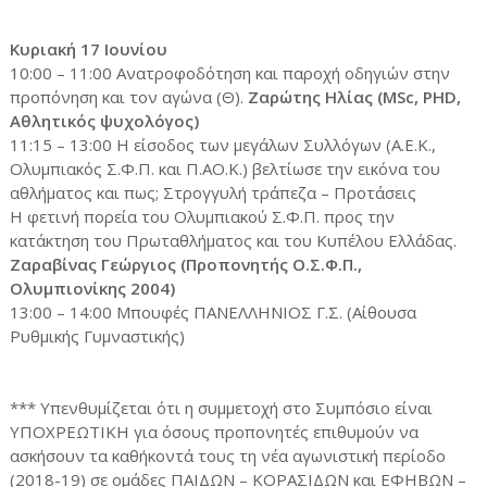
Κυριακή 17 Ιουνίου
10:00 – 11:00 Ανατροφοδότηση και παροχή οδηγιών στην
προπόνηση και τον αγώνα (Θ).
Ζαρώτης Ηλίας (MSc, PHD,
Αθλητικός ψυχολόγος)
11:15 – 13:00 Η είσοδος των μεγάλων Συλλόγων (Α.Ε.Κ.,
Ολυμπιακός Σ.Φ.Π. και Π.ΑΟ.Κ.) βελτίωσε την εικόνα του
αθλήματος και πως; Στρογγυλή τράπεζα – Προτάσεις
Η φετινή πορεία του Ολυμπιακού Σ.Φ.Π. προς την
κατάκτηση του Πρωταθλήματος και του Κυπέλου Ελλάδας.
Ζαραβίνας Γεώργιος (Προπονητής Ο.Σ.Φ.Π.,
Ολυμπιονίκης 2004)
13:00 – 14:00 Μπουφές ΠΑΝΕΛΛΗΝΙΟΣ Γ.Σ. (Αίθουσα
Ρυθμικής Γυμναστικής)
*** Υπενθυμίζεται ότι η συμμετοχή στο Συμπόσιο είναι
ΥΠΟΧΡΕΩΤΙΚΗ για όσους προπονητές επιθυμούν να
ασκήσουν τα καθήκοντά τους τη νέα αγωνιστική περίοδο
(2018-19) σε ομάδες ΠΑΙΔΩΝ – ΚΟΡΑΣΙΔΩΝ και ΕΦΗΒΩΝ –