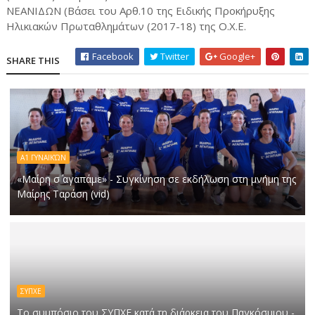
ΝΕΑΝΙΔΩΝ (Βάσει του Αρθ.10 της Ειδικής Προκήρυξης
Ηλικιακών Πρωταθλημάτων (2017-18) της Ο.Χ.Ε.
Facebook
Twitter
Google+
SHARE THIS
Α1 ΓΥΝΑΙΚΏΝ
«Μαίρη σ΄ αγαπάμε» - Συγκίνηση σε εκδήλωση στη μνήμη της
Μαίρης Ταράση (vid)
ΣΥΠΧΕ
Το συμπόσιο του ΣΥΠΧΕ κατά τη διάρκεια του Παγκόσμιου -