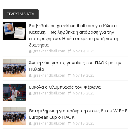
ΤΕΛΕΥΤΑΊΑ ΝΈΑ
Επιβεβαίωση greekhandball.com για Κώστα
Κατσίκη. Πως ληφθηκε η απόφαση για την
επιστροφή του. Η νέα υπερεπιτροπή για τη
διαιτησία.
greekhandball.com
Nov 19, 2025
Άνετη νίκη για τις γυναίκες του ΠΑΟΚ με την
Πυλαία
greekhandball.com
Nov 19, 2025
Ευκολα ο Ολυμπιακός τον Φέρωνα
greekhandball.com
Nov 18, 2025
Βατή κλήρωση για πρόκριση στους 8 του W EHF
European Cup ο ΠΑΟΚ
greekhandball.com
Nov 18, 2025