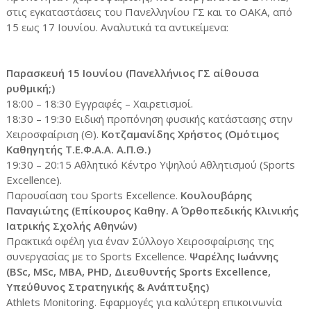
στις εγκαταστάσεις του Πανελληνίου ΓΣ και το ΟΑΚΑ, από
15 εως 17 Ιουνίου. Αναλυτικά τα αντικείμενα:
Παρασκευή 15 Ιουνίου (Πανελλήνιος ΓΣ αίθουσα
ρυθμική;)
18:00 – 18:30 Εγγραφές – Χαιρετισμοί.
18:30 – 19:30 Ειδική προπόνηση φυσικής κατάστασης στην
Χειροσφαίριση (Θ).
Κοτζαμανίδης Χρήστος (Ομότιμος
Καθηγητής Τ.Ε.Φ.Α.Α. Α.Π.Θ.)
19:30 – 20:15 Αθλητικό Κέντρο Υψηλού Αθλητισμού (Sports
Excellence).
Παρουσίαση του Sports Excellence.
Κουλουβάρης
Παναγιώτης (Επίκουρος Καθηγ. Α΄ Ορθοπεδικής Κλινικής
Ιατρικής Σχολής Αθηνών)
Πρακτικά οφέλη για έναν Σύλλογο Χειροσφαίρισης της
συνεργασίας με το Sports Excellence.
Ψαρέλης Ιωάννης
(BSc, MSc, MBA, PHD, Διευθυντής Sports Excellence,
Υπεύθυνος Στρατηγικής & Ανάπτυξης)
Athlets Monitoring. Εφαρμογές για καλύτερη επικοινωνία