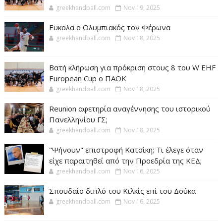
greekhandball.com
Nov 19, 2025
Ευκολα ο Ολυμπιακός τον Φέρωνα
greekhandball.com
Nov 18, 2025
Βατή κλήρωση για πρόκριση στους 8 του W EHF
European Cup ο ΠΑΟΚ
greekhandball.com
Nov 18, 2025
Reunion αφετηρία αναγέννησης του ιστορικού
Πανελληνίου ΓΣ;
greekhandball.com
Nov 18, 2025
"Ψήνουν" επιστροφή Κατσίκη; Τι έλεγε όταν
είχε παραιτηθεί από την Προεδρία της ΚΕΔ;
greekhandball.com
Nov 16, 2025
Σπουδαίο διπλό του Κιλκίς επί του Δούκα
greekhandball.com
Nov 16, 2025