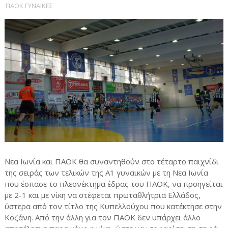
ΠΑΟΚ ΓΥΝΑΙΚΕΣ
Νεα Ιωνία και ΠΑΟΚ θα συναντηθούν στο τέταρτο παιχνίδι
της σειράς των τελικών της Α1 γυναικών με τη Νεα Ιωνία
που έσπασε το πλεονέκτημα έδρας του ΠΑΟΚ, να προηγείται
με 2-1 και με νίκη να στέφεται πρωταθλήτρια Ελλάδος,
ύστερα από τον τίτλο της Κυπελλούχου που κατέκτησε στην
Κοζάνη. Από την άλλη για τον ΠΑΟΚ δεν υπάρχει άλλο