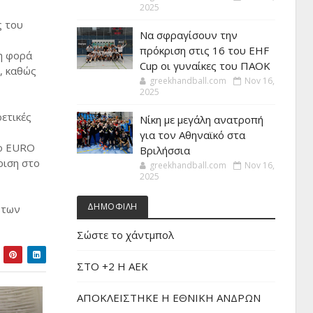
2025
ς του
Να σφραγίσουν την
πρόκριση στις 16 του EHF
τη φορά
Cup οι γυναίκες του ΠΑΟΚ
, καθώς
greekhandball.com
Nov 16,
2025
ετικές
Νίκη με μεγάλη ανατροπή
για τον Αθηναϊκό στα
το EURO
Βριλήσσια
ριση στο
greekhandball.com
Nov 16,
2025
ΔΗΜΟΦΙΛΗ
 των
Σώστε το χάντμπολ
ΣΤΟ +2 Η ΑΕΚ
ΑΠΟΚΛΕΙΣΤΗΚΕ Η ΕΘΝΙΚΗ ΑΝΔΡΩΝ