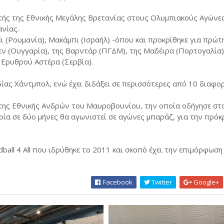
τής της Εθνικής Μεγάλης Βρετανίας στους Ολυμπιακούς Αγώνε
ανίας.
ι (Ρουμανία), Μακάμπι (Ισραήλ) -όπου και προκρίθηκε για πρώ
κεν (Ουγγαρία), της Βαρντάρ (ΠΓΔΜ), της Μαδέιρα (Πορτογαλία)
 Ερυθρού Αστέρα (Σερβία).
ίας Χάντμπολ, ενώ έχει διδάξει σε περισσότερες από 10 διαφορ
 της Εθνικής Ανδρών του Μαυροβουνίου, την οποία οδήγησε σ
οία σε δύο μήνες θα αγωνιστεί σε αγώνες μπαράζ, για την πρόκ
ball 4 All που ιδρύθηκε το 2011 και σκοπό έχει την επιμόρφωση
Facebook
Twitter
Google+