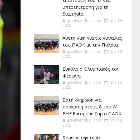
επιστροφή του. Η νέα
υπερεπιτροπή για τη
διαιτησία.
greekhandball.com
Nov 19,
2025
Άνετη νίκη για τις γυναίκες
του ΠΑΟΚ με την Πυλαία
greekhandball.com
Nov 19,
2025
Ευκολα ο Ολυμπιακός τον
Φέρωνα
greekhandball.com
Nov 18,
2025
Βατή κλήρωση για
πρόκριση στους 8 του W
EHF European Cup ο ΠΑΟΚ
greekhandball.com
Nov 18,
2025
Reunion αφετηρία