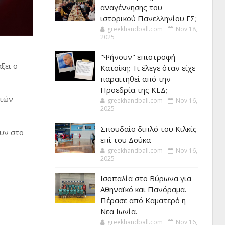
αναγέννησης του
ιστορικού Πανελληνίου ΓΣ;
greekhandball.com
Nov 18,
2025
"Ψήνουν" επιστροφή
ξει ο
Κατσίκη; Τι έλεγε όταν είχε
παραιτηθεί από την
Προεδρία της ΚΕΔ;
ητών
greekhandball.com
Nov 16,
2025
Σπουδαίο διπλό του Κιλκίς
ουν στο
επί του Δούκα
greekhandball.com
Nov 16,
2025
Ισοπαλία στο Βύρωνα για
Αθηναϊκό και Πανόραμα.
Πέρασε από Καματερό η
Νεα Ιωνία.
greekhandball.com
Nov 16,