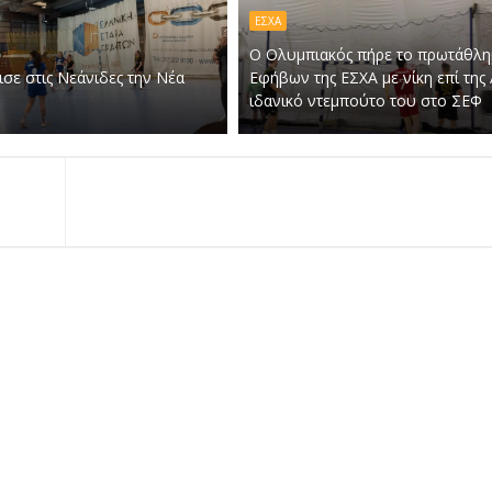
ΕΣΧΑ
Ο Ολυμπιακός πήρε το πρωτάθλη
ισε στις Νεάνιδες την Νέα
Εφήβων της ΕΣΧΑ με νίκη επί της
ιδανικό ντεμπούτο του στο ΣΕΦ