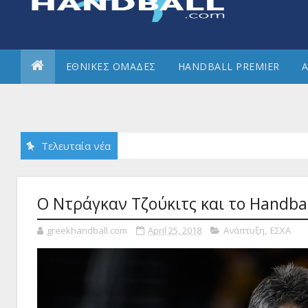
ΕΘΝΙΚΕΣ ΟΜΑΔΕΣ
HANDBALL PREMIER
Α
Τελευταία νέα
Ο Ντράγκαν Τζούκιτς και το Handbal
greekhandball.com
April 25, 2018
Ανάπτυξη
,
ΕΣΧΑ