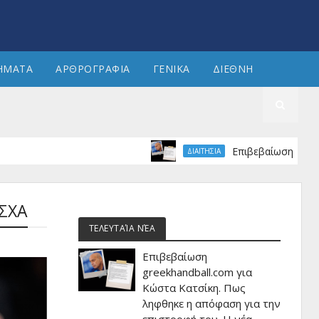
ΗΜΑΤΑ
ΑΡΘΡΟΓΡΑΦΙΑ
ΓΕΝΙΚΑ
ΔΙΕΘΝΗ
Επιβεβαίωση greekhandball
ΔΙΑΙΤΗΣΙΑ
ΕΣΧΑ
ΤΕΛΕΥΤΑΊΑ ΝΈΑ
Επιβεβαίωση
greekhandball.com για
Κώστα Κατσίκη. Πως
ληφθηκε η απόφαση για την