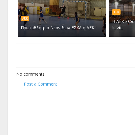
ΑΕΚ
ΑΕΚ
Η ΑΕΚ κέρδ
Πρωταθλήτρια Νεανίδων ΕΣΧΑ η ΑΕΚ !
Ιωνία
No comments
Post a Comment