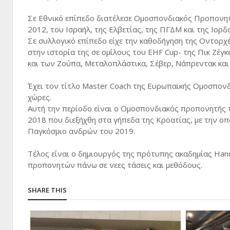
Σε Εθνικό επίπεδο διατέλεσε Ομοσπονδιακός Προπονη
2012, του Ισραήλ, της Ελβετίας, της ΠΓΔΜ και της Ιορδ
Σε συλλογικό επίπεδο είχε την καθοδήγηση της Οντορχέ
στην ιστορία της σε ομίλους του EHF Cup- της Πικ Ζέγ
και των Ζούπα, Μεταλοπλάστικα, Σέβερ, Νάπρεντακ και
Έχει τον τίτλο Master Coach της Ευρωπαϊκής Ομοσπονδ
χώρες.
Αυτή την περίοδο είναι ο Ομοσπονδιακός προπονητής
2018 που διεξήχθη στα γήπεδα της Κροατίας, με την οπ
Παγκόσμιο ανδρών του 2019.
Τέλος είναι ο δημιουργός της πρότυπης ακαδημίας Hand
προπονητών πάνω σε νεες τάσεις και μεθόδους.
SHARE THIS