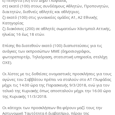
ε) πενήντα (50) στο Δήμο Γλυφάδας
στ) εκατό (100) στους συνδέσμους Αθλητών, Προπονητών,
διαιτητών, διεθνείς αθλητές και αθλήτριες.
ζ) εκατό (100) στις γυναικείες ομάδες Α1, Α2 Εθνικής
Κατηγορίας
ζ) διακόσιες (200) σε αθλητές σωματείων Χάντμπολ Αττικής,
ηλικίας 16 έως 18 ετών.
Επίσης θα διατεθούν εκατό (100) διαπιστεύσεις για τις
ανάγκες των εκπροσώπων ΜΜΕ (δημοσιογράφοι,
φωτορεπορτέρ, Τηλεόραση, στατιστική υπηρεσία, στελέχη
ΟΧΕ).
Οι λίστες με τις δοθείσες ονομαστικές προσκλήσεις για τους
αγώνες του Σαββάτου πρέπει να σταλούν στο ΑΤ Γλυφάδας
μέχρι τις 14.00 ώρα της Παρασκευής 9/3/2018, ενώ για τον
τελικό της Κυριακής όπως αποσταλούν μέχρι την 16.00 ώρα
της Κυριακής 11/3/2018.
Οι κάτοχοι των προσκλήσεων θα φέρουν μαζί τους την
Αστυνομική Ταυτότητα ή διαβατήριο, πέραν της