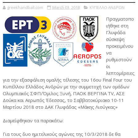
greekhandball.com
March 03, 2018
ΚΥΠΕΛΛΟ ΑΝΔΡΩΝ
Πραγματοπο
ιήθηκε στη
Γλυφάδα
σύσκεψη
προκειμένου
να
ρυθμιστούν
οι
λεπτομέρειες
για την εξασφάλιση ομαλής τέλεσης του 16ου Final Four του
Κυπέλλου Ελλάδος Ανδρών με την συμμετοχή των ομάδων
Ολυμπιακός ΣΦΠ/Όμιλος Ξυνή, ΠΑΟΚ ΒΕΡΓΙΝΑ TV, ΑΣΕ
Δούκα και Αερωπός Έδεσσας, το Σαββατοκύριακο 10-11
Μαρτίου 2018 στο ΔΑΚ Γλυφάδας «Μάκης Λιούγκας»
Διαμείφθηκαν τα παρακάτω:
Για τους δυο ημιτελικούς αγώνες της 10/3/2018 δε θα