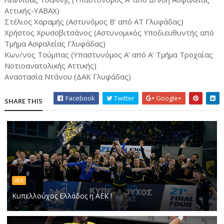
Αττικής-ΥΑΒΑΧ)
Στέλιος Χαραμής (Αστυνόμος Β’ από ΑΤ Γλυφάδας)
Χρήστος Χρυσοβιτσάνος (Αστυνομικός Υποδιευθυντής από
Τμήμα Ασφαλείας Γλυφάδας)
Κων/νος Τούμπας (Υπαστυνόμος Α’ από Α’ Τμήμα Τροχαίας
Νοτιοανατολικής Αττικής)
Αναστασία Ντάνου (ΔΑΚ Γλυφάδας)
Facebook
Twitter
Google+
SHARE THIS
ΑΕΚ
Κυπελλούχος Ελλάδος η ΑΕΚ !