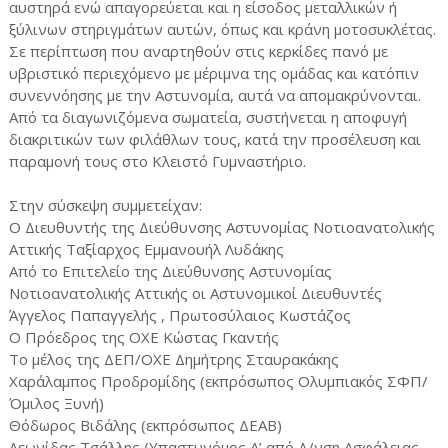
αυστηρά ενώ απαγορεύεται και η είσοδος μεταλλικών ή
ξύλινων στηριγμάτων αυτών, όπως και κράνη μοτοσυκλέτας.
Σε περίπτωση που αναρτηθούν στις κερκίδες πανό με
υβριστικό περιεχόμενο με μέριμνα της ομάδας και κατόπιν
συνεννόησης με την Αστυνομία, αυτά να απομακρύνονται.
Από τα διαγωνιζόμενα σωματεία, συστήνεται η αποφυγή
διακριτικών των φιλάθλων τους, κατά την προσέλευση και
παραμονή τους στο Κλειστό Γυμναστήριο.
Στην σύσκεψη συμμετείχαν:
Ο Διευθυντής της Διεύθυνσης Αστυνομίας Νοτιοανατολικής
Αττικής Ταξίαρχος Εμμανουήλ Λυδάκης
Από το Επιτελείο της Διεύθυνσης Αστυνομίας
Νοτιοανατολικής Αττικής οι Αστυνομικοί Διευθυντές
Άγγελος Παπαγγελής , Πρωτοσύλαιος Κωστάζος
Ο Πρόεδρος της ΟΧΕ Κώστας Γκαντής
Το μέλος της ΔΕΠ/ΟΧΕ Δημήτρης Σταυρακάκης
Χαράλαμπος Προδρομίδης (εκπρόσωπος Ολυμπιακός ΣΦΠ/
Όμιλος Ξυνή)
Θόδωρος Βιδάλης (εκπρόσωπος ΔΕΑΒ)
Λεωνίδας Τσάλλης (Υπαστυνόμος Α’ από Δ/νση Ασφάλειας