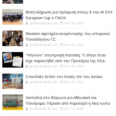
Βατή κλήρωση για πρόκριση στους 8 του W EHF
European Cup ο ΠΑΟΚ
greekhandball.com
Nov 18, 2025
Reunion αφετηρία αναγέννησης του ιστορικού
Πανελληνίου ΓΣ;
greekhandball.com
Nov 18, 2025
"Ψήνουν" επιστροφή Κατσίκη; Τι έλεγε όταν
είχε παραιτηθεί από την Προεδρία της ΚΕΔ;
greekhandball.com
Nov 16, 2025
Σπουδαίο διπλό του Κιλκίς επί του Δούκα
greekhandball.com
Nov 16, 2025
Ισοπαλία στο Βύρωνα για Αθηναϊκό και
Πανόραμα. Πέρασε από Καματερό η Νεα Ιωνία.
greekhandball.com
Nov 16, 2025