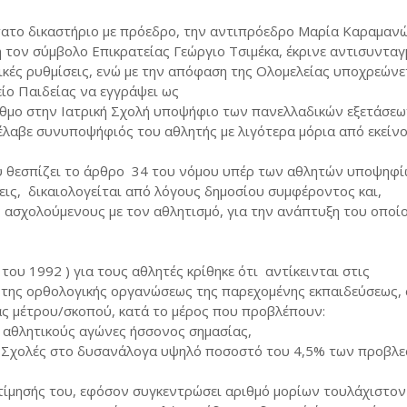
ατο δικαστήριο με πρόεδρο, την αντιπρόεδρο Μαρία Καραμανώ
ή τον σύμβολο Επικρατείας Γεώργιο Τσιμέκα, έκρινε αντισυνταγ
τικές ρυθμίσεις, ενώ με την απόφαση της Ολομελείας υποχρεώνε
ίο Παιδείας να εγγράψει ως
θμο στην Ιατρική Σχολή υποψήφιο των πανελλαδικών εξετάσεω
έλαβε συνυποψήφιός του αθλητής με λιγότερα μόρια από εκείνο
ου θεσπίζει το άρθρο 34 του νόμου υπέρ των αθλητών υποψηφί
εις, δικαιολογείται από λόγους δημοσίου συμφέροντος και,
 ασχολούμενους με τον αθλητισμό, για την ανάπτυξη του οποί
ου 1992 ) για τους αθλητές κρίθηκε ότι αντίκεινται στις
ι της ορθολογικής οργανώσεως της παρεχομένης εκπαιδεύσεως, 
ας μέτρου/σκοπού, κατά το μέρος που προβλέπουν:
ε αθλητικούς αγώνες ήσσονος σημασίας,
ες Σχολές στο δυσανάλογα υψηλό ποσοστό του 4,5% των προβλ
τίμησής του, εφόσον συγκεντρώσει αριθμό μορίων τουλάχιστον 