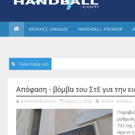
ΕΘΝΙΚΕΣ ΟΜΑΔΕΣ
HANDBALL PREMIER
Α
Τελευταία νέα
Απόφαση - βόμβα του ΣτΕ για την ε
greekhandball.com
March 23, 2018
Άρθρα - Απόψεις
,
Παραβιάζ
ρύθμιση
ΤΕΙ της
έκρινε 