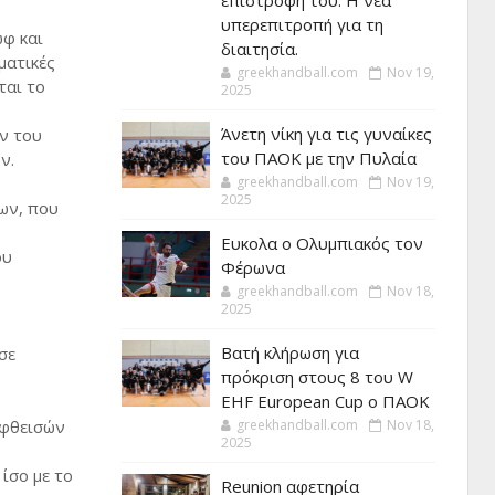
επιστροφή του. Η νέα
υπερεπιτροπή για τη
φ και
διαιτησία.
ματικές
greekhandball.com
Nov 19,
ται το
2025
Άνετη νίκη για τις γυναίκες
ν του
του ΠΑΟΚ με την Πυλαία
ν.
greekhandball.com
Nov 19,
2025
ων, που
Ευκολα ο Ολυμπιακός τον
ου
Φέρωνα
greekhandball.com
Nov 18,
2025
Βατή κλήρωση για
σε
πρόκριση στους 8 του W
EHF European Cup ο ΠΑΟΚ
εφθεισών
greekhandball.com
Nov 18,
2025
ίσο με το
Reunion αφετηρία