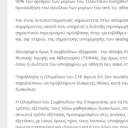
90% του αριθμού των μορίων του τελευταίου εισαχθέντο
προσαύξηση του συνόλου των μορίων του από τις αθλητ
Και είναι αντισυνταγματικές σημειώνεται στην απόφα
συμφέροντος σκοπό που υπηρετεί η διάταξη (προαγωγή 
σημαντικού περιορισμού πρόσβασης στην τριτοβάθμια 
και, αφ’ ετέρου, της σημαντικής υποχώρησης των ακα
Μειοψηφία όμως 8 συμβούλων εξέφρασε την άποψη ότι
Φυσικής Αγωγής και Αθλητισμού (ΤΕΦΑΑ), όχι όμως στα 
όπου η ιδιότητα του υποψηφίου ως αθλητή δεν ασκεί ε
Παράλληλα, η Ολομέλεια του ΣτΕ έκρινε ότι δεν συνάδο
παραλείπουν να προβλέψουν διακριτές θέσεις κατά την
δυσκολίες.
Η Ολομέλεια του Συμβουλίου της Επικρατείας για τα πα
τρόπος εξέτασης τους λόγω μαθησιακών δυσκολιών, οπ
συνιστά τρόπο εξέτασης προσαρμοσμένο στις ανάγκες τ
εξετάσεις με ίσους όρους προς τους λοιπούς υποψηφίο
ανώτατα εκπαιδευτικά ιδρύματα κατά τον λόγο της προσ