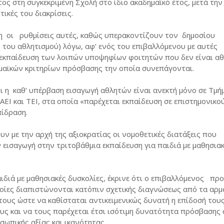
ς στη συγκεκριμένη Σχολή στο ίδιο ακαδημαϊκό έτος, μετά την
ικές του διακρίσεις.
ση οι ρυθμίσεις αυτές, καθώς υπερακοντίζουν τον δημοσίου
του αθλητισμού) λόγω, αφ’ ενός του επιβαλλόμενου με αυτές
εκπαίδευση των λοιπών υποψηφίων φοιτητών που δεν είναι αθ
δημαϊκών κριτηρίων πρόσβασης την οποία συνεπάγονται.
 η καθ’ υπέρβαση εισαγωγή αθλητών είναι ανεκτή μόνο σε Τμ
ΑΕΙ και ΤΕΙ, στα οποία «παρέχεται εκπαίδευση σε επιστημονικο
πίδραση.
υν με την αρχή της αξιοκρατίας οι νομοθετικές διατάξεις που
 εισαγωγή στην τριτοβάθμια εκπαίδευση για παιδιά με μαθησια
ιδιά με μαθησιακές δυσκολίες, έκρινε ότι ο επιβαλλόμενος πρ
οίες διαπιστώνονται κατόπιν σχετικής διαγνώσεως από τα αρμ
ους ώστε να καθίσταται αντικειμενικώς δυνατή η επίδοσή τους
υς και να τους παρέχεται έτσι ισότιμη δυνατότητα πρόσβασης
ωπικής αξίας και ικανότητας.