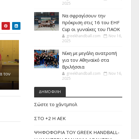
2025
Να σφραγίσουν την
πρόκριση στις 16 του EHF
Cup οι γυναίκες του ΠΑΟΚ
greekhandball.com
Nov 16,
2025
Νίκη με μεγάλη ανατροπή
για τον Αθηναϊκό στα
Βριλήσσια
α τον
greekhandball.com
Nov 16,
2025
ΔΗΜΟΦΙΛΗ
Σώστε το χάντμπολ
ΣΤΟ +2 Η ΑΕΚ
ΨΗΦΟΦΟΡΙΑ ΤΟΥ GREEK HANDBALL-