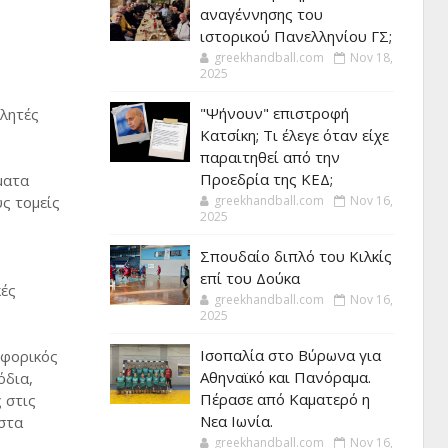
αναγέννησης του
ιστορικού Πανελληνίου ΓΣ;
greekhandball.com
Nov 18,
2025
"Ψήνουν" επιστροφή
λητές
Κατσίκη; Τι έλεγε όταν είχε
παραιτηθεί από την
Προεδρία της ΚΕΔ;
ήματα
ύς τομείς
greekhandball.com
Nov 16,
2025
Σπουδαίο διπλό του Κιλκίς
επί του Δούκα
κές
greekhandball.com
Nov 16,
2025
Ισοπαλία στο Βύρωνα για
οφορικός
Αθηναϊκό και Πανόραμα.
όδια,
Πέρασε από Καματερό η
 στις
Νεα Ιωνία.
 στα
greekhandball.com
Nov 16,