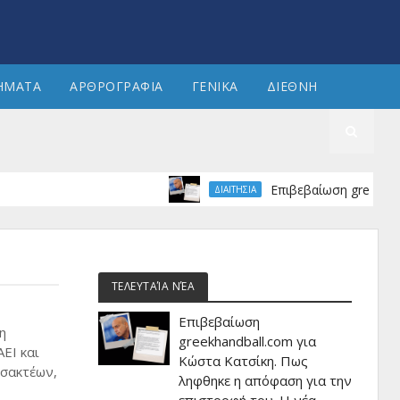
ΗΜΑΤΑ
ΑΡΘΡΟΓΡΑΦΙΑ
ΓΕΝΙΚΑ
ΔΙΕΘΝΗ
Επιβεβαίωση greekhandball.
ΔΙΑΙΤΗΣΙΑ
ΤΕΛΕΥΤΑΊΑ ΝΈΑ
Επιβεβαίωση
η
greekhandball.com για
ΕΙ και
Κώστα Κατσίκη. Πως
ισακτέων,
ληφθηκε η απόφαση για την