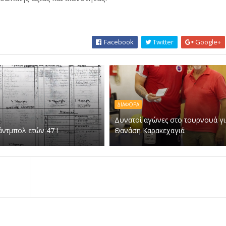
Facebook
Twitter
Google+
ΔΙΑΦΟΡΑ
Δυνατοί αγώνες στο τουρνουά γι
άντμπολ ετών 47 !
Θανάση Καρακεχαγιά