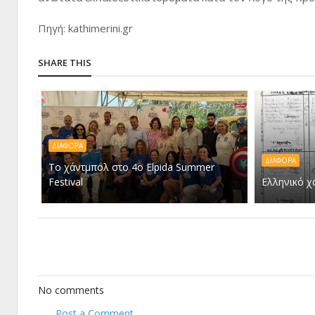
Πηγή: kathimerini.gr
SHARE THIS
ΔΙΑΦΟΡΑ
ΔΙΑΦΟΡΑ
To χάντμπολ στο 4ο Elpida Summer
Festival
Ελληνικό χ
No comments
Post a Comment