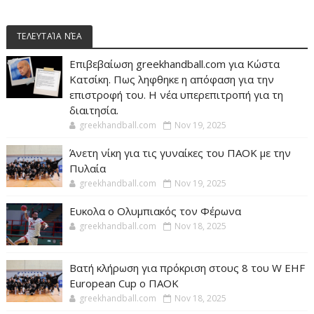
ΤΕΛΕΥΤΑΊΑ ΝΈΑ
Επιβεβαίωση greekhandball.com για Κώστα
Κατσίκη. Πως ληφθηκε η απόφαση για την
επιστροφή του. Η νέα υπερεπιτροπή για τη
διαιτησία.
greekhandball.com
Nov 19, 2025
Άνετη νίκη για τις γυναίκες του ΠΑΟΚ με την
Πυλαία
greekhandball.com
Nov 19, 2025
Ευκολα ο Ολυμπιακός τον Φέρωνα
greekhandball.com
Nov 18, 2025
Βατή κλήρωση για πρόκριση στους 8 του W EHF
European Cup ο ΠΑΟΚ
greekhandball.com
Nov 18, 2025