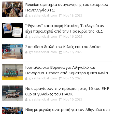
Reunion αφετηρία αναγέννησης του ιστορικού
Πανελληνίου ΓΣ;
greekhandball.com
Nov 18, 2025
"Ψήνουν" επιστροφή Κατσίκη; Τι έλεγε όταν
είχε παραιτηθεί από την Προεδρία της ΚΕΔ;
greekhandball.com
Nov 16, 2025
Σπουδαίο διπλό του Κιλκίς επί του Δούκα
greekhandball.com
Nov 16, 2025
Ισοπαλία στο Βύρωνα για Αθηναϊκό και
Πανόραμα. Πέρασε από Καματερό η Νεα Ιωνία.
greekhandball.com
Nov 16, 2025
Να σφραγίσουν την πρόκριση στις 16 του EHF
Cup οι γυναίκες του ΠΑΟΚ
greekhandball.com
Nov 16, 2025
Νίκη με μεγάλη ανατροπή για τον Αθηναϊκό στα