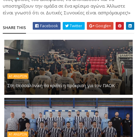
υποστηρίξουν την ομάδα σε ένα κρίσιμο αγώνα. Άλλωστε
είναι γνωστό ότι οι Δυτικές Συνοικίες είναι ασπρόμαυρες!»
Facebook
Twitter
Google+
SHARE THIS
Α1 ΑΝΔΡΏΝ
Στη Θεσσαλονίκη θα κριθεί η πρόκριση για τον ΠΑΟΚ
A1 ΑΝΔΡΏΝ