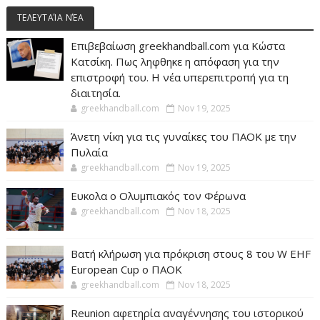
ΤΕΛΕΥΤΑΊΑ ΝΈΑ
Επιβεβαίωση greekhandball.com για Κώστα
Κατσίκη. Πως ληφθηκε η απόφαση για την
επιστροφή του. Η νέα υπερεπιτροπή για τη
διαιτησία.
greekhandball.com
Nov 19, 2025
Άνετη νίκη για τις γυναίκες του ΠΑΟΚ με την
Πυλαία
greekhandball.com
Nov 19, 2025
Ευκολα ο Ολυμπιακός τον Φέρωνα
greekhandball.com
Nov 18, 2025
Βατή κλήρωση για πρόκριση στους 8 του W EHF
European Cup ο ΠΑΟΚ
greekhandball.com
Nov 18, 2025
Reunion αφετηρία αναγέννησης του ιστορικού