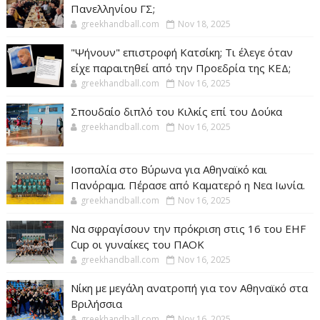
Πανελληνίου ΓΣ;
greekhandball.com
Nov 18, 2025
"Ψήνουν" επιστροφή Κατσίκη; Τι έλεγε όταν
είχε παραιτηθεί από την Προεδρία της ΚΕΔ;
greekhandball.com
Nov 16, 2025
Σπουδαίο διπλό του Κιλκίς επί του Δούκα
greekhandball.com
Nov 16, 2025
Ισοπαλία στο Βύρωνα για Αθηναϊκό και
Πανόραμα. Πέρασε από Καματερό η Νεα Ιωνία.
greekhandball.com
Nov 16, 2025
Να σφραγίσουν την πρόκριση στις 16 του EHF
Cup οι γυναίκες του ΠΑΟΚ
greekhandball.com
Nov 16, 2025
Νίκη με μεγάλη ανατροπή για τον Αθηναϊκό στα
Βριλήσσια
greekhandball.com
Nov 16, 2025