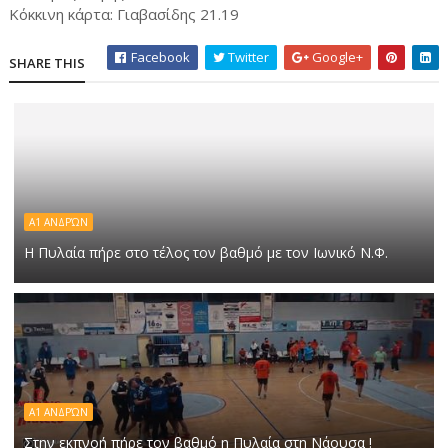
Κόκκινη κάρτα: Γιαβασίδης 21.19
Facebook
Twitter
Google+
SHARE THIS
Α1 ΑΝΔΡΏΝ
Η Πυλαία πήρε στο τέλος τον βαθμό με τον Ιωνικό Ν.Φ.
Α1 ΑΝΔΡΏΝ
Στην εκπνοή πήρε τον βαθμό η Πυλαία στη Νάουσα !