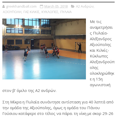
greekhandball.com
March 05, 2018
Α2 Ανδρών
,
ΑΞΙΟΥΠΟΛΗ
,
ΓΑΣ ΚΙΛΚΙΣ
,
ΚΥΚΛΩΠΕΣ
,
ΠΥΛΑΙΑ
Με τις
αναμετρήσει
ς Πυλαία-
Αλέξανδρος
Αξιούπολης
και Κιλκίς-
Κύκλωπες
Αλεξανδρούπ
ολης
ολοκληρώθηκ
ε η 15η
αγωνιστική
στον β' όμιλο της Α2 ανδρών.
Στη Μίκρα η Πυλαία συνάντησε αντίσταση για 40 λεπτά από
την ομάδα της Αξιούπολης, όμως η ομάδα του Πάνου
Γούσιου κατάφερε στο τέλος να πάρει τη νίκη με σκορ 29-26