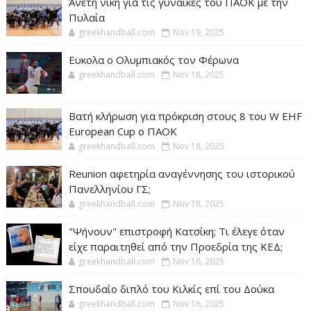
Άνετη νίκη για τις γυναίκες του ΠΑΟΚ με την
Πυλαία
greekhandball.com
Nov 19, 2025
Ευκολα ο Ολυμπιακός τον Φέρωνα
greekhandball.com
Nov 18, 2025
Βατή κλήρωση για πρόκριση στους 8 του W EHF
European Cup ο ΠΑΟΚ
greekhandball.com
Nov 18, 2025
Reunion αφετηρία αναγέννησης του ιστορικού
Πανελληνίου ΓΣ;
greekhandball.com
Nov 18, 2025
"Ψήνουν" επιστροφή Κατσίκη; Τι έλεγε όταν
είχε παραιτηθεί από την Προεδρία της ΚΕΔ;
greekhandball.com
Nov 16, 2025
Σπουδαίο διπλό του Κιλκίς επί του Δούκα
greekhandball.com
Nov 16, 2025