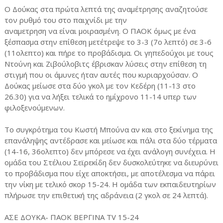
Ο Δούκας στα πρώτα λεπτά της αναμέτρησης αναζητούσε
τον ρυθμό του στο παιχνίδι με την
αναμετρηση να είναι μοιρασμένη. Ο ΠΑΟΚ όμως με ένα
ξέσπασμα στην επίθεση μετέτρεψε το 3-3 (7ο λεπτό) σε 3-6
(11ολεπτο) και πήρε το προβάδισμα. Οι γηπεδούχοι με τους
Ντούνη και Ζιβούλοβιτς έβρισκαν λύσεις στην επίθεση τη
στιγμή που οι άμυνες ήταν αυτές που κυριαρχούσαν. Ο
Δούκας μείωσε στα δύο γκολ με τον Κεδέρη (11-13 στο
26.30) για να λήξει τελικά το ημίχρονο 11-14 υπερ των
φιλοξενούμενων.
Το συγκρότημα του Κωστή Μπούνα αν και στο ξεκίνημα της
επανάληψης αντέδρασε και μείωσε και πάλι στα δύο τέρματα
(14-16, 36ολεπτο) δεν μπόρεσε να έχει ανάλογη συνέχεια. H
ομάδα του Στέλιου Σεϊρεκίδη δεν δυσκολεύτηκε να διευρύνει
το προβάδισμα που είχε αποκτήσει, με αποτέλεσμα να πάρει
την νίκη με τελικό σκορ 15-24. Η ομάδα των εκπαιδευτηρίων
πλήρωσε την επιθετική της αδράνεια (2 γκολ σε 24 λεπτά).
AΣΕ ΔΟΥΚΑ- ΠΑΟΚ ΒΕΡΓΙΝΑ TV 15-24