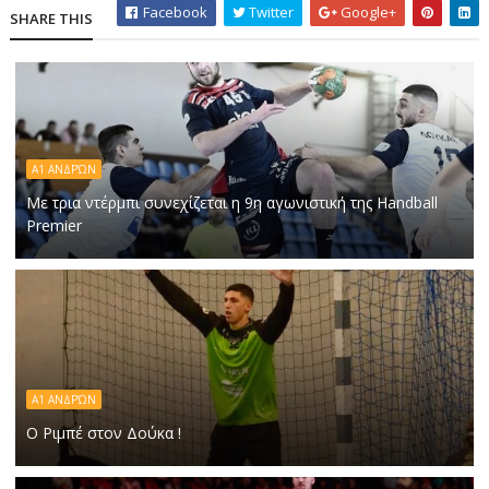
Facebook
Twitter
Google+
SHARE THIS
A1 ΑΝΔΡΏΝ
Με τρια ντέρμπι συνεχίζεται η 9η αγωνιστική της Handball
Premier
Α1 ΑΝΔΡΏΝ
Ο Ριμπέ στον Δούκα !