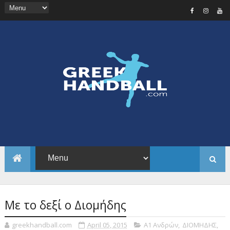
Με το δεξί ο Διομήδης
greekhandball.com
April 05, 2015
Α1 Ανδρών
,
ΔΙΟΜΗΔΗΣ
,