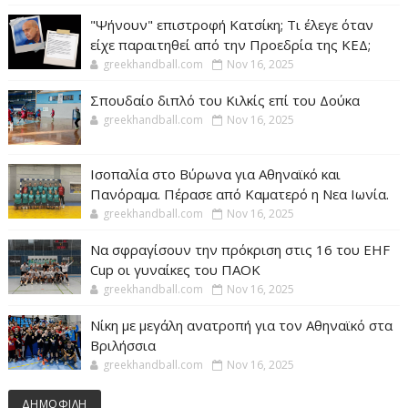
"Ψήνουν" επιστροφή Κατσίκη; Τι έλεγε όταν
είχε παραιτηθεί από την Προεδρία της ΚΕΔ;
greekhandball.com
Nov 16, 2025
Σπουδαίο διπλό του Κιλκίς επί του Δούκα
greekhandball.com
Nov 16, 2025
Ισοπαλία στο Βύρωνα για Αθηναϊκό και
Πανόραμα. Πέρασε από Καματερό η Νεα Ιωνία.
greekhandball.com
Nov 16, 2025
Να σφραγίσουν την πρόκριση στις 16 του EHF
Cup οι γυναίκες του ΠΑΟΚ
greekhandball.com
Nov 16, 2025
Νίκη με μεγάλη ανατροπή για τον Αθηναϊκό στα
Βριλήσσια
greekhandball.com
Nov 16, 2025
ΔΗΜΟΦΙΛΗ