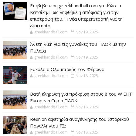
Επιβεβαίωση greekhandball.com για Κώστα
Κατσίκη. Πως ληφθηκε η απόφαση για την
επιστροφή του. Η νέα υπερεπιτροπή για τη
διαιτησία.
greekhandball.com
Nov 19, 2025
Άνετη νίκη για τις γυναίκες του ΠΑΟΚ με την
Πυλαία
greekhandball.com
Nov 19, 2025
Ευκολα ο Ολυμπιακός τον Φέρωνα
greekhandball.com
Nov 18, 2025
Βατή κλήρωση για πρόκριση στους 8 του W EHF
European Cup ο ΠΑΟΚ
greekhandball.com
Nov 18, 2025
Reunion αφετηρία αναγέννησης του ιστορικού
Πανελληνίου ΓΣ;
greekhandball.com
Nov 18, 2025