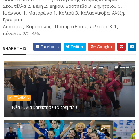
Σκουτέλλα 2, Βέμη 2, Δήμου, Βράτσεβα 3, Δημητρίου 5,
Ιωάννου 1, Ματαρώνα 1, Κολιού 3, Καλασνίκοβα, Αλέξη,
Γρούμπα.
Διαιτητές: Καραπάνος- Παπαματθαίου, δίλεπτα: 3-1,
πέναλτι: 2/2-4/6.
Facebook
Twitter
Google+
SHARE THIS
Α1 ΓΥΝΑΙΚΩΝ
Η Νέα Ιωνία κατέκτησε το τρεμπλ !