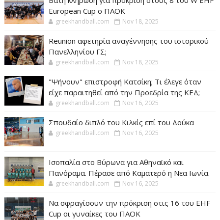
Βατή κλήρωση για πρόκριση στους 8 του W EHF
European Cup ο ΠΑΟΚ
greekhandball.com
Nov 18, 2025
Reunion αφετηρία αναγέννησης του ιστορικού
Πανελληνίου ΓΣ;
greekhandball.com
Nov 18, 2025
"Ψήνουν" επιστροφή Κατσίκη; Τι έλεγε όταν
είχε παραιτηθεί από την Προεδρία της ΚΕΔ;
greekhandball.com
Nov 16, 2025
Σπουδαίο διπλό του Κιλκίς επί του Δούκα
greekhandball.com
Nov 16, 2025
Ισοπαλία στο Βύρωνα για Αθηναϊκό και
Πανόραμα. Πέρασε από Καματερό η Νεα Ιωνία.
greekhandball.com
Nov 16, 2025
Να σφραγίσουν την πρόκριση στις 16 του EHF
Cup οι γυναίκες του ΠΑΟΚ