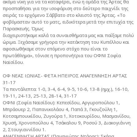
ακόμα νίκη για να τα καταφέρει, ενώ η ομάδα της Άρτας θα
προσπαθήσει για την ισοφάριση στο δεύτερο παιχνίδι της
σειράς το ερχόμενο Σάββατο στο κλειστό της Άρτας. «Το
φοβόμασταν αυτό το ματς, ειδικότερα μετά την επιτυχία της
Παρασκευής. Όμως
διαχειριστήκαμε καλά τα συναισθήματα μας και παίξαμε πολύ
ώριμα. Ξεχάσαμε γρήγορα την κατάκτηση του Κυπέλλου και
αφοσιωθήκαμε στον επόμενο στόχο που είναι το
πρωτάθλημα», τόνισε η προπονήτρια του ΟΦΝΙ Σοφία
Ναϊσίδου.
ΟΦ ΝΕΑΣ ΙΩΝΙΑΣ- ΦΕΤΑ ΗΠΕΙΡΟΣ ΑΝΑΓΕΝΝΗΣΗ ΑΡΤΑΣ
31-17
Τα πεντάλεπτα: 1-0, 3-4, 6-4, 9-5, 10-6, 13-8 (ημχ.), 16-10,
19-11, 24-13, 25-13, 28-14, 31-17
ΟΦΝΙ (Σοφία Ναϊσίδου): Κεπεσίδου, Αργυροπούλου 1,
Μπράουερ 2, Παπανικολάου 4, Παπά 3, Γκουζούλη 1,
Κοτσαμπουικίδου, Ζυγούρα 1, Χοτοκουρίδου, Μασμανίδου,
Χρυσή, Χρονοπούλου 4, Τσάκαλου 9, Ροσού 3, Διακογιάννη
2, Στουγιαννίδου 1.
ΑΝΑΓΕΝΝΗΣΗ ΑΡΤΑΣ (Παναγιώτης Ντάρας): Σκάρα,