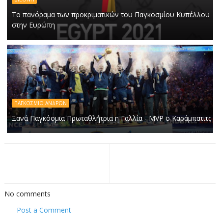
Το πανόραμα των προκριματικών του Παγκοσμίου Κυπέλλου
στην Ευρώπη
ΠΑΓΚΟΣΜΙΟ ΑΝΔΡΩΝ
Ξανά Παγκόσμια Πρωταθλήτρια η Γαλλία - ΜVP ο Καράμπατιτς
No comments
Post a Comment