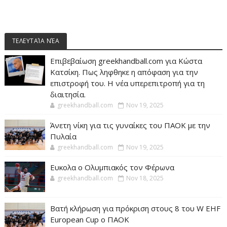
ΤΕΛΕΥΤΑΊΑ ΝΈΑ
Επιβεβαίωση greekhandball.com για Κώστα
Κατσίκη. Πως ληφθηκε η απόφαση για την
επιστροφή του. Η νέα υπερεπιτροπή για τη
διαιτησία.
greekhandball.com
Nov 19, 2025
Άνετη νίκη για τις γυναίκες του ΠΑΟΚ με την
Πυλαία
greekhandball.com
Nov 19, 2025
Ευκολα ο Ολυμπιακός τον Φέρωνα
greekhandball.com
Nov 18, 2025
Βατή κλήρωση για πρόκριση στους 8 του W EHF
European Cup ο ΠΑΟΚ