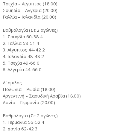
Τσεχία – Αίγυπτος (18.00)
Σουηδία – Αλγερία (20.00)
Γαλλία – Ισλανδία (20.00)
Βαθμολογία (Σε 2 αγώνες)
1. Σουηδία 60-38 4
2. Γαλλία 58-51 4
3. Αίγυπτος 44-42 2
4. Ισλανδία 48-48 2
5. Τσεχία 49-66 0
6. Αλγερία 44-66 0
Δ' όμιλος
Πολωνία – Ρωσία (18.00)
Αργεντινή – Σαουδική Αραβία (18.00)
Δανία – Γερμανία (20.00)
Βαθμολογία (Σε 2 αγώνες)
1. Γερμανία 56-52 4
2. Δανία 62-42 3