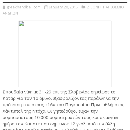
greekhandball.com
January 20, 2015
ΔΙΕΘΝΗ
,
ΠΑΓΚΟΣΜΙΟ
ΑΝΔΡΩΝ
Σπουδαία νίκη με 31-29 επί της Σλοβενίας σημείωσε το
Κατάρ για τον 1ο όμιλο, εξασφαλίζοντας παράλληλα την
πρόκριση του στους «16» του Παγκοσμίου Πρωταθλήματος
Χάντμπολ της Ντόχα. Οι γηπεδούχοι είχαν την
συμπαράσταση 10.000 συμπατριωτών τους και σε μεγάλη
ημέρα τον Καπότε που σημείωσε 12 γκολ. Από την άλλη