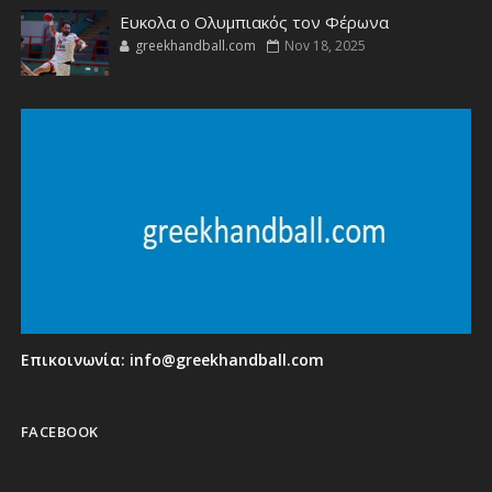
Ευκολα ο Ολυμπιακός τον Φέρωνα
greekhandball.com
Nov 18, 2025
Επικοινωνία:
info@greekhandball.com
FACEBOOK