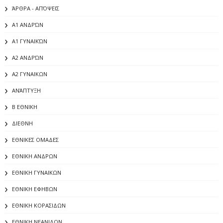
ΆΡΘΡΑ - ΑΠΌΨΕΙΣ
Α1 ΑΝΔΡΏΝ
Α1 ΓΥΝΑΙΚΏΝ
Α2 ΑΝΔΡΏΝ
Α2 ΓΥΝΑΙΚΩΝ
ΑΝΆΠΤΥΞΗ
Β ΕΘΝΙΚΗ
ΔΙΕΘΝΗ
ΕΘΝΙΚΕΣ ΟΜΑΔΕΣ
ΕΘΝΙΚΗ ΑΝΔΡΩΝ
ΕΘΝΙΚΗ ΓΥΝΑΙΚΩΝ
ΕΘΝΙΚΗ ΕΦΗΒΩΝ
ΕΘΝΙΚΗ ΚΟΡΑΣΙΔΩΝ
ΕΘΝΙΚΗ ΝΕΑΝΙΔΩΝ