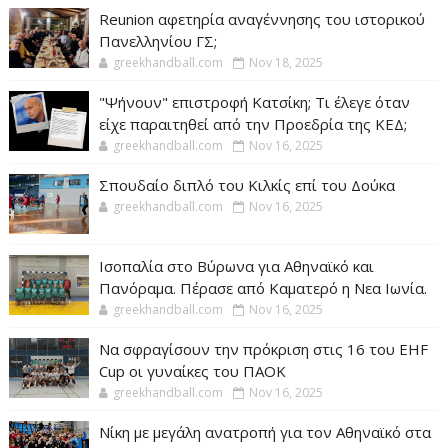
Reunion αφετηρία αναγέννησης του ιστορικού
Πανελληνίου ΓΣ;
greekhandball.com
Nov 18, 2025
"Ψήνουν" επιστροφή Κατσίκη; Τι έλεγε όταν
είχε παραιτηθεί από την Προεδρία της ΚΕΔ;
greekhandball.com
Nov 16, 2025
Σπουδαίο διπλό του Κιλκίς επί του Δούκα
greekhandball.com
Nov 16, 2025
Ισοπαλία στο Βύρωνα για Αθηναϊκό και
Πανόραμα. Πέρασε από Καματερό η Νεα Ιωνία.
greekhandball.com
Nov 16, 2025
Να σφραγίσουν την πρόκριση στις 16 του EHF
Cup οι γυναίκες του ΠΑΟΚ
greekhandball.com
Nov 16, 2025
Νίκη με μεγάλη ανατροπή για τον Αθηναϊκό στα