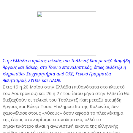
Στην Ελλάδα ο πρώτος τελικός του Τσάλεντζ Καπ μεταξύ Διομήδη
Άργους και Βάκερ, στο Τουν ο επαναληπτικός, όπως ανέδειξε η
κληρωτίδα- Συγχαρητήρια από ΟΧΕ, Γενικό Γραμματέα
Αθλητισμού, ΣΥΠΧΕ και ΠΑΟΚ.
Στις 19 ή 20 Μαΐου στην Ελλάδα (πιθανότατα στο κλειστό
του Λουτρακίου) και 26 ή 27 του ίδιου μήνα στην Ελβετία θα
διεξαχθούν οι τελικοί του Τσάλεντζ Καπ μεταξύ Διομήδη
Άργους και Βάκερ Τουν. Η κληρωτίδα της Κολωνίας δεν
χαμογέλασε στους «Λύκους» όσον αφορά το πλεονέκτημα
της έδρας στον κρίσιμο επαναληπτικό, αλλά το
σημαντικότερο είναι η αγωνιστική εικόνα της ελληνικής
ομάδας σε αυτά τα δύο ματς, ώστε να μπορέσει να φέρει