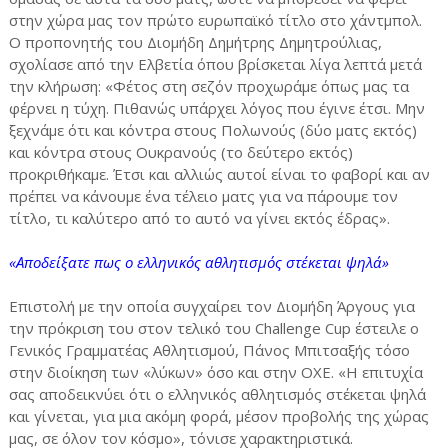
στην χώρα μας τον πρώτο ευρωπαϊκό τίτλο στο χάντμπολ.
Ο προπονητής του Διομήδη Δημήτρης Δημητρούλιας,
σχολίασε από την Ελβετία όπου βρίσκεται λίγα λεπτά μετά
την κλήρωση: «Φέτος στη σεζόν προχωράμε όπως μας τα
φέρνει η τύχη. Πιθανώς υπάρχει λόγος που έγινε έτσι. Μην
ξεχνάμε ότι και κόντρα στους Πολωνούς (δύο ματς εκτός)
και κόντρα στους Ουκρανούς (το δεύτερο εκτός)
προκριθήκαμε. Έτσι και αλλιώς αυτοί είναι το φαβορί και αν
πρέπει να κάνουμε ένα τέλειο ματς για να πάρουμε τον
τίτλο, τι καλύτερο από το αυτό να γίνει εκτός έδρας».
«Αποδείξατε πως ο ελληνικός αθλητισμός στέκεται ψηλά»
Επιστολή με την οποία συγχαίρει τον Διομήδη Άργους για
την πρόκριση του στον τελικό του Challenge Cup έστειλε ο
Γενικός Γραμματέας Αθλητισμού, Πάνος Μπιτσαξής τόσο
στην διοίκηση των «λύκων» όσο και στην ΟΧΕ. «Η επιτυχία
σας αποδεικνύει ότι ο ελληνικός αθλητισμός στέκεται ψηλά
και γίνεται, για μια ακόμη φορά, μέσον προβολής της χώρας
μας, σε όλον τον κόσμο», τόνισε χαρακτηριστικά.