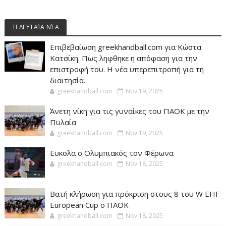
ΤΕΛΕΥΤΑΊΑ ΝΈΑ
Επιβεβαίωση greekhandball.com για Κώστα
Κατσίκη. Πως ληφθηκε η απόφαση για την
επιστροφή του. Η νέα υπερεπιτροπή για τη
διαιτησία.
greekhandball.com
Nov 19, 2025
Άνετη νίκη για τις γυναίκες του ΠΑΟΚ με την
Πυλαία
greekhandball.com
Nov 19, 2025
Ευκολα ο Ολυμπιακός τον Φέρωνα
greekhandball.com
Nov 18, 2025
Βατή κλήρωση για πρόκριση στους 8 του W EHF
European Cup ο ΠΑΟΚ
greekhandball.com
Nov 18, 2025