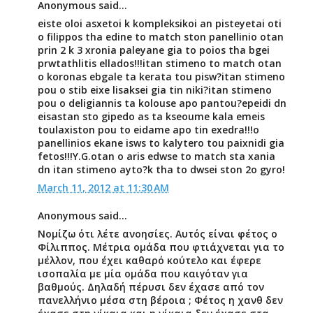
Anonymous said...
eiste oloi asxetoi k kompleksikoi an pisteyetai oti
o filippos tha edine to match ston panellinio otan
prin 2 k 3 xronia paleyane gia to poios tha bgei
prwtathlitis ellados!!!itan stimeno to match otan
o koronas ebgale ta kerata tou pisw?itan stimeno
pou o stib eixe lisaksei gia tin niki?itan stimeno
pou o deligiannis ta kolouse apo pantou?epeidi dn
eisastan sto gipedo as ta kseoume kala emeis
toulaxiston pou to eidame apo tin exedra!!!o
panellinios ekane isws to kalytero tou paixnidi gia
fetos!!!Y.G.otan o aris edwse to match sta xania
dn itan stimeno ayto?k tha to dwsei ston 2o gyro!
March 11, 2012 at 11:30 AM
Anonymous said...
Νομίζω ότι λέτε ανοησίες. Αυτός είναι φέτος ο
Φίλιππος. Μέτρια ομάδα που φτιάχνεται για το
μέλλον, που έχει καθαρό κούτελο και έφερε
ισοπαλία με μία ομάδα που καιγόταν για
βαθμούς. Δηλαδή πέρυσι δεν έχασε από τον
πανελλήνιο μέσα στη βέροια ; Φέτος η χανθ δεν