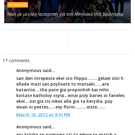
Α1 ΑΝΔΡΏΝ
Νίκη με μεγάλη ανατροπή για τον Αθηναϊκό στα Βριλήσσια
17 comments
Anonymous said...
san den ntrepeste ekei sto filippo.........gelaei oloi h
ellada mazi sas poylisate to matsaki......are
katantia....tha pate gia proponhsh kai mhn
koitate katholoy xsyla...einai poly baries oi faneles
ekei....oxi gia tis nikes alla gia ta karydia..poy
eixan oi pextes......esy floroi..........eiste.......
March 10, 2012 at 9:41 PM
Anonymous said...
esy kritike an nomizeis oti to edose to match o