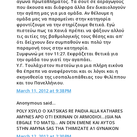
αγώνα πρωταθλήματος. Τα σουτ σε αεραγωγούς
που άκουσα και διάφορα άλλα δεν δικαιολογούν
την αγάπη μας για μια ομάδα. Αν θέλουμε η
ομάδα μας να παραμείνει στην κατηγορία
φροντίζουμε να την στηρίζουμε θετικά. Εγώ
πιστεύω πως τα Χανιά πρέπει να ψάξουν αλλού
τις αιτίες της βαθμολογικής τους θέσης και απ'
ότι δείχνουν δεν συμπαθούν και πολύ την
παραμονή τους στην κατηγορία.
Συμφωνώ με τον 11:27. Εκφράζεται θετικά για
την ομάδα του γιατί την αγαπάει.
Υ.Γ. Τουλάχιστον πιστεύω για μια πλήρη εικόνα
θα έπρεπε να αναφέρονται και οι λόγοι και η
σκηνοθεσία της ισοπαλιοπάθειας του Φιλίππου
και του Πανελλήνιου.
March 11, 2012 at 9:38 PM
Anonymous said...
POLY XSYLO O XATSIKAS RE PAIDIA ALLA KATHARES
AMYNES APO OTI EKRINAN OI ARMODIOI...(GIA NA
EBGALE TO MATS)... AN DEN EMENE KAI AYTOS
STHN AMYNA SAS THA THIMIZATE A1 GYNAIKON
March 12, 2012 at 2:30 PM