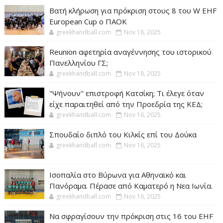
Βατή κλήρωση για πρόκριση στους 8 του W EHF
European Cup ο ΠΑΟΚ
greekhandball.com
Nov 18, 2025
Reunion αφετηρία αναγέννησης του ιστορικού
Πανελληνίου ΓΣ;
greekhandball.com
Nov 18, 2025
"Ψήνουν" επιστροφή Κατσίκη; Τι έλεγε όταν
είχε παραιτηθεί από την Προεδρία της ΚΕΔ;
greekhandball.com
Nov 16, 2025
Σπουδαίο διπλό του Κιλκίς επί του Δούκα
greekhandball.com
Nov 16, 2025
Ισοπαλία στο Βύρωνα για Αθηναϊκό και
Πανόραμα. Πέρασε από Καματερό η Νεα Ιωνία.
greekhandball.com
Nov 16, 2025
Να σφραγίσουν την πρόκριση στις 16 του EHF