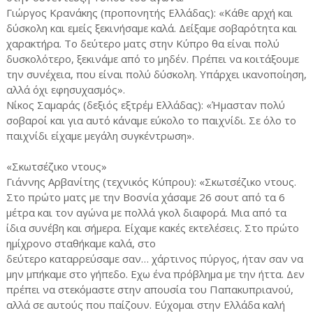
Γιώργος Κρανάκης (προπονητής Ελλάδας): «Κάθε αρχή και
δύσκολη και εμείς ξεκινήσαμε καλά. Δείξαμε σοβαρότητα και
χαρακτήρα. Το δεύτερο ματς στην Κύπρο θα είναι πολύ
δυσκολότερο, ξεκινάμε από το μηδέν. Πρέπει να κοιτάξουμε
την συνέχεια, που είναι πολύ δύσκολη. Υπάρχει ικανοποίηση,
αλλά όχι εφησυχασμός».
Νίκος Σαμαράς (δεξιός εξτρέμ Ελλάδας): «Ήμασταν πολύ
σοβαροί και για αυτό κάναμε εύκολο το παιχνίδι. Σε όλο το
παιχνίδι είχαμε μεγάλη συγκέντρωση».
«Σκωτσέζικο ντους»
Γιάννης Αρβανίτης (τεχνικός Κύπρου): «Σκωτσέζικο ντους.
Στο πρώτο ματς με την Βοσνία χάσαμε 26 σουτ από τα 6
μέτρα και τον αγώνα με πολλά γκολ διαφορά. Μια από τα
ίδια συνέβη και σήμερα. Είχαμε κακές εκτελέσεις. Στο πρώτο
ημίχρονο σταθήκαμε καλά, στο
δεύτερο καταρρεύσαμε σαν… χάρτινος πύργος, ήταν σαν να
μην μπήκαμε στο γήπεδο. Εχω ένα πρόβλημα με την ήττα. Δεν
πρέπει να στεκόμαστε στην απουσία του Παπακυπριανού,
αλλά σε αυτούς που παίζουν. Εύχομαι στην Ελλάδα καλή