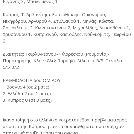
Ριγανάς 3, Μπαλωμένος 1
Κύπρος (Γ. Αρβανίτης): Ευσταθιάδης, Οικονόμου,
Νικηφόρου, Αργυρού 4, Στυλιανού 1, Μηνάς, Κώστα,
Σοφοκλέους 2, Κωνσταντίνου 2, Μιχαηλίδης, Δημοσθένου 1,
Χρυσάνθου 1, Κυπριανού, Κασιούλης, Νούγκοβιτς, Γεωργίου
2.
Διαιτητές: Τσιρλιγκεάνου- Φλορέσκου (Ρουμανία)-
Παρατηρητής: Κλάιν Άλεξ (Ισραήλ), Δίλεπτα: 6/5-Πέναλτι:
5/5-3/2
ΒΑΘΜΟΛΟΓΙΑ 6ου ΟΜΙΛΟΥ
1.Βοσνία 4 (σε 2 ματς)
2. Ελλάδα 2 (σε 1 ματς)
3. Κύπρος 0 (σε 3 ματς)
Ικανοποίηση στο ελληνικό «στρατόπεδο», προβληματισμός
σε αυτό της Κύπρου ήταν τα συναισθήματα που υπήρχαν
στην συνέντευξη Τύπου του αγώνα.