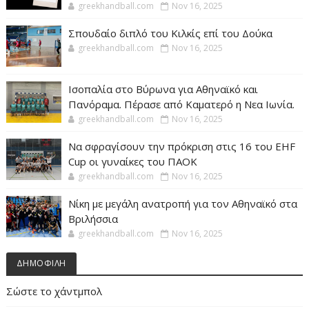
greekhandball.com
Nov 16, 2025
Σπουδαίο διπλό του Κιλκίς επί του Δούκα
greekhandball.com
Nov 16, 2025
Ισοπαλία στο Βύρωνα για Αθηναϊκό και
Πανόραμα. Πέρασε από Καματερό η Νεα Ιωνία.
greekhandball.com
Nov 16, 2025
Να σφραγίσουν την πρόκριση στις 16 του EHF
Cup οι γυναίκες του ΠΑΟΚ
greekhandball.com
Nov 16, 2025
Νίκη με μεγάλη ανατροπή για τον Αθηναϊκό στα
Βριλήσσια
greekhandball.com
Nov 16, 2025
ΔΗΜΟΦΙΛΗ
Σώστε το χάντμπολ