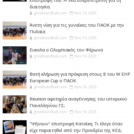
επιστροφή του. Η νέα υπερεπιτροπή για τη
διαιτησία.
greekhandball.com
Nov 19, 2025
Άνετη νίκη για τις γυναίκες του ΠΑΟΚ με την
Πυλαία
greekhandball.com
Nov 19, 2025
Ευκολα ο Ολυμπιακός τον Φέρωνα
greekhandball.com
Nov 18, 2025
Βατή κλήρωση για πρόκριση στους 8 του W EHF
European Cup ο ΠΑΟΚ
greekhandball.com
Nov 18, 2025
Reunion αφετηρία αναγέννησης του ιστορικού
Πανελληνίου ΓΣ;
greekhandball.com
Nov 18, 2025
"Ψήνουν" επιστροφή Κατσίκη; Τι έλεγε όταν
είχε παραιτηθεί από την Προεδρία της ΚΕΔ;