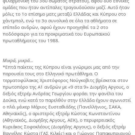
φιλαρμονική του 3ου σώματος στρατού), αφού δύο Εθνικές
ομάδες που ήταν αντίπαλες τραγουδούσαν μαζί. Αυτό ήταν
μόλις το 1ο επίσημο ματς μεταξύ Ελλάδας και Κύπρου στο
χάντμπολ, ενώ το 3ο συνολικά σε όλα τα αθλήματα σε
επίπεδο ανδρών, αφού έχουν προηγηθεί τα 2 στο
ποδόσφαιρο για τα προκριματικά του Ευρωπαϊκού
πρωταθλήματος του 1988.
Μικρά, μικρά…
*Επτά παίκτες της Κύπρου είναι γνώριμοι μας από την
παρουσία τους στο Ελληνικό πρωτάθλημα. Ο
τερματοφύλακας Χριστόφορος Νούγκοβιτς βρίσκεται στον
πρωτοπόρο της Α1 ανδρών με «9 στα 9» Διομήδη Αργους, ο
δεξιός εξτρέμ Ανδρέας Γεωργίου φοράει την φανέλα του
Δούκα, ενώ κατά το παρελθόν στην Ελλάδα έχουν αγωνιστεί
ο πλέι μέικερ Μάριος Ευσταθιάδης (Πανελλήνιος, ΣΑΚΑ,
Αθηναϊκός), ο αριστερός εξτρέμ Κώστας Κωνσταντίνου
(Αθηναϊκός, Διομήδης Αργους, ΑΕΚ), ο περιφερειακός
Κυριάκος Σοφοκλέους (Διομήδης Αργους), ο δεξιός εξτρέμ
Βαγγέλης Κώστα (ΓΑΣ Κιλκίς) και ο Γιώργος Παπακυπριανού