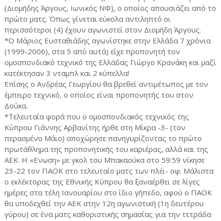
(Διομήδης Άργους, Ιωνικός ΝΦ), ο οποίος απουσιάζει από το
πρώτο ματς. Όπως γίνεται εύκολα αντιληπτό οι
περισσότεροι (4) έχουν αγωνιστεί στον Διομήδη Άργους.
*Ο Μάριος Ευσταθιάδης αγωνίστηκε στην Ελλάδα 7 χρόνια
(1999-2006), στα 5 από αυτά) είχε προπονητή τον
ομοσπονδιακό τεχνικό της Ελλάδας Γιώργο Κρανάκη και μαζί
κατέκτησαν 3 νταμπλ και 2 κύπελλα!
Επίσης ο Ανδρέας Γεωργίου θα βρεθεί αντιμέτωπος με τον
έμπειρο τεχνικό, ο οποίος είναι προπονητής του στον
Δούκα.
*Τελευταία φορά που ο ομοσπονδιακός τεχνικός της
Κύπρου Γιάννης Αρβανίτης ήρθε στη Μίκρα -3- (τον
περασμένο Μάιο) αποχώρησε πανηγυρίζοντας το πρώτο
πρωτάθλημα της προπονητικής του καριέρας, αλλά και της
ΑΕΚ. Η «Ενωση» με γκολ του Μπακαούκα στο 59:59 νίκησε
23-22 τον ΠΑΟΚ στο τελευταίο ματς των πλέι- οφ. Μάλιστα
ο εκλέκτορας της Εθνικής Κύπρου θα ξαναέρθει σε λίγες
ημέρες στα τέλη Ιανουαρίου στο ίδιο γήπεδο, αφού ο ΠΑΟΚ
θα υποδεχθεί την ΑΕΚ στην 12η αγωνιστική (1η δευτέρου
γύρου) σε ένα ματς καθοριστικής σημασίας για την τετράδα