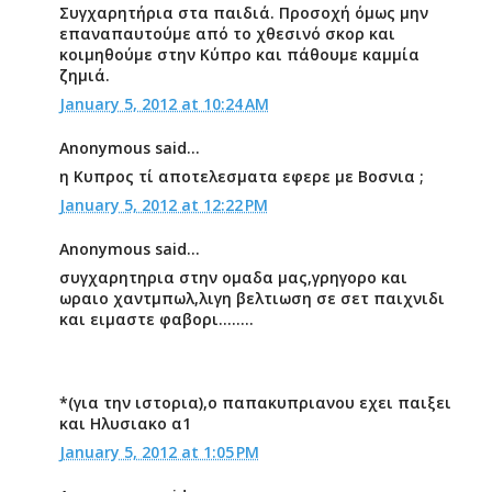
Συγχαρητήρια στα παιδιά. Προσοχή όμως μην
επαναπαυτούμε από το χθεσινό σκορ και
κοιμηθούμε στην Κύπρο και πάθουμε καμμία
ζημιά.
January 5, 2012 at 10:24 AM
Anonymous said...
η Κυπρος τί αποτελεσματα εφερε με Βοσνια ;
January 5, 2012 at 12:22 PM
Anonymous said...
συγχαρητηρια στην ομαδα μας,γρηγορο και
ωραιο χαντμπωλ,λιγη βελτιωση σε σετ παιχνιδι
και ειμαστε φαβορι........
*(για την ιστορια),ο παπακυπριανου εχει παιξει
και Ηλυσιακο α1
January 5, 2012 at 1:05 PM