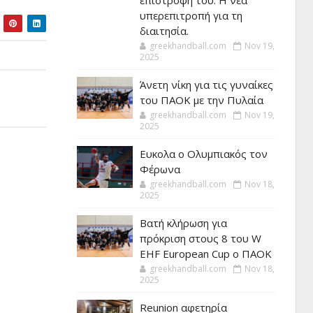
επιστροφή του. Η νέα
υπερεπιτροπή για τη
διαιτησία.
greekhandball.com
Nov 19,
2025
Άνετη νίκη για τις γυναίκες
του ΠΑΟΚ με την Πυλαία
greekhandball.com
Nov 19,
2025
Ευκολα ο Ολυμπιακός τον
Φέρωνα
greekhandball.com
Nov 18,
2025
Βατή κλήρωση για
πρόκριση στους 8 του W
EHF European Cup ο ΠΑΟΚ
greekhandball.com
Nov 18,
2025
Reunion αφετηρία