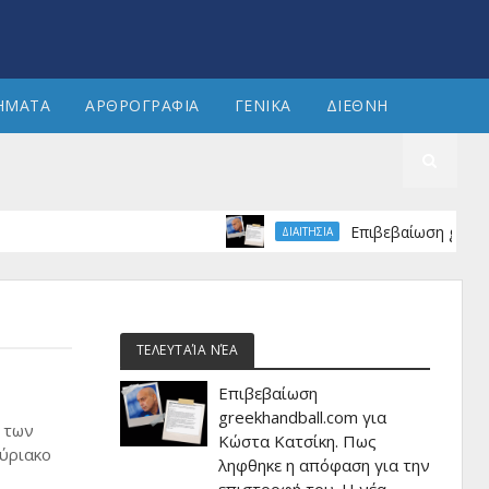
ΗΜΑΤΑ
ΑΡΘΡΟΓΡΑΦΙΑ
ΓΕΝΙΚΑ
ΔΙΕΘΝΗ
Επιβεβαίωση greekhandba
ΔΙΑΙΤΗΣΙΑ
ΤΕΛΕΥΤΑΊΑ ΝΈΑ
Επιβεβαίωση
greekhandball.com για
 των
Κώστα Κατσίκη. Πως
κύριακο
ληφθηκε η απόφαση για την