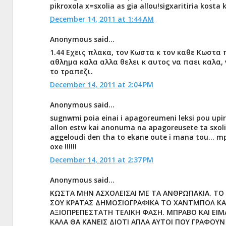
pikroxola x=sxolia as gia allou!sigxaritiria kosta
December 14, 2011 at 1:44 AM
Anonymous said...
1.44 Εχεις πλακα, τον Κωστα κ τον καθε Κωστα 
αθλημα καλα αλλα θελει κ αυτος να παει καλα,
το τραπεζι.
December 14, 2011 at 2:04 PM
Anonymous said...
sugnwmi poia einai i apagoreumeni leksi pou upirx
allon estw kai anonuma na apagoreusete ta sxolia
aggeloudi den tha to ekane oute i mana tou... mpr
oxe !!!!!!
December 14, 2011 at 2:37 PM
Anonymous said...
ΚΩΣΤΑ ΜΗΝ ΑΣΧΟΛΕΙΣΑΙ ΜΕ ΤΑ ΑΝΘΡΩΠΑΚΙΑ. ΤΟ 
ΣΟΥ ΚΡΑΤΑΣ ΔΗΜΟΣΙΟΓΡΑΦΙΚΑ ΤΟ ΧΑΝΤΜΠΟΛ ΚΑΙ
ΑΞΙΟΠΡΕΠΕΣΤΑΤΗ ΤΕΛΙΚΗ ΦΑΣΗ. ΜΠΡΑΒΟ ΚΑΙ ΕΙΜΑ
ΚΑΛΑ ΘΑ ΚΑΝΕΙΣ ΔΙΟΤΙ ΑΠΛΑ ΑΥΤΟΙ ΠΟΥ ΓΡΑΦΟΥΝ 