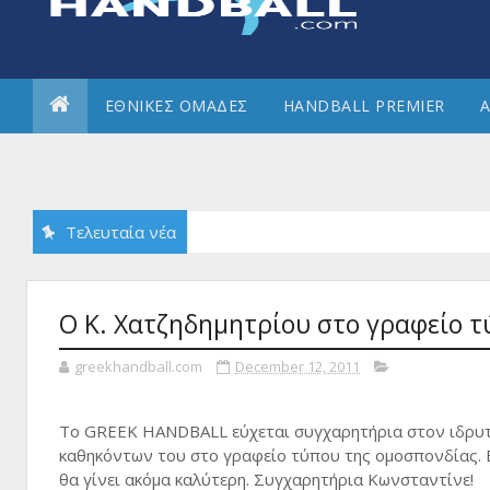
ΕΘΝΙΚΕΣ ΟΜΑΔΕΣ
HANDBALL PREMIER
Α
Τελευταία νέα
Ο Κ. Χατζηδημητρίου στο γραφείο τ
greekhandball.com
December 12, 2011
Το GREEK HANDBALL εύχεται συγχαρητήρια στον ιδρυτή
καθηκόντων του στο γραφείο τύπου της ομοσπονδίας. Ε
θα γίνει ακόμα καλύτερη. Συγχαρητήρια Κωνσταντίνε!