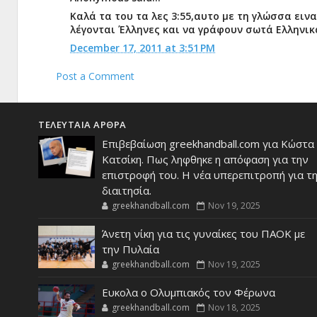
Καλά τα του τα λες 3:55,αυτο με τη γλώσσα ει
λέγονται Έλληνες και να γράφουν σωτά Ελληνικ
December 17, 2011 at 3:51 PM
Post a Comment
ΤΕΛΕΥΤΑΙΑ ΑΡΘΡΑ
Επιβεβαίωση greekhandball.com για Κώστα
Κατσίκη. Πως ληφθηκε η απόφαση για την
επιστροφή του. Η νέα υπερεπιτροπή για τ
διαιτησία.
greekhandball.com
Nov 19, 2025
Άνετη νίκη για τις γυναίκες του ΠΑΟΚ με
την Πυλαία
greekhandball.com
Nov 19, 2025
Ευκολα ο Ολυμπιακός τον Φέρωνα
greekhandball.com
Nov 18, 2025