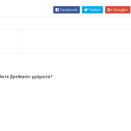
Facebook
Twitter
Google+
ο λετε βρε8ηκαν χρήματα?