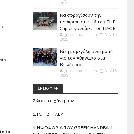
2025
Να σφραγίσουν την
πρόκριση στις 16 του EHF
un
Cup οι γυναίκες του ΠΑΟΚ
greekhandball.com
Nov 16,
2025
Νίκη με μεγάλη ανατροπή
για τον Αθηναϊκό στα
min
Βριλήσσια
greekhandball.com
Nov 16,
2025
ΔΗΜΟΦΙΛΗ
Σώστε το χάντμπολ
ΣΤΟ +2 Η ΑΕΚ
ΨΗΦΟΦΟΡΙΑ ΤΟΥ GREEK HANDBALL-
te ta