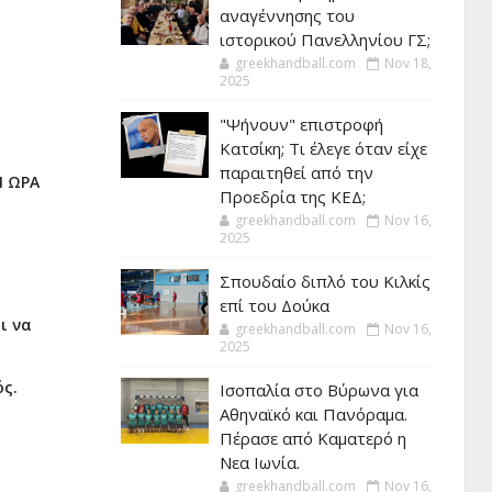
αναγέννησης του
ιστορικού Πανελληνίου ΓΣ;
greekhandball.com
Nov 18,
2025
"Ψήνουν" επιστροφή
Κατσίκη; Τι έλεγε όταν είχε
παραιτηθεί από την
Ν ΩΡΑ
Προεδρία της ΚΕΔ;
greekhandball.com
Nov 16,
2025
Σπουδαίο διπλό του Κιλκίς
επί του Δούκα
ι να
greekhandball.com
Nov 16,
2025
ός.
Ισοπαλία στο Βύρωνα για
Αθηναϊκό και Πανόραμα.
Πέρασε από Καματερό η
Νεα Ιωνία.
greekhandball.com
Nov 16,