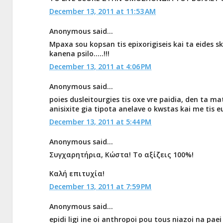
December 13, 2011 at 11:53 AM
Anonymous said...
Mpaxa sou kopsan tis epixorigiseis kai ta eides 
kanena psilo.....!!!
December 13, 2011 at 4:06 PM
Anonymous said...
poies dusleitourgies tis oxe vre paidia, den ta m
anisixite gia tipota anelave o kwstas kai me tis e
December 13, 2011 at 5:44 PM
Anonymous said...
Συγχαρητήρια, Κώστα! Το αξίζεις 100%!
Καλή επιτυχία!
December 13, 2011 at 7:59 PM
Anonymous said...
epidi ligi ine oi anthropoi pou tous niazoi na pa