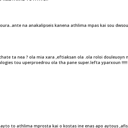
skoura..ante na anakalipseis kanena athlima mpas kai sou dwso
athate ta nea ? ola mia xara ,eftiaksan ola .ola roloi douleuoyn 
ulogies tou uperproedrou ola tha pane super.lefta yparxoun !!!!!
ei ayto to athlima mprosta kai o kostas ine enas apo aytous ,afis