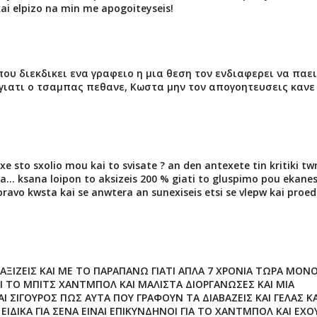
 kai elpizo na min me apogoiteyseis!
που διεκδικει ενα γραφειο η μια θεση τον ενδιαφερει να παει
 γιατι ο τσαμπας πεθανε, Κωστα μην τον απογοητευσεις κανε
e sto sxolio mou kai to svisate ? an den antexete tin kritiki tw
... ksana loipon to aksizeis 200 % giati to gluspimo pou ekane
avo kwsta kai se anwtera an sunexiseis etsi se vlepw kai proed
ΑΞΙΖΕΙΣ ΚΑΙ ΜΕ ΤΟ ΠΑΡΑΠΑΝΩ ΓΙΑΤΙ ΑΠΛΑ 7 ΧΡΟΝΙΑ ΤΩΡΑ ΜΟΝ
 ΤΟ ΜΠΙΤΣ ΧΑΝΤΜΠΟΛ ΚΑΙ ΜΑΛΙΣΤΑ ΔΙΟΡΓΑΝΩΣΕΣ ΚΑΙ ΜΙΑ
Ι ΣΙΓΟΥΡΟΣ ΠΩΣ ΑΥΤΑ ΠΟΥ ΓΡΑΦΟΥΝ ΤΑ ΔΙΑΒΑΖΕΙΣ ΚΑΙ ΓΕΛΑΣ ΚΑ
ΕΙΔΙΚΑ ΓΙΑ ΣΕΝΑ ΕΙΝΑΙ ΕΠΙΚΥΝΔΗΝΟΙ ΓΙΑ ΤΟ ΧΑΝΤΜΠΟΛ ΚΑΙ ΕΧΟ