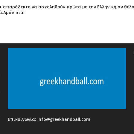
ναι απαράδεκτο,να ασχοληθούν πρώτα με την Ελληνική,αν θέλ
ά.Αμάν πιά!
η
Επικοινωνία:
info@greekhandball.com