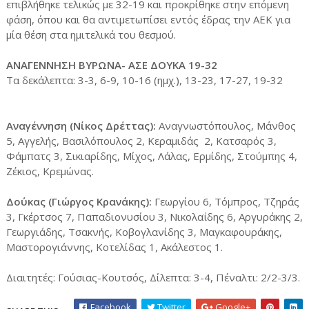
επιβλήθηκε τελικώς με 32-19 και προκρίθηκε στην επόμενη
φάση, όπου και θα αντιμετωπίσει εντός έδρας την ΑΕΚ για
μία θέση στα ημιτελικά του θεσμού.
ΑΝΑΓΕΝΝΗΣΗ ΒΥΡΩΝΑ- ΑΣΕ ΔΟΥΚΑ 19-32
Τα δεκάλεπτα: 3-3, 6-9, 10-16 (ημχ.), 13-23, 17-27, 19-32
Αναγέννηση (Νίκος Δρέττας):
Αναγνωστόπουλος, Μάνθος
5, Αγγελής, Βασιλόπουλος 2, Κεραμιδάς 2, Κατσαρός 3,
Φάμπατς 3, Σικιαρίδης, Μίχος, Λάλας, Ερμίδης, Στούμπης 4,
Ζέκιος, Κρεμώνας.
Δούκας (Γιώργος Κρανάκης):
Γεωργίου 6, Τόμπρος, Τζηράς
3, Γκέρτσος 7, Παπαδιονυσίου 3, Νικολαΐδης 6, Αργυράκης 2,
Γεωργιάδης, Τσακνής, Κοβογλανίδης 3, Μαγκαφουράκης,
Μαστορογιάννης, Κοτελίδας 1, Ακάλεστος 1.
Διαιτητές: Γούσιας-Κουτσός, Δίλεπτα: 3-4, Πέναλτι: 2/2-3/3.
Facebook
Twitter
Google+