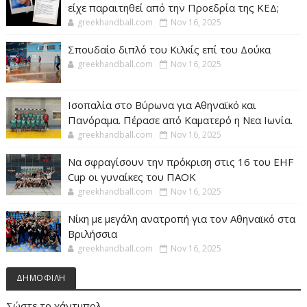
είχε παραιτηθεί από την Προεδρία της ΚΕΔ;
greekhandball.com
Nov 16, 2025
Σπουδαίο διπλό του Κιλκίς επί του Δούκα
greekhandball.com
Nov 16, 2025
Ισοπαλία στο Βύρωνα για Αθηναϊκό και
Πανόραμα. Πέρασε από Καματερό η Νεα Ιωνία.
greekhandball.com
Nov 16, 2025
Να σφραγίσουν την πρόκριση στις 16 του EHF
Cup οι γυναίκες του ΠΑΟΚ
greekhandball.com
Nov 16, 2025
Νίκη με μεγάλη ανατροπή για τον Αθηναϊκό στα
Βριλήσσια
greekhandball.com
Nov 16, 2025
ΔΗΜΟΦΙΛΗ
Σώστε το χάντμπολ