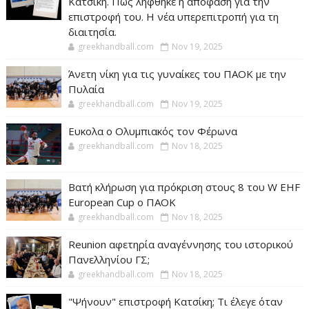
Κατσίκη. Πως ληφθηκε η απόφαση για την
επιστροφή του. Η νέα υπερεπιτροπή για τη
διαιτησία.
greekhandball.com
Nov 19, 2025
Άνετη νίκη για τις γυναίκες του ΠΑΟΚ με την
Πυλαία
greekhandball.com
Nov 19, 2025
Ευκολα ο Ολυμπιακός τον Φέρωνα
greekhandball.com
Nov 18, 2025
Βατή κλήρωση για πρόκριση στους 8 του W EHF
European Cup ο ΠΑΟΚ
greekhandball.com
Nov 18, 2025
Reunion αφετηρία αναγέννησης του ιστορικού
Πανελληνίου ΓΣ;
greekhandball.com
Nov 18, 2025
"Ψήνουν" επιστροφή Κατσίκη; Τι έλεγε όταν