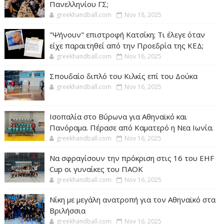
Πανελληνίου ΓΣ;
greekhandball.com
Nov 18, 2025
"Ψήνουν" επιστροφή Κατσίκη; Τι έλεγε όταν
είχε παραιτηθεί από την Προεδρία της ΚΕΔ;
greekhandball.com
Nov 16, 2025
Σπουδαίο διπλό του Κιλκίς επί του Δούκα
greekhandball.com
Nov 16, 2025
Ισοπαλία στο Βύρωνα για Αθηναϊκό και
Πανόραμα. Πέρασε από Καματερό η Νεα Ιωνία.
greekhandball.com
Nov 16, 2025
Να σφραγίσουν την πρόκριση στις 16 του EHF
Cup οι γυναίκες του ΠΑΟΚ
greekhandball.com
Nov 16, 2025
Νίκη με μεγάλη ανατροπή για τον Αθηναϊκό στα
Βριλήσσια
greekhandball.com
Nov 16, 2025