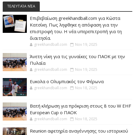
ΤΕΛΕΥΤΑΊΑ ΝΈΑ
Επιβεβαίωση greekhandball.com για Κώστα
Κατσίκη. Πως ληφθηκε η απόφαση για την
επιστροφή του. Η νέα υπερεπιτροπή για τη
διαιτησία.
greekhandball.com
Nov 19, 2025
Άνετη νίκη για τις γυναίκες του ΠΑΟΚ με την
Πυλαία
greekhandball.com
Nov 19, 2025
Ευκολα ο Ολυμπιακός τον Φέρωνα
greekhandball.com
Nov 18, 2025
Βατή κλήρωση για πρόκριση στους 8 του W EHF
European Cup ο ΠΑΟΚ
greekhandball.com
Nov 18, 2025
Reunion αφετηρία αναγέννησης του ιστορικού