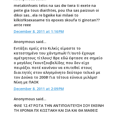
metakinhseis telos na sas dw twra ti exete na
peite gia tous diaithtes, pou tha sas paizoun oi
dikoi sas...ela re bgeike kai milaei to
kilkis!!ksexasame tis epoxes skoufa ti ginotan??
ante reee
December 8, 2011 at 1:16 PM
Anonymous said...
Εντάξει εμείς στο Κιλκίς είμαστε το
κατεστημένο του χάντμπωλ! Γι'αυτό έχουμε
αμέτρητους τίτλους! Βρε εδώ έφτασε σε σημείο
ο μεγάλος Γκουτζουβελίδης που δεν είχε
πειράξει ποτέ κανέναν να επιτεθεί στους
διαιτητές στον αλησμόνητο δεύτερο τελικό με
τον Δούκα το 2008! Για τέτοια εύνοια μιλάμε!
Νίκη με ΠΑΟΚ
December 8, 2011 at 2:09 PM
Anonymous said...
ΦΙΛΕ 12.47 ΡΩΤΑ ΤΗΝ ΑΝΤΙΠΟΛΙΤΕΥΣΗ ΣΟΥ ΕΚΕΙΝΗ
ΤΗ ΧΡΟΝΙΑ ΠΧ ΚΩΣΤΑΚΗ ΚΑΙ ΣΙΑ ΚΑΙ ΘΑ ΜΑΘΕΙΣ