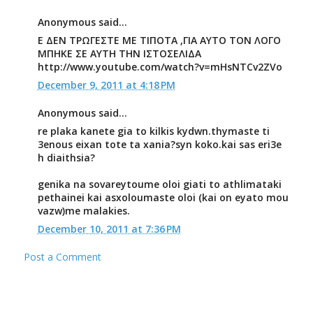
Anonymous said...
Ε ΔΕΝ ΤΡΩΓΕΣΤΕ ΜΕ ΤΙΠΟΤΑ ,ΓΙΑ ΑΥΤΟ ΤΟΝ ΛΟΓΟ
ΜΠΗΚΕ ΣΕ ΑΥΤΗ ΤΗΝ ΙΣΤΟΣΕΛΙΔΑ
http://www.youtube.com/watch?v=mHsNTCv2ZVo
December 9, 2011 at 4:18 PM
Anonymous said...
re plaka kanete gia to kilkis kydwn.thymaste ti
3enous eixan tote ta xania?syn koko.kai sas eri3e
h diaithsia?
genika na sovareytoume oloi giati to athlimataki
pethainei kai asxoloumaste oloi (kai on eyato mou
vazw)me malakies.
December 10, 2011 at 7:36 PM
Post a Comment