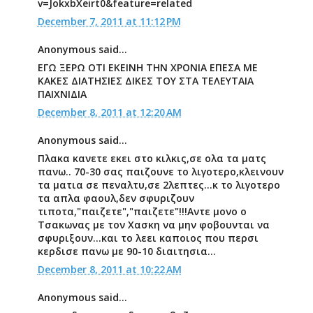
v=JokxbXeirt0&feature=related
December 7, 2011 at 11:12 PM
Anonymous said...
ΕΓΩ ΞΕΡΩ ΟΤΙ ΕΚΕΙΝΗ ΤΗΝ ΧΡΟΝΙΑ ΕΠΕΣΑ ΜΕ
ΚΑΚΕΣ ΔΙΑΤΗΣΙΕΣ ΔΙΚΕΣ ΤΟΥ ΣΤΑ ΤΕΛΕΥΤΑΙΑ
ΠΑΙΧΝΙΔΙΑ
December 8, 2011 at 12:20 AM
Anonymous said...
Πλακα κανετε εκει στο κιλκις,σε ολα τα ματς
πανω.. 70-30 σας παιζουνε το λιγοτερο,κλεινουν
τα ματια σε πεναλτυ,σε 2λεπτες...κ το λιγοτερο
τα απλα φαουλ,δεν σφυριζουν
τιποτα,"παιζετε","παιζετε"!!!Αντε μονο ο
Τσακωνας με τον Χασκη να μην φοβουνται να
σφυριξουν...και το λεει καποιος που περσι
κερδισε πανω με 90-10 διαιτησια...
December 8, 2011 at 10:22 AM
Anonymous said...