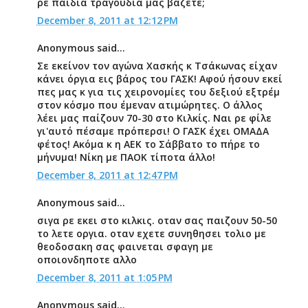
ρε παιδια τραγουδια μας βαζετε;
December 8, 2011 at 12:12 PM
Anonymous said...
Σε εκείνον τον αγώνα Χασκής κ Τσάκωνας είχαν
κάνει όργια εις βάρος του ΓΑΣΚ! Αφού ήσουν εκεί
πες μας κ για τις χειρονομίες του δεξιού εξτρέμ
στον κόσμο που έμεναν ατιμώρητες. Ο άλλος
λέει μας παίζουν 70-30 στο Κιλκίς. Ναι ρε φίλε
γι'αυτό πέσαμε πρόπερσι! Ο ΓΑΣΚ έχει ΟΜΑΔΑ
φέτος! Ακόμα κ η ΑΕΚ το Σάββατο το πήρε το
μήνυμα! Νίκη με ΠΑΟΚ τίποτα άλλο!
December 8, 2011 at 12:47 PM
Anonymous said...
σιγα ρε εκει στο κιλκις. οταν σας παιζουν 50-50
το λετε οργια. οταν εχετε συνηθησει τολιο με
θεοδοσακη σας φαινεται σφαγη με
οποιονδηποτε αλλο
December 8, 2011 at 1:05 PM
Anonymous said...