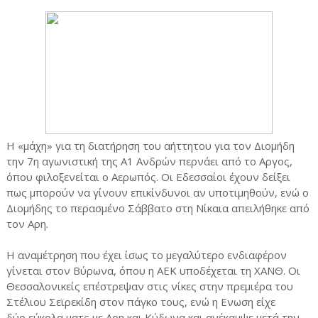
Η «μάχη» για τη διατήρηση του αήττητου για τον Διομήδη
την 7η αγωνιστική της Α1 Ανδρών περνάει από το Αργος,
όπου φιλοξενείται ο Αερωπός. Οι Εδεσσαίοι έχουν δείξει
πως μπορούν να γίνουν επικίνδυνοι αν υποτιμηθούν, ενώ ο
Διομήδης το περασμένο Σάββατο στη Νίκαια απειλήθηκε από
τον Αρη.
Η αναμέτρηση που έχει ίσως το μεγαλύτερο ενδιαφέρον
γίνεται στον Βύρωνα, όπου η ΑΕΚ υποδέχεται τη ΧΑΝΘ. Οι
Θεσσαλονικείς επέστρεψαν στις νίκες στην πρεμιέρα του
Στέλιου Σεϊρεκίδη στον πάγκο τους, ενώ η Ενωση είχε
δύο εύκολα ματς με Αρη και Κύδωνα και ανέκαμψε μετά την