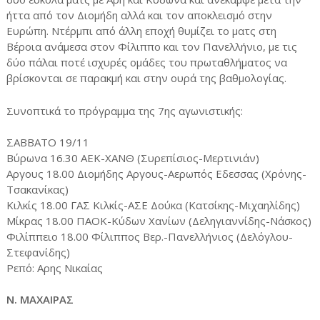
ήττα από τον Διομήδη αλλά και τον αποκλεισμό στην
Ευρώπη. Ντέρμπι από άλλη εποχή θυμίζει το ματς στη
Βέροια ανάμεσα στον Φίλιππο και τον Πανελλήνιο, με τις
δύο πάλαι ποτέ ισχυρές ομάδες του πρωταθλήματος να
βρίσκονται σε παρακμή και στην ουρά της βαθμολογίας.
Συνοπτικά το πρόγραμμα της 7ης αγωνιστικής:
ΣΑΒΒΑΤΟ 19/11
Βύρωνα 16.30 ΑΕΚ-ΧΑΝΘ (Συρεπίσιος-Μερτινιάν)
Αργους 18.00 Διομήδης Αργους-Αερωπός Εδεσσας (Χρόνης-
Τσακανίκας)
Κιλκίς 18.00 ΓΑΣ Κιλκίς-ΑΣΕ Δούκα (Κατσίκης-Μιχαηλίδης)
Μίκρας 18.00 ΠΑΟΚ-Κύδων Χανίων (Δεληγιαννίδης-Νάσκος)
Φιλίππειο 18.00 Φίλιππος Βερ.-Πανελλήνιος (Δελόγλου-
Στεφανίδης)
Ρεπό: Αρης Νικαίας
Ν. ΜΑΧΑΙΡΑΣ