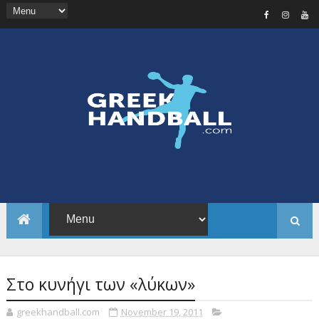
Στο κυνήγι των «λύκων»
greekhandball.com
November 19, 2011