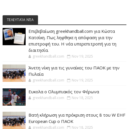
ΤΕΛΕΥΤΑΊΑ ΝΈΑ
Επιβεβαίωση greekhandball.com για Κώστα
Κατσίκη. Πως ληφθηκε η απόφαση για την
επιστροφή του. Η νέα υπερεπιτροπή για τη
διαιτησία.
greekhandball.com
Nov 19, 2025
Άνετη νίκη για τις γυναίκες του ΠΑΟΚ με την
Πυλαία
greekhandball.com
Nov 19, 2025
Ευκολα ο Ολυμπιακός τον Φέρωνα
greekhandball.com
Nov 18, 2025
Βατή κλήρωση για πρόκριση στους 8 του W EHF
European Cup ο ΠΑΟΚ
greekhandball.com
Nov 18, 2025