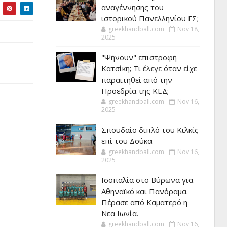
αναγέννησης του
ιστορικού Πανελληνίου ΓΣ;
greekhandball.com
Nov 18,
2025
"Ψήνουν" επιστροφή
Κατσίκη; Τι έλεγε όταν είχε
παραιτηθεί από την
Προεδρία της ΚΕΔ;
greekhandball.com
Nov 16,
2025
Σπουδαίο διπλό του Κιλκίς
επί του Δούκα
greekhandball.com
Nov 16,
2025
Ισοπαλία στο Βύρωνα για
Αθηναϊκό και Πανόραμα.
Πέρασε από Καματερό η
Νεα Ιωνία.
greekhandball.com
Nov 16,