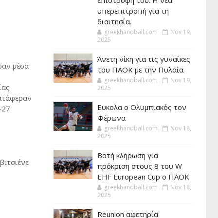
επιστροφή του. Η νέα
υπερεπιτροπή για τη
διαιτησία.
greekhandball.com
Nov 19,
2025
Άνετη νίκη για τις γυναίκες
σαν μέσα
του ΠΑΟΚ με την Πυλαία
greekhandball.com
Nov 19,
ίας
2025
κατάφεραν
Ευκολα ο Ολυμπιακός τον
-27
Φέρωνα
greekhandball.com
Nov 18,
2025
Βατή κλήρωση για
βιτσιένε
πρόκριση στους 8 του W
EHF European Cup ο ΠΑΟΚ
greekhandball.com
Nov 18,
2025
Reunion αφετηρία