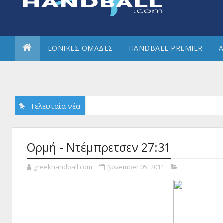
ΕΘΝΙΚΕΣ ΟΜΑΔΕΣ
HANDBALL PREMIER
Α
Τελευταία νέα
Ορμή - Ντέμπρετσεν 27:31
greekhandball.com
November 05, 2011