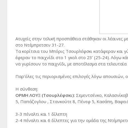
Ατυχείς στην τελική προσπάθεια στάθηκαν οι λέαινες μ
στο Ντέμπρετσεν 31-27.
Τα κορίτσια του Μπόρις Τσουρλέφσκι κατάφεραν και γύρ
έφεραν το παιχνίδι στο 1 γκολ στο 23’ (25-24). Λόγω 
να γυρίσουν το παιχνίδι, με αποτέλεσμα στα τελευταί
Παρ’όλες τις περιορισμένες επιλογές λόγω απουσιών, οι
Η σύνθεση:
ΟΡΜΗ ΛΟΥΞ (Τσουρλέφσκι):
Σεμεντσένκο, Καλασνίκοβα
5, Παπάζογλου , Στανκούτε 8, Πένεφ 5, Κασάπη, Βαφει
3-3 πέναλτι και 1 δίλεπτη
2-4 πέναλτι και 6 δίλεπτες για την ομάδα της Ντέμπρετ