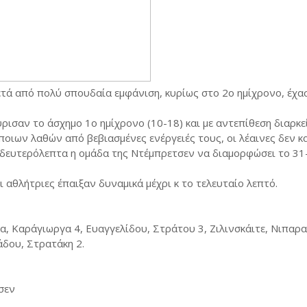
ετά από πολύ σπουδαία εμφάνιση, κυρίως στο 2ο ημίχρονο, έχα
ισαν το άσχημο 1ο ημίχρονο (10-18) και με αντεπίθεση διαρκε
κάποιων λαθών από βεβιασμένες ενέργειές τους, οι λέαινες δεν 
α δευτερόλεπτα η ομάδα της Ντέμπρετσεν να διαμορφώσει το 31
 αθλήτριες έπαιξαν δυναμικά μέχρι κ το τελευταίο λεπτό.
, Καράγιωργα 4, Ευαγγελίδου, Στράτου 3, Ζιλινσκάιτε, Νιπαρα
άδου, Στρατάκη 2.
σεν