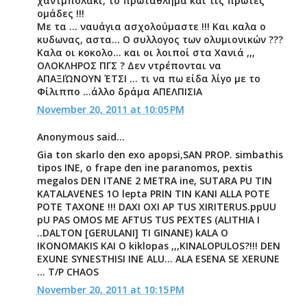
χαντμπολάκι, το πρωτάθλημα και τις πρώτες
ομάδες !!!
Με τα ... ναυάγια ασχολούμαστε !!! Και καλα ο
κυδωνας, αστα... Ο συλλογος των ολυμιονικών ???
Καλα οι κοκολο... και οι λοιποί στα Χανιά ,,,
ΟΛΟΚΛΗΡΟΣ ΠΓΣ ? Δεν ντρέπονται να
ΑΠΑΞΙΏΝΟΥΝ ΈΤΣΙ ... τι να πω είδα λίγο με το
Φίλιππο ...άλλο δράμα ΑΠΕΛΠΙΣΙΑ
November 20, 2011 at 10:05 PM
Anonymous said...
Gia ton skarlo den exo apopsi,SAN PROP. simbathis
tipos INE, o frape den ine paranomos, pextis
megalos DEN ITANE 2 METRA ine, SUTARA PU TIN
KATALAVENES 1O lepta PRIN TIN KANI ALLA POTE
POTE TAXONE !!! DAXI OXI AP TUS XIRITERUS.ppUU
pU PAS OMOS ME AFTUS TUS PEXTES (ALITHIA I
..DALTON [GERULANI] TI GINANE) kALA O
IKONOMAKIS KAI O kiklopas ,,,KINALOPULOS?!!! DEN
EXUNE SYNESTHISI INE ALU... ALA ESENA SE XERUNE
... T/P CHAOS
November 20, 2011 at 10:15 PM