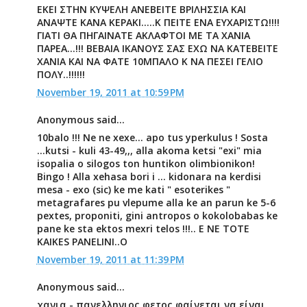
ΕΚΕΙ ΣΤΗΝ ΚΥΨΕΛΗ ΑΝΕΒΕΙΤΕ ΒΡΙΛΗΣΣΙΑ ΚΑΙ
ΑΝΑΨΤΕ ΚΑΝΑ ΚΕΡΑΚΙ.....Κ ΠΕΙΤΕ ΕΝΑ ΕΥΧΑΡΙΣΤΩ!!!!
ΓΙΑΤΙ ΘΑ ΠΗΓΑΙΝΑΤΕ ΑΚΛΑΦΤΟΙ ΜΕ ΤΑ ΧΑΝΙΑ
ΠΑΡΕΑ...!!! ΒΕΒΑΙΑ ΙΚΑΝΟΥΣ ΣΑΣ ΕΧΩ ΝΑ ΚΑΤΕΒΕΙΤΕ
ΧΑΝΙΑ ΚΑΙ ΝΑ ΦΑΤΕ 10ΜΠΑΛΟ Κ ΝΑ ΠΕΣΕΙ ΓΕΛΙΟ
ΠΟΛΥ..!!!!!!
November 19, 2011 at 10:59 PM
Anonymous said...
10balo !!! Ne ne xexe... apo tus yperkulus ! Sosta
...kutsi - kuli 43-49,,, alla akoma ketsi "exi" mia
isopalia o silogos ton huntikon olimbionikon!
Bingo ! Alla xehasa bori i ... kidonara na kerdisi
mesa - exo (sic) ke me kati " esoterikes "
metagrafares pu vlepume alla ke an parun ke 5-6
pextes, proponiti, gini antropos o kokolobabas ke
pane ke sta ektos mexri telos !!!.. E NE TOTE
KAIKES PANELINI..O
November 19, 2011 at 11:39 PM
Anonymous said...
χανια - πανελληνιος φετος φαίνεται να είναι