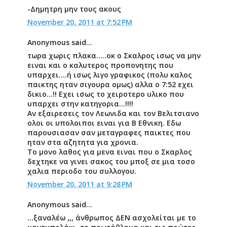
-Δημητρη μην τους ακους
November 20, 2011 at 7:52 PM
Anonymous said...
τωρα χωρις πλακα.....οκ ο Σκαλρος ισως να μην
ειναι και ο καλυτερος προπονητης που
υπαρχει....ή ισως λιγο γραφικος (πολυ καλος
παικτης ηταν σιγουρα ομως) αλλα ο 7:52 εχει
δικιο...!! Εχει ισως το χειροτερο υλικο που
υπαρχει στην κατηγορια...!!!!
Αν εξαιρεσεις τον Λεωνιδα και τον Βελιτσιανο
ολοι οι υπολοιποι ειναι για Β Εθνικη. Εδω
παρουσιασαν σαν μεταγραφες παικτες που
ηταν στα αζητητα για χρονια.
Το μονο λαθος για μενα ειναι που ο Σκαρλος
δεχτηκε να γινει σακος του μποξ σε μια τοσο
χαλια περιοδο του συλλογου.
November 20, 2011 at 9:28 PM
Anonymous said...
...ξαναλέω ,,, άνθρωπος ΔΕΝ ασχολείται με το