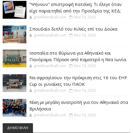
"Ψήνουν" επιστροφή Κατσίκη; Τι έλεγε όταν
είχε παραιτηθεί από την Προεδρία της ΚΕΔ;
greekhandball.com
Nov 16, 2025
Σπουδαίο διπλό του Κιλκίς επί του Δούκα
greekhandball.com
Nov 16, 2025
Ισοπαλία στο Βύρωνα για Αθηναϊκό και
Πανόραμα. Πέρασε από Καματερό η Νεα Ιωνία.
greekhandball.com
Nov 16, 2025
Να σφραγίσουν την πρόκριση στις 16 του EHF
Cup οι γυναίκες του ΠΑΟΚ
greekhandball.com
Nov 16, 2025
Νίκη με μεγάλη ανατροπή για τον Αθηναϊκό στα
Βριλήσσια
greekhandball.com
Nov 16, 2025
ΔΗΜΟΦΙΛΗ