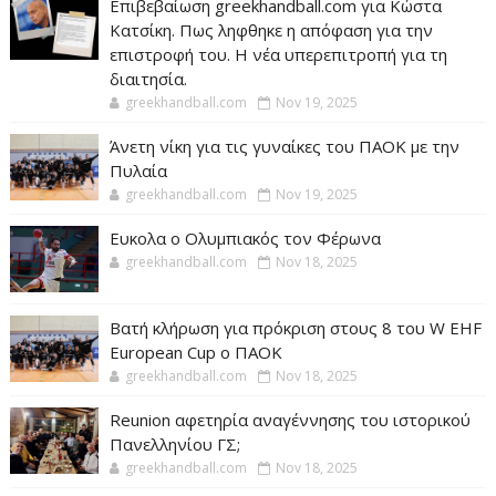
Επιβεβαίωση greekhandball.com για Κώστα
Κατσίκη. Πως ληφθηκε η απόφαση για την
επιστροφή του. Η νέα υπερεπιτροπή για τη
διαιτησία.
greekhandball.com
Nov 19, 2025
Άνετη νίκη για τις γυναίκες του ΠΑΟΚ με την
Πυλαία
greekhandball.com
Nov 19, 2025
Ευκολα ο Ολυμπιακός τον Φέρωνα
greekhandball.com
Nov 18, 2025
Βατή κλήρωση για πρόκριση στους 8 του W EHF
European Cup ο ΠΑΟΚ
greekhandball.com
Nov 18, 2025
Reunion αφετηρία αναγέννησης του ιστορικού
Πανελληνίου ΓΣ;
greekhandball.com
Nov 18, 2025