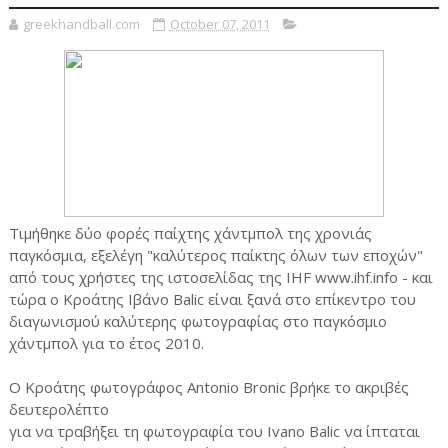
greekhandball.com
October 07, 2011
Τιμήθηκε δύο φορές παίχτης χάντμπολ της χρονιάς
παγκόσμια, εξελέγη "καλύτερος παίκτης όλων των εποχών"
από τους χρήστες της ιστοσελίδας της IHF www.ihf.info - και
τώρα ο Κροάτης Ιβάνο Balic είναι ξανά στο επίκεντρο του
διαγωνισμού καλύτερης φωτογραφίας στο παγκόσμιο
χάντμπολ για το έτος 2010.
Ο Κροάτης φωτογράφος Antonio Bronic βρήκε το ακριβές
δευτερολέπτο
για να τραβήξει τη φωτογραφία του Ivano Balic να ίπταται