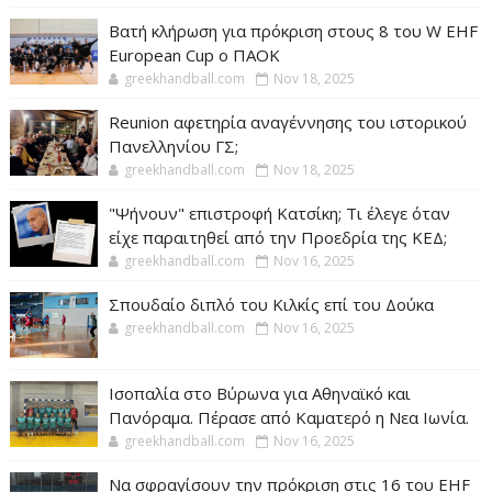
Βατή κλήρωση για πρόκριση στους 8 του W EHF
European Cup ο ΠΑΟΚ
greekhandball.com
Nov 18, 2025
Reunion αφετηρία αναγέννησης του ιστορικού
Πανελληνίου ΓΣ;
greekhandball.com
Nov 18, 2025
"Ψήνουν" επιστροφή Κατσίκη; Τι έλεγε όταν
είχε παραιτηθεί από την Προεδρία της ΚΕΔ;
greekhandball.com
Nov 16, 2025
Σπουδαίο διπλό του Κιλκίς επί του Δούκα
greekhandball.com
Nov 16, 2025
Ισοπαλία στο Βύρωνα για Αθηναϊκό και
Πανόραμα. Πέρασε από Καματερό η Νεα Ιωνία.
greekhandball.com
Nov 16, 2025
Να σφραγίσουν την πρόκριση στις 16 του EHF