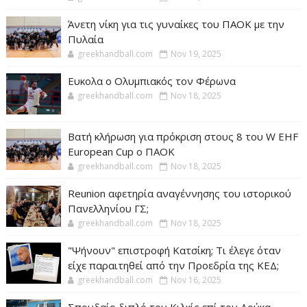
Άνετη νίκη για τις γυναίκες του ΠΑΟΚ με την
Πυλαία
greekhandball.com
Nov 19, 2025
Ευκολα ο Ολυμπιακός τον Φέρωνα
greekhandball.com
Nov 18, 2025
Βατή κλήρωση για πρόκριση στους 8 του W EHF
European Cup ο ΠΑΟΚ
greekhandball.com
Nov 18, 2025
Reunion αφετηρία αναγέννησης του ιστορικού
Πανελληνίου ΓΣ;
greekhandball.com
Nov 18, 2025
"Ψήνουν" επιστροφή Κατσίκη; Τι έλεγε όταν
είχε παραιτηθεί από την Προεδρία της ΚΕΔ;
greekhandball.com
Nov 16, 2025