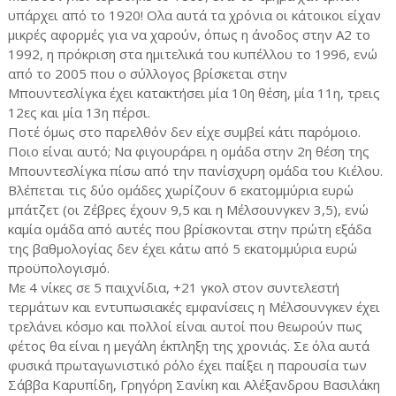
υπάρχει από το 1920! Ολα αυτά τα χρόνια οι κάτοικοι είχαν
μικρές αφορμές για να χαρούν, όπως η άνοδος στην Α2 το
1992, η πρόκριση στα ημιτελικά του κυπέλλου το 1996, ενώ
από το 2005 που ο σύλλογος βρίσκεται στην
Μπουντεσλίγκα έχει κατακτήσει μία 10η θέση, μία 11η, τρεις
12ες και μία 13η πέρσι.
Ποτέ όμως στο παρελθόν δεν είχε συμβεί κάτι παρόμοιο.
Ποιο είναι αυτό; Να φιγουράρει η ομάδα στην 2η θέση της
Μπουντεσλίγκα πίσω από την πανίσχυρη ομάδα του Κιέλου.
Βλέπεται τις δύο ομάδες χωρίζουν 6 εκατομμύρια ευρώ
μπάτζετ (οι Ζέβρες έχουν 9,5 και η Μέλσουνγκεν 3,5), ενώ
καμία ομάδα από αυτές που βρίσκονται στην πρώτη εξάδα
της βαθμολογίας δεν έχει κάτω από 5 εκατομμύρια ευρώ
προϋπολογισμό.
Με 4 νίκες σε 5 παιχνίδια, +21 γκολ στον συντελεστή
τερμάτων και εντυπωσιακές εμφανίσεις η Μέλσουνγκεν έχει
τρελάνει κόσμο και πολλοί είναι αυτοί που θεωρούν πως
φέτος θα είναι η μεγάλη έκπληξη της χρονιάς. Σε όλα αυτά
φυσικά πρωταγωνιστικό ρόλο έχει παίξει η παρουσία των
Σάββα Καρυπίδη, Γρηγόρη Σανίκη και Αλέξανδρου Βασιλάκη