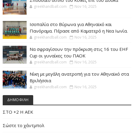
Σπουδαίο διπλό του Κιλκίς επί του Δούκα
greekhandball.com
Nov 16, 2025
Ισοπαλία στο Βύρωνα για Αθηναϊκό και
Πανόραμα. Πέρασε από Καματερό η Νεα Ιωνία.
greekhandball.com
Nov 16, 2025
Να σφραγίσουν την πρόκριση στις 16 του EHF
Cup οι γυναίκες του ΠΑΟΚ
greekhandball.com
Nov 16, 2025
Νίκη με μεγάλη ανατροπή για τον Αθηναϊκό στα
Βριλήσσια
greekhandball.com
Nov 16, 2025
ΔΗΜΟΦΙΛΗ
ΣΤΟ +2 Η ΑΕΚ
Σώστε το χάντμπολ