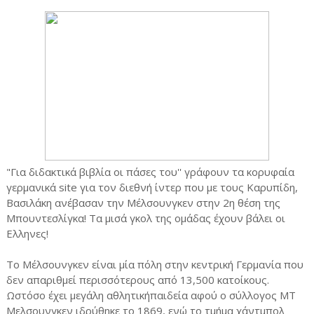
"Για διδακτικά βιβλία οι πάσες του'' γράφουν τα κορυφαία
γερμανικά site για τον διεθνή ίντερ που με τους Καρυπίδη,
Βασιλάκη ανέβασαν την Μέλσουνγκεν στην 2η θέση της
Μπουντεσλίγκα! Τα μισά γκολ της ομάδας έχουν βάλει οι
Ελληνες!
Το Μέλσουνγκεν είναι μία πόλη στην κεντρική Γερμανία που
δεν απαριθμεί περισσότερους από 13,500 κατοίκους.
Ωστόσο έχει μεγάλη αθλητικήπαιδεία αφού ο σύλλογος ΜΤ
Μελσουνγκεν ιδρύθηκε το 1869, ενώ το τμήμα χάντμπολ