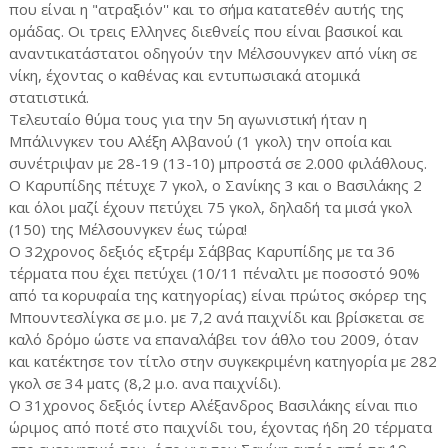
που είναι η "ατραξιόν'' και το σήμα κατατεθέν αυτής της
ομάδας. Οι τρεις Ελληνες διεθνείς που είναι βασικοί και
αναντικατάστατοι οδηγούν την Μέλσουνγκεν από νίκη σε
νίκη, έχοντας ο καθένας και εντυπωσιακά ατομικά
στατιστικά.
Τελευταίο θύμα τους για την 5η αγωνιστική ήταν η
Μπάλινγκεν του Αλέξη Αλβανού (1 γκολ) την οποία και
συνέτριψαν με 28-19 (13-10) μπροστά σε 2.000 φιλάθλους.
Ο Καρυπίδης πέτυχε 7 γκολ, ο Σανίκης 3 και ο Βασιλάκης 2
και όλοι μαζί έχουν πετύχει 75 γκολ, δηλαδή τα μισά γκολ
(150) της Μέλσουνγκεν έως τώρα!
Ο 32χρονος δεξιός εξτρέμ Σάββας Καρυπίδης με τα 36
τέρματα που έχει πετύχει (10/11 πέναλτι με ποσοστό 90%
από τα κορυφαία της κατηγορίας) είναι πρώτος σκόρερ της
Μπουντεσλίγκα σε μ.ο. με 7,2 ανά παιχνίδι και βρίσκεται σε
καλό δρόμο ώστε να επαναλάβει τον άθλο του 2009, όταν
και κατέκτησε τον τίτλο στην συγκεκριμένη κατηγορία με 282
γκολ σε 34 ματς (8,2 μ.ο. ανα παιχνίδι).
Ο 31χρονος δεξιός ίντερ Αλέξανδρος Βασιλάκης είναι πιο
ώριμος από ποτέ στο παιχνίδι του, έχοντας ήδη 20 τέρματα