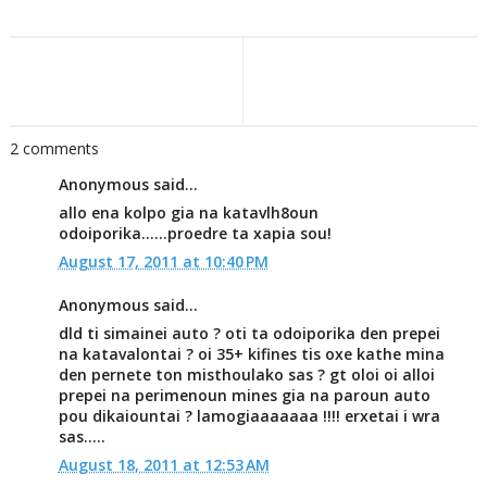
2 comments
Anonymous said...
allo ena kolpo gia na katavlh8oun
odoiporika......proedre ta xapia sou!
August 17, 2011 at 10:40 PM
Anonymous said...
dld ti simainei auto ? oti ta odoiporika den prepei
na katavalontai ? oi 35+ kifines tis oxe kathe mina
den pernete ton misthoulako sas ? gt oloi oi alloi
prepei na perimenoun mines gia na paroun auto
pou dikaiountai ? lamogiaaaaaaa !!!! erxetai i wra
sas.....
August 18, 2011 at 12:53 AM