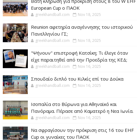
Βατή κλήρωση για πρόκριση στους 8 του W EHF
European Cup ο ΠΑΟΚ
greekhandball.com
Nov 18, 2025
Reunion αφετηρία αναγέννησης του ιστορικού
Πανελληνίου ΓΣ;
greekhandball.com
Nov 18, 2025
"Ψήνουν" επιστροφή Κατσίκη; Τι έλεγε όταν
είχε παραιτηθεί από την Προεδρία της ΚΕΔ;
greekhandball.com
Nov 16, 2025
Σπουδαίο διπλό του Κιλκίς επί του Δούκα
greekhandball.com
Nov 16, 2025
Ισοπαλία στο Βύρωνα για Αθηναϊκό και
Πανόραμα. Πέρασε από Καματερό η Νεα Ιωνία.
greekhandball.com
Nov 16, 2025
Να σφραγίσουν την πρόκριση στις 16 του EHF
Cup οι γυναίκες του ΠΑΟΚ