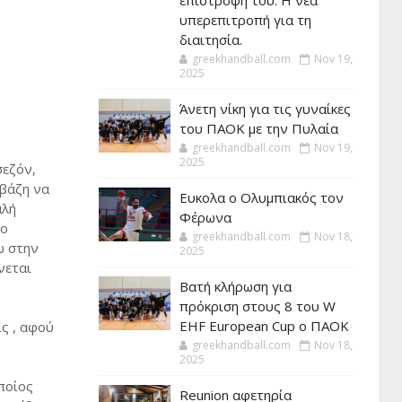
επιστροφή του. Η νέα
υπερεπιτροπή για τη
διαιτησία.
greekhandball.com
Nov 19,
2025
Άνετη νίκη για τις γυναίκες
του ΠΑΟΚ με την Πυλαία
greekhandball.com
Nov 19,
2025
σεζόν,
ϊβάζη να
Ευκολα ο Ολυμπιακός τον
αλή
Φέρωνα
το
greekhandball.com
Nov 18,
ω στην
2025
νεται
Βατή κλήρωση για
πρόκριση στους 8 του W
EHF European Cup ο ΠΑΟΚ
ς , αφού
greekhandball.com
Nov 18,
2025
οποίος
Reunion αφετηρία