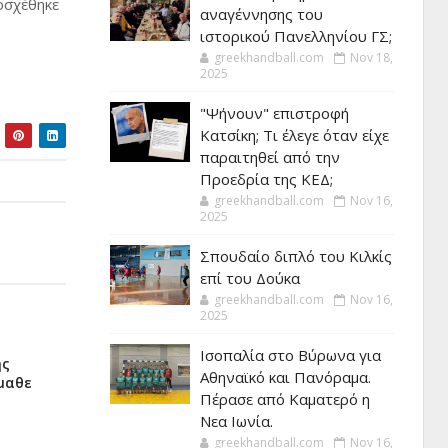
οσχέθηκε
αναγέννησης του
ιστορικού Πανελληνίου ΓΣ;
greekhandball.com
Nov 18,
2025
"Ψήνουν" επιστροφή
Κατσίκη; Τι έλεγε όταν είχε
παραιτηθεί από την
Προεδρία της ΚΕΔ;
greekhandball.com
Nov 16,
2025
Σπουδαίο διπλό του Κιλκίς
επί του Δούκα
greekhandball.com
Nov 16,
2025
Ισοπαλία στο Βύρωνα για
ης
Αθηναϊκό και Πανόραμα.
έμαθε
Πέρασε από Καματερό η
Νεα Ιωνία.
greekhandball.com
Nov 16,