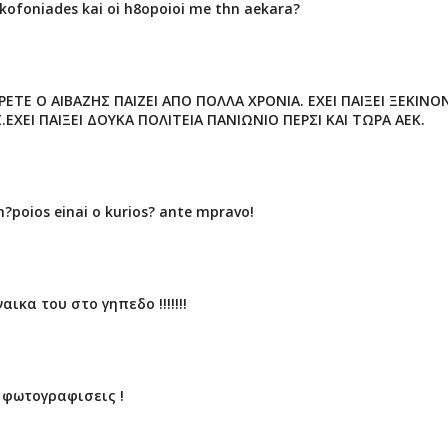
gkofoniades kai oi h8opoioi me thn aekara?
ΡΕΤΕ Ο ΑΙΒΑΖΗΣ ΠΑΙΖΕΙ ΑΠΟ ΠΟΛΛΑ ΧΡΟΝΙΑ. ΕΧΕΙ ΠΑΙΞΕΙ ΞΕΚΙΝ
ΕΧΕΙ ΠΑΙΞΕΙ ΔΟΥΚΑ ΠΟΛΙΤΕΙΑ ΠΑΝΙΩΝΙΟ ΠΕΡΣΙ ΚΑΙ ΤΩΡΑ ΑΕΚ.
?poios einai o kurios? ante mpravo!
αικα του στο γηπεδο !!!!!!!
 φωτογραφισεις !