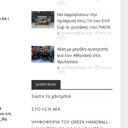
2025
Να σφραγίσουν την
 ke i
πρόκριση στις 16 του EHF
Cup οι γυναίκες του ΠΑΟΚ
greekhandball.com
Nov 16,
2025
Νίκη με μεγάλη ανατροπή
για τον Αθηναϊκό στα
Βριλήσσια
greekhandball.com
Nov 16,
2025
ΔΗΜΟΦΙΛΗ
Σώστε το χάντμπολ
ε
ΣΤΟ +2 Η ΑΕΚ
ρα οτι
ς,θα
ΨΗΦΟΦΟΡΙΑ ΤΟΥ GREEK HANDBALL-