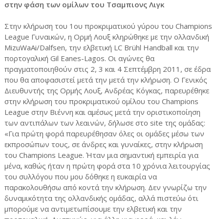
στην φάση των ομίλων του Τσαμπιονς Λιγκ
Στην κλήρωση του 1ου προκριματικού γύρου του Champions
League Γυναικών, η Ορμή Λουξ κληρώθηκε με την ολλανδική
MizuWaAi/Dalfsen, την ελβετική LC Brühl Handball και την
πορτογαλική Gil Eanes-Lagos. Οι αγώνες θα
πραγματοποιηθούν στις 2, 3 και 4 Σεπτέμβρη 2011, σε έδρα
που θα αποφασιστεί μετά την μετά την κλήρωση. Ο Γενικός
Διευθυντής της Ορμής Λουξ, Ανδρέας Κόγκας, παρευρέθηκε
στην κλήρωση του προκριματικού ομίλου του Champions
League στην Βιέννη και αμέσως μετά την οριστικοποίηση
των αντιπάλων των λεαινών, δήλωσε στο site της ομάδας:
«Για πρώτη φορά παρευρέθησαν όλες οι ομάδες μέσω των
εκπροσώπων τους, σε άνδρες και γυναίκες, στην κλήρωση
του Champions League. Ήταν μια σημαντική εμπειρία για
μένα, καθώς ήταν η πρώτη φορά στα 10 χρόνια λειτουργίας
του συλλόγου που μου δόθηκε η ευκαιρία να
παρακολουθήσω από κοντά την κλήρωση. Δεν γνωρίζω την
δυναμικότητα της ολλανδικής ομάδας, αλλά πιστεύω ότι
μπορούμε να αντιμετωπίσουμε την ελβετική και την