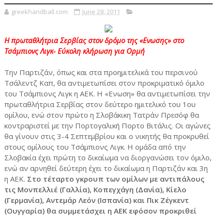
greekhandball.com
June 28, 2011
Η πρωταθλήτρια Σερβίας στον δρόμο της «Ενωσης» στο
Τσάμπιονς Λιγκ- Εύκολη κλήρωση για Ορμή
Την Παρτιζάν, όπως και στα προημιτελικά του περσινού
Τσάλεντζ Καπ, θα αντιμετωπίσει στον προκριματικό όμιλο
του Τσάμπιονς Λιγκ η ΑΕΚ. Η «Ενωση» θα αντιμετωπίσει την
πρωταθλήτρια Σερβίας στον δεύτερο ημιτελικό του 1ου
ομίλου, ενώ στον πρώτο η Σλοβάκικη Τατράν Πρεσόφ θα
κοντραριστεί με την Πορτογαλική Πορτο Βιτάλις. Οι αγώνες
θα γίνουν στις 3-4 Σεπτεμβρίου και ο νικητής θα προκρυθεί
στους ομίλους του Τσάμπιονς Λιγκ. Η ομάδα από την
Σλοβακία έχει πρώτη το δικαίωμα να διοργανώσει τον όμιλο,
ενώ αν αρνηθεί δεύτερη έχει το δικαίωμα η Παρτιζάν και 3η
η ΑΕΚ.
Στο τέταρτο γκρουπ των ομίλων με αντιπάλους
τις Μονπελλιέ (Γαλλία), Κοπεγχάγη (Δανία), Κίελο
(Γερμανία), Αντεμάρ Λεόν (Ισπανία) και Πικ Ζέγκεντ
(Ουγγαρία) θα συμμετάσχει η ΑΕΚ εφόσον προκριθεί