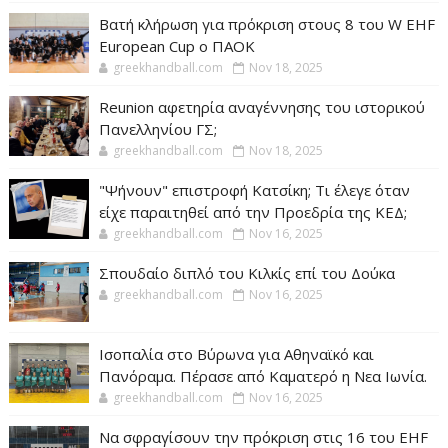
Βατή κλήρωση για πρόκριση στους 8 του W EHF
European Cup ο ΠΑΟΚ
greekhandball.com
Nov 18, 2025
Reunion αφετηρία αναγέννησης του ιστορικού
Πανελληνίου ΓΣ;
greekhandball.com
Nov 18, 2025
"Ψήνουν" επιστροφή Κατσίκη; Τι έλεγε όταν
είχε παραιτηθεί από την Προεδρία της ΚΕΔ;
greekhandball.com
Nov 16, 2025
Σπουδαίο διπλό του Κιλκίς επί του Δούκα
greekhandball.com
Nov 16, 2025
Ισοπαλία στο Βύρωνα για Αθηναϊκό και
Πανόραμα. Πέρασε από Καματερό η Νεα Ιωνία.
greekhandball.com
Nov 16, 2025
Να σφραγίσουν την πρόκριση στις 16 του EHF