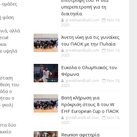
επιστροφή του. Η νέα
 ομάδες
υπερεπιτροπή για τη
διαιτησία.
ή φάση
greekhandball.com
Nov 19,
2025
νιά, αλλά
Άνετη νίκη για τις γυναίκες
cial
του ΠΑΟΚ με την Πυλαία
και
σε υψηλά
greekhandball.com
Nov 19,
2025
Ευκολα ο Ολυμπιακός τον
Φέρωνα
άσταση
greekhandball.com
Nov 18,
νθεση του
2025
μάδα ο
Βατή κλήρωση για
 ήταν ο
πρόκριση στους 8 του W
 γκολ)
EHF European Cup ο ΠΑΟΚ
greekhandball.com
Nov 18,
2025
 στα δύο
ικείο
Reunion αφετηρία