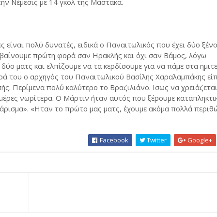
την Νέμεσις με 14 γκολ της Μάστακα.
 είναι πολύ δυνατές, ειδικά ο Παναιτωλικός που έχει δύο ξένο
εβαίνουμε πρώτη φορά σαν Ηρακλής και όχι σαν Βάμος, λόγω
 δύο ματς και ελπίζουμε να τα κερδίσουμε για να πάμε στα ημιτε
υρά του ο αρχηγός του Παναιτωλικού Βασίλης Χαραλαμπάκης είπ
ής. Περίμενα πολύ καλύτερο το Βραζιλιάνο. Ισως να χρειάζετα
ημέρες νωρίτερα. Ο Μάρτιν ήταν αυτός που ξέρουμε καταπληκτι
άρισμα». «Ηταν το πρώτο μας ματς, έχουμε ακόμα πολλά περιθ
Facebook
Twitter
Google+