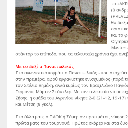
το «AKR
(8 ανδρ
(PREVEZ
θα διεξ
οριστικ
και το 
Olympic
Masters
στάνταρ το επίπεδο, που τα τελευταία χρόνια έχει ανεβ
Με το δεξί ο Παναιτωλικός
Στο αγωνιστικό κομμάτι ο Παναιτωλικός –που στοχεύει
στην πρεμιέρα, αφού εμφανίστηκε ενισχυμένος (παρά τ
τον Στέλιο Δημάκη, αλλά κυρίως τον Βραζιλιάνο Παγκό
Γερμανός Μάρτιν Στάντλερ. Με τον τελευταίο να πετυχαί
Ζήσης, η ομάδα του Αγρινίου νίκησε 2-0 (21-12, 19-17)
και Μέτση (8 γκολ).
Στα άλλα ματς ο ΠΑΟΚ ή Σάμερ αν προτιμάται, νίκησε 2-
πρώτα ματς του τουρνουά. Πρώτος σκόρερ και στα δύο 