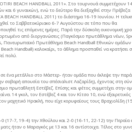
OTIRI BEACH HANDBALL 2011». Στο τουρνουά συμμετέχουν 14
ών και 6 γυναικών), ενώ το δεύτερο θα διεξαχθεί στην Πρέβεζα
A BEACH HANDBALL 2011) το διάστημα 16-19 Ιουνίου. Η τελικ
αχθεί το Σαββατοκύριακο 6-7 Αυγούστου σε τόπο που θα
οποιηθεί τις επόμενες ημέρες. Παρά την δύσκολη οικονομική χρο
φορτωμένο από διοργανώσεις (Παγκόσμιο πρωτάθλημα νέων, Spe
s, Πανευρωπαϊκό Πρωτάθλημα Beach Handball Εθνικών ομάδων 
 Beach Handball) καλοκαίρι, το άθλημα προσπαθεί να κρατήσει 
εί πολύ.
 σε ένα μετάλλιο στο Μάστερ- ήταν ομάδα που έκλεψε την παρ
ην σοβαρή απουσία του σπέσιαλιστ Λαζαρίδη), έχοντας στη σύ
σμιο πρωταθλητή Εστέβεζ. Επίσης και φέτος συμμετέχει στην ο
νει 14 γκολ, τον Εστέβεζ 4 και τον Κίτσο 10, ενώ εξαιρετικός
 τον μαχητικό Ηρακλή, που είχε κορυφαίους τους Βραχιολίδη (15
0 (17-7, 19-4) την Χθούλου και 2-0 (16-11, 22-12) την Περαία
ματς ήταν ο Μαραγκός με 13 και 16 αντίστοιχα. Τέλος στο γυνα