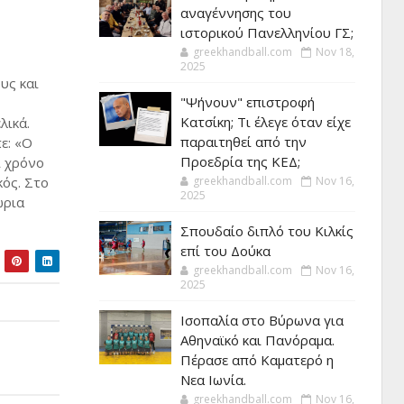
αναγέννησης του
ιστορικού Πανελληνίου ΓΣ;
greekhandball.com
Nov 18,
2025
υς και
"Ψήνουν" επιστροφή
Κατσίκη; Τι έλεγε όταν είχε
λικά.
παραιτηθεί από την
ε: «Ο
Προεδρία της ΚΕΔ;
ι χρόνο
κός. Στο
greekhandball.com
Nov 16,
2025
ώρια
Σπουδαίο διπλό του Κιλκίς
επί του Δούκα
greekhandball.com
Nov 16,
2025
Ισοπαλία στο Βύρωνα για
Αθηναϊκό και Πανόραμα.
Πέρασε από Καματερό η
Νεα Ιωνία.
greekhandball.com
Nov 16,