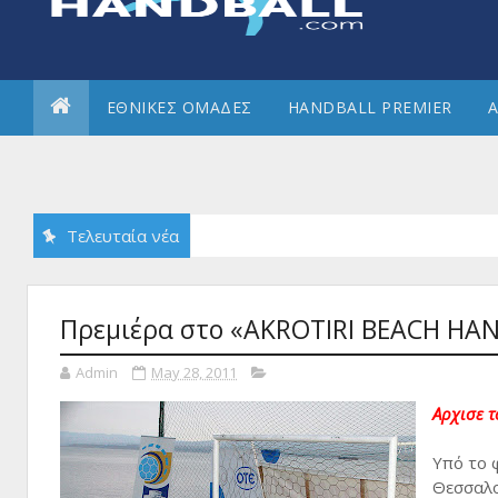
ΕΘΝΙΚΕΣ ΟΜΑΔΕΣ
HANDBALL PREMIER
Α
Τελευταία νέα
Πρεμιέρα στο «AKROTIRI BEACH HA
Admin
May 28, 2011
Αρχισε 
Υπό το 
Θεσσαλο