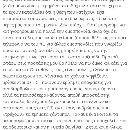
(διότι μόνο λίγοι μετρημένοι στα δάχτυλα του ενός χεριού
το έχουν καταλάβει) ότι η θέση που κατέχουν έχει
περισσότερο υποχρεώσεις παρά δικαιώματα, ειδικά στις
μέρες μας όπου το... μικικίνι δεν υπάρχει. Γιατί μπορούμε να
κατηγορήσουμε για πολλά την ομοσπονδία, αλλά όχι ότι
κάνει σπατάλες και κακοδιαχείριση (όποιος θέλει ας με πάρει
τηλέφωνο να του πω για άλλες ομοσπονδίες που γνωρίζω
πόσα χρωστάνε), αντιθέτως μπορεί κάποιος να την
κατηγορήσει πως έχει κάνει το... σκατό παξιμάδι. Προτού
φτάσω στις προτάσεις μου θα ήθελα να πω όμως και κάτι για
τα σωματεία. Οι ευθύνες τους είναι πολλές, εξάλλου τα
σωματεία έχουν τα... γένια και τα χτένια. Ψηφίζουν,
βρίσκονται σε Γ.Σ., παίρνουν κρίσιμες αποφάσεις για
αναδιαρθρώσεις και προϋπολογισμούς. Διαμαρτύρονται
αλλά τα περισσότερα κάθονται απαθή μπροστά στην
κατρακύλα, δεν έχουν λόγο και μάλιστα στέλνουν και
αντιπροσώπους στις Γ.Σ. αντί τους ανθρώπους που
«τρέχουν» τα τμήματα χάντμπολ. Το κάθε ένα κοιτάει τα
μικροσυμφέροντα του και το μόνο που τους απασχολεί είναι
τα οδοιπορικά και αν η 10ετία θα γίνει 12 ετία και η ηλικία