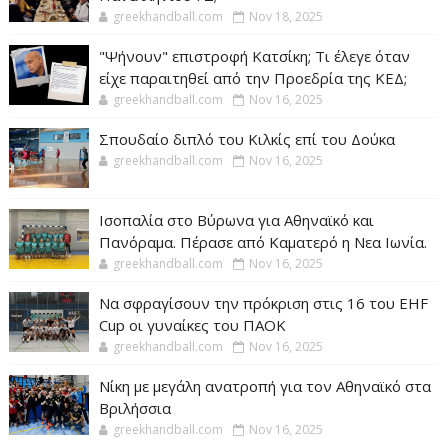
greekhandball.com
Nov 18, 2025
"Ψήνουν" επιστροφή Κατσίκη; Τι έλεγε όταν
είχε παραιτηθεί από την Προεδρία της ΚΕΔ;
greekhandball.com
Nov 16, 2025
Σπουδαίο διπλό του Κιλκίς επί του Δούκα
greekhandball.com
Nov 16, 2025
Ισοπαλία στο Βύρωνα για Αθηναϊκό και
Πανόραμα. Πέρασε από Καματερό η Νεα Ιωνία.
greekhandball.com
Nov 16, 2025
Να σφραγίσουν την πρόκριση στις 16 του EHF
Cup οι γυναίκες του ΠΑΟΚ
greekhandball.com
Nov 16, 2025
Νίκη με μεγάλη ανατροπή για τον Αθηναϊκό στα
Βριλήσσια
greekhandball.com
Nov 16, 2025