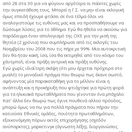
από 28 στα 30 για να φύγουν αργότερα οι παίκτες χωρίς
την συγκατάθεση τους. Μπορεί η Γ.Σ. να μην είναι εκλογική
όμως επειδή έχουμε φτάσει σε ένα τέλμα όλοι να
αναλογιστούμε τις ευθύνες μας και να προσπαθήσουμε να
δώσουμε λύσεις για το άθλημα. Εγώ θα ήθελα να ακούσω για
παράδειγμα έναν απολογισμό της ΟΧΕ για την μισή της
θητεία (2 χρόνια) που συμπλήρωσε από τις εκλογές του
Νοεμβρίου του 2008 που τις πήρε με 99%. Μια αυτοκριτική
δεν θα ήταν κακή, ίσα, ίσα θα εκτιμηθεί από τον κόσμο του
χάντμπολ, είναι πράξη αντρική και πράξη ευθύνης.
Εγώ χωρίς ιδιαίτερη σκέψη (ότι μου έρχεται πρόχειρα στο
μυαλό) το μοναδικό πράγμα που θεωρώ πως έκανε σωστό,
αφήνοντας μία παρακαταθήκη για το μέλλον είναι η
ανάπτυξη και η προκήρυξη που φτιάχτηκε για πρώτη φορά
για τα ηλικιακά πρωταθλήματα που γίνονταν ένα μπάχαλο.
Κατ’ άλλα δεν θεωρώ πως έγινε πουθενά αλλού πρόοδος,
μπορώ όμως να πω για πολλά πράγματα που πήραν την
κατιούσα: Εθνικές ομάδες, ποιότητα πρωταθλημάτων,
εξοικονόμηση πόρων εκτός επιχορήγησης (σχεδόν
ανύπαρκτες), μαρκετινγκ (άγνωστη λέξη), διοργανώσεις