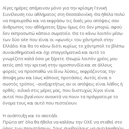
Λίγες ημέρες απέμειναν μόνο για την κρίσιμη Γενική
Συνέλευση του αθλήματος στη Θεσσαλονίκη. Θα ήθελα πολύ
να παρευρεθώ και να εκφράσω τις δικές μου απόψεις σαν
άνθρωπος του αθλήματος ξέρω όμως ότι δεν μπορώ, αφού
δεν εκπροσωπώ κάποιο σωματείο. Θα το κάνω λοιπόν μέσω
των δύο site που είναι οι «φωνές» του χάντμπολ στην
Ελλάδα. Και θα το κάνω διότι κυρίως το χάντμπολ το βλέπω
συναισθηματικά και όχι επαγγελματικά και αυτό το
γνωρίζετε καλά όσοι με ξέρετε. Θεωρώ λοιπόν χρέος μου
εκτός από την κριτική στην ομοσπονδία και σε άλλους
φορείς να προσπαθώ να δίνω λύσεις, εκφράζοντας την
άποψη μου και ίσως κάποιες προτάσεις. Αυτός είναι ο
σωστός τρόπος –ανεξαρτήτως αν οι απόψεις είναι λάθος ή
ορθές- ειδικά στις μέρες μας, που δυστυχώς λίγοι είναι
αυτοί που βγαίνουν ανοικτά να πουν τα πράγματα με το
όνομα τους και αυτό που πιστεύουν.
Η ανάπτυξη και το σκοτάδι
Πρώτα απ’ όλα θα ήθελα να καλέσω την ΟΧΕ να σταθεί στο
ύψος των περιστάσεων. Τους συμβούλους να αντιληφθούν