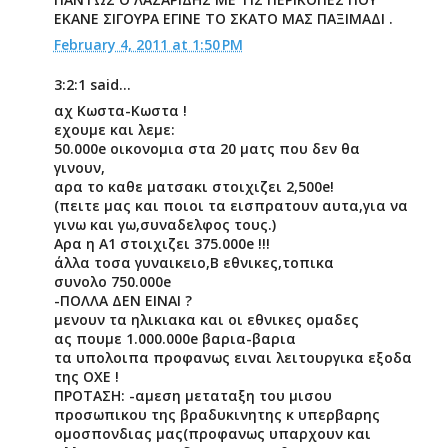
ΕΚΑΝΕ ΣΙΓΟΥΡΑ ΕΓΙΝΕ ΤΟ ΣΚΑΤΟ ΜΑΣ ΠΑΞΙΜΑΔΙ .
February 4, 2011 at 1:50 PM
3:2:1 said...
αχ Κωστα-Κωστα !
εχουμε και λεμε:
50.000e οικονομια στα 20 ματς που δεν θα
γινουν,
αρα το καθε ματσακι στοιχιζει 2,500e!
(πειτε μας και ποιοι τα εισπρατουν αυτα,για να
γινω και γω,συναδελφος τους.)
Αρα η Α1 στοιχιζει 375.000e !!!
άλλα τοσα γυναικειο,Β εθνικες,τοπικα
συνολο 750.000e
-ΠΟΛΛΑ ΔΕΝ ΕΙΝΑΙ ?
μενουν τα ηλικιακα και οι εθνικες ομαδες
ας πουμε 1.000.000e βαρια-βαρια
τα υπολοιπα προφανως ειναι λειτουργικα εξοδα
της ΟΧΕ !
ΠΡΟΤΑΣΗ: -αμεση μεταταξη του μισου
προσωπικου της βραδυκινητης κ υπερβαρης
ομοσπονδιας μας(προφανως υπαρχουν και