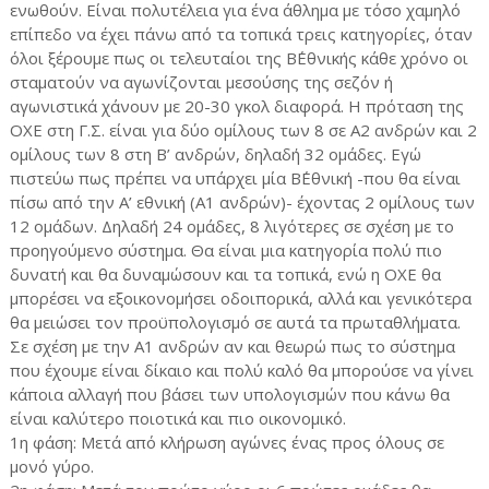
ενωθούν. Είναι πολυτέλεια για ένα άθλημα με τόσο χαμηλό
επίπεδο να έχει πάνω από τα τοπικά τρεις κατηγορίες, όταν
όλοι ξέρουμε πως οι τελευταίοι της Β΄Εθνικής κάθε χρόνο οι
σταματούν να αγωνίζονται μεσούσης της σεζόν ή
αγωνιστικά χάνουν με 20-30 γκολ διαφορά. Η πρόταση της
ΟΧΕ στη Γ.Σ. είναι για δύο ομίλους των 8 σε Α2 ανδρών και 2
ομίλους των 8 στη Β’ ανδρών, δηλαδή 32 ομάδες. Εγώ
πιστεύω πως πρέπει να υπάρχει μία Β΄Εθνική -που θα είναι
πίσω από την Α’ εθνική (Α1 ανδρών)- έχοντας 2 ομίλους των
12 ομάδων. Δηλαδή 24 ομάδες, 8 λιγότερες σε σχέση με το
προηγούμενο σύστημα. Θα είναι μια κατηγορία πολύ πιο
δυνατή και θα δυναμώσουν και τα τοπικά, ενώ η ΟΧΕ θα
μπορέσει να εξοικονομήσει οδοιπορικά, αλλά και γενικότερα
θα μειώσει τον προϋπολογισμό σε αυτά τα πρωταθλήματα.
Σε σχέση με την Α1 ανδρών αν και θεωρώ πως το σύστημα
που έχουμε είναι δίκαιο και πολύ καλό θα μπορούσε να γίνει
κάποια αλλαγή που βάσει των υπολογισμών που κάνω θα
είναι καλύτερο ποιοτικά και πιο οικονομικό.
1η φάση: Μετά από κλήρωση αγώνες ένας προς όλους σε
μονό γύρο.