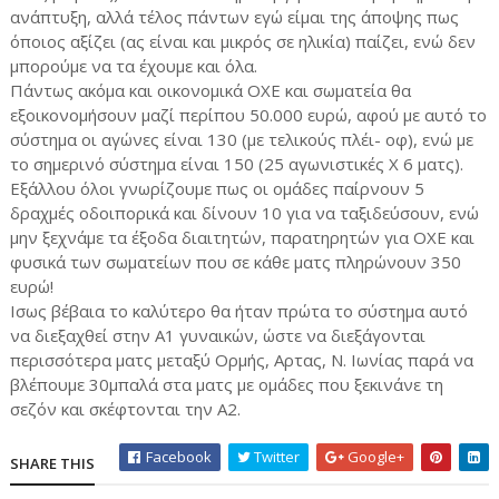
ανάπτυξη, αλλά τέλος πάντων εγώ είμαι της άποψης πως
όποιος αξίζει (ας είναι και μικρός σε ηλικία) παίζει, ενώ δεν
μπορούμε να τα έχουμε και όλα.
Πάντως ακόμα και οικονομικά ΟΧΕ και σωματεία θα
εξοικονομήσουν μαζί περίπου 50.000 ευρώ, αφού με αυτό το
σύστημα οι αγώνες είναι 130 (με τελικούς πλέι- οφ), ενώ με
το σημερινό σύστημα είναι 150 (25 αγωνιστικές X 6 ματς).
Εξάλλου όλοι γνωρίζουμε πως οι ομάδες παίρνουν 5
δραχμές οδοιπορικά και δίνουν 10 για να ταξιδεύσουν, ενώ
μην ξεχνάμε τα έξοδα διαιτητών, παρατηρητών για ΟΧΕ και
φυσικά των σωματείων που σε κάθε ματς πληρώνουν 350
ευρώ!
Ισως βέβαια το καλύτερο θα ήταν πρώτα το σύστημα αυτό
να διεξαχθεί στην Α1 γυναικών, ώστε να διεξάγονται
περισσότερα ματς μεταξύ Ορμής, Αρτας, Ν. Ιωνίας παρά να
βλέπουμε 30μπαλά στα ματς με ομάδες που ξεκινάνε τη
σεζόν και σκέφτονται την Α2.
Facebook
Twitter
Google+
SHARE THIS