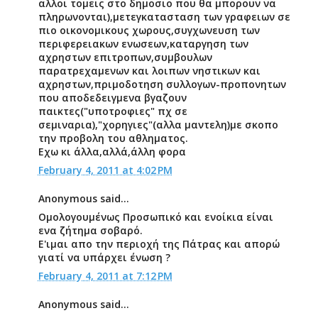
αλλοι τομεις στο δημοσιο που θα μπορουν να
πληρωνονται),μετεγκατασταση των γραφειων σε
πιο οικονομικους χωρους,συγχωνευση των
περιφερειακων ενωσεων,καταργηση των
αχρηστων επιτροπων,συμβουλων
παρατρεχαμενων και λοιπων νηστικων και
αχρηστων,πριμοδοτηση συλλογων-προπονητων
που αποδεδειγμενα βγαζουν
παικτες("υποτροφιες" πχ σε
σεμιναρια),"χορηγιες"(αλλα μαντελη)με σκοπο
την προβολη του αθληματος.
Εχω κι άλλα,αλλά,άλλη φορα
February 4, 2011 at 4:02 PM
Anonymous said...
Ομολογουμένως Προσωπικό και ενοίκια είναι
ενα ζήτημα σοβαρό.
Ε'ιμαι απο την περιοχή της Πάτρας και απορώ
γιατί να υπάρχει ένωση ?
February 4, 2011 at 7:12 PM
Anonymous said...