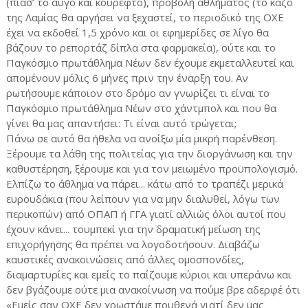
(πιασ’ το αυγό και κούρεφτο), προβολή αθλήματος (το κάζο
της Λαμίας θα αργήσει να ξεχαστεί, το περιοδικό της ΟΧΕ
έχει να εκδοθεί 1,5 χρόνο και οι εφημερίδες σε λίγο θα
βάζουν το ρεπορτάζ δίπλα στα φαρμακεία), ούτε και το
Παγκόσμιο πρωτάθλημα Νέων δεν έχουμε εκμεταλλευτεί και
απομένουν μόλις 6 μήνες πριν την έναρξη του. Αν
ρωτήσουμε κάποιον στο δρόμο αν γνωρίζει τι είναι το
Παγκόσμιο πρωτάθλημα Νέων στο χάντμπολ και που θα
γίνει θα μας απαντήσει: Τι είναι αυτό τρώγεται;
Πάνω σε αυτό θα ήθελα να ανοίξω μία μικρή παρένθεση.
Ξέρουμε τα λάθη της πολιτείας για την διοργάνωση και την
καθυστέρηση, ξέρουμε και για τον μειωμένο προϋπολογισμό.
Ελπίζω το άθλημα να πάρει... κάτω από το τραπέζι μερικά
ευρουδάκια (που λείπουν για να μην διαλυθεί, λόγω των
περικοπών) από ΟΠΑΠ ή ΓΓΑ γιατί αλλιώς όλοι αυτοί που
έχουν κάνει... τουμπεκί για την δραματική μείωση της
επιχορήγησης θα πρέπει να λογοδοτήσουν. Διαβάζω
καυστικές ανακοινώσεις από άλλες ομοσπονδίες,
διαμαρτυρίες και εμείς το παίζουμε κύριοι και υπεράνω και
δεν βγάζουμε ούτε μια ανακοίνωση να πούμε βρε αδερφέ ότι
«Εμείς σαν ΟΧΕ δεν χρωστάμε πουθενά γιατί δεν μας