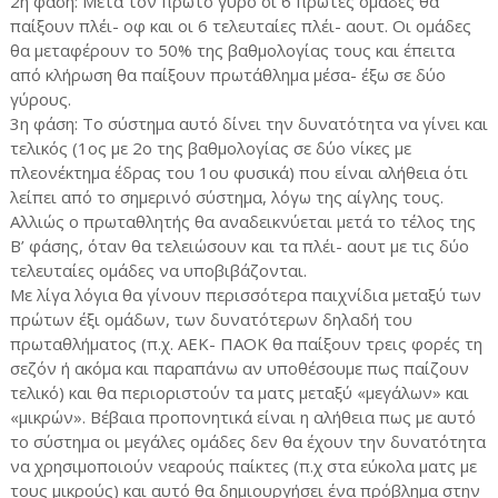
2η φάση: Μετά τον πρώτο γύρο οι 6 πρώτες ομάδες θα
παίξουν πλέι- οφ και οι 6 τελευταίες πλέι- αουτ. Οι ομάδες
θα μεταφέρουν το 50% της βαθμολογίας τους και έπειτα
από κλήρωση θα παίξουν πρωτάθλημα μέσα- έξω σε δύο
γύρους.
3η φάση: Το σύστημα αυτό δίνει την δυνατότητα να γίνει και
τελικός (1ος με 2ο της βαθμολογίας σε δύο νίκες με
πλεονέκτημα έδρας του 1ου φυσικά) που είναι αλήθεια ότι
λείπει από το σημερινό σύστημα, λόγω της αίγλης τους.
Αλλιώς ο πρωταθλητής θα αναδεικνύεται μετά το τέλος της
Β’ φάσης, όταν θα τελειώσουν και τα πλέι- αουτ με τις δύο
τελευταίες ομάδες να υποβιβάζονται.
Με λίγα λόγια θα γίνουν περισσότερα παιχνίδια μεταξύ των
πρώτων έξι ομάδων, των δυνατότερων δηλαδή του
πρωταθλήματος (π.χ. ΑΕΚ- ΠΑΟΚ θα παίξουν τρεις φορές τη
σεζόν ή ακόμα και παραπάνω αν υποθέσουμε πως παίζουν
τελικό) και θα περιοριστούν τα ματς μεταξύ «μεγάλων» και
«μικρών». Βέβαια προπονητικά είναι η αλήθεια πως με αυτό
το σύστημα οι μεγάλες ομάδες δεν θα έχουν την δυνατότητα
να χρησιμοποιούν νεαρούς παίκτες (π.χ στα εύκολα ματς με
τους μικρούς) και αυτό θα δημιουργήσει ένα πρόβλημα στην