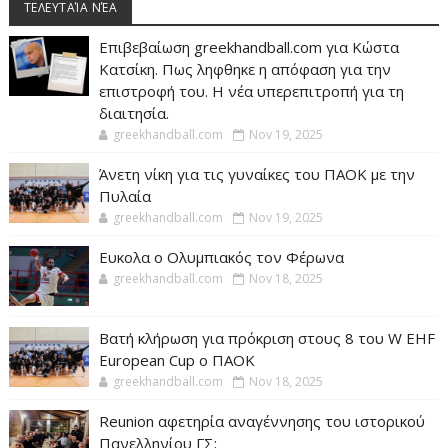
ΤΕΛΕΥΤΑΊΑ ΝΈΑ
Επιβεβαίωση greekhandball.com για Κώστα
Κατσίκη. Πως ληφθηκε η απόφαση για την
επιστροφή του. Η νέα υπερεπιτροπή για τη
διαιτησία.
greekhandball.com
Nov 19, 2025
Άνετη νίκη για τις γυναίκες του ΠΑΟΚ με την
Πυλαία
greekhandball.com
Nov 19, 2025
Ευκολα ο Ολυμπιακός τον Φέρωνα
greekhandball.com
Nov 18, 2025
Βατή κλήρωση για πρόκριση στους 8 του W EHF
European Cup ο ΠΑΟΚ
greekhandball.com
Nov 18, 2025
Reunion αφετηρία αναγέννησης του ιστορικού
Πανελληνίου ΓΣ;