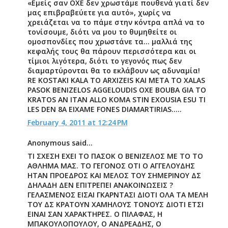
«Εμείς σαν ΟΧΕ δεν χρωστάμε πουθενά γιατί δεν
μας επιβραβεύετε για αυτό», χωρίς να
χρειάζεται να το πάμε στην κόντρα απλά να το
τονίσουμε, διότι να μου το θυμηθείτε οι
ομοσπονδίες που χρωστάνε τα... μαλλιά της
κεφαλής τους θα πάρουν περισσότερα και οι
τίμιοι λιγότερα, διότι το γεγονός πως δεν
διαμαρτύρονται θα το εκλάβουν ως αδυναμία!
RE KOSTAKI KALA TO ARXIZEIS KAI META TO XALAS
PASOK BENIZELOS AGGELOUDIS OXE BOUBA GIA TO
KRATOS AN ITAN ALLO KOMA STIN EXOUSIA ESU TI
LES DEN 8A EIXAME FONES DIAMARTIRIAS.....
February 4, 2011 at 12:24 PM
Anonymous said...
ΤΙ ΣΧΕΣΗ ΕΧΕΙ ΤΟ ΠΑΣΟΚ Ο ΒΕΝΙΖΕΛΟΣ ΜΕ ΤΟ ΤΟ
ΑΘΛΗΜΑ ΜΑΣ. ΤΟ ΓΕΓΟΝΟΣ ΟΤΙ Ο ΑΓΓΕΛΟΥΔΗΣ
ΗΤΑΝ ΠΡΟΕΔΡΟΣ ΚΑΙ ΜΕΛΟΣ ΤΟΥ ΣΗΜΕΡΙΝΟΥ ΔΣ
ΔΗΛΑΔΗ ΔΕΝ ΕΠΙΤΡΕΠΕΙ ΑΝΑΚΟΙΝΩΣΕΙΣ ?
ΓΕΛΑΣΜΕΝΟΣ ΕΙΣΑΙ ΓΚΑΡΝΤΑΣΙ ΔΙΟΤΙ ΟΛΑ ΤΑ ΜΕΛΗ
ΤΟΥ ΔΣ ΚΡΑΤΟΥΝ ΧΑΜΗΛΟΥΣ ΤΟΝΟΥΣ ΔΙΟΤΙ ΕΤΣΙ
ΕΙΝΑΙ ΣΑΝ ΧΑΡΑΚΤΗΡΕΣ. Ο ΠΙΛΑΦΑΣ, Η
ΜΠΑΚΟΥΛΟΠΟΥΛΟΥ, Ο ΑΝΔΡΕΑΔΗΣ, Ο