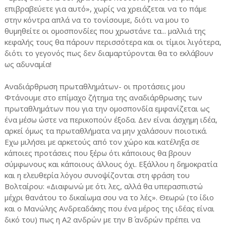
επιβραβεύετε για αυτό», χωρίς να χρειάζεται να το πάμε
στην κόντρα απλά να το τονίσουμε, διότι να μου το
θυμηθείτε οι ομοσπονδίες που χρωστάνε τα... μαλλιά της
κεφαλής τους θα πάρουν περισσότερα και οι τίμιοι λιγότερα,
διότι το γεγονός πως δεν διαμαρτύρονται θα το εκλάβουν
ως αδυναμία!
Αναδιάρθρωση πρωταθλημάτων- οι προτάσεις μου
Φτάνουμε στο επίμαχο ζήτημα της αναδιάρθρωσης των
πρωταθλημάτων που για την ομοσπονδία εμφανίζεται ως
ένα μέσω ώστε να περικοπούν έξοδα. Δεν είναι άσχημη ιδέα,
αρκεί όμως τα πρωταθλήματα να μην χαλάσουν ποιοτικά.
Εχω μιλήσει με αρκετούς από τον χώρο και κατέληξα σε
κάποιες προτάσεις που ξέρω ότι κάποιους θα βρουν
σύμφωνους και κάποιους άλλους όχι. Εξάλλου η δημοκρατία
και η ελευθερία λόγου συνοψίζονται στη φράση του
Βολταίρου: «Διαφωνώ με ότι λες, αλλά θα υπερασπιστώ
μέχρι θανάτου το δικαίωμα σου να το λές». Θεωρώ (το ίδιο
και ο Μανώλης Ανδρεαδάκης που ένα μέρος της ιδέας είναι
δικό του) πως η Α2 ανδρών με την Β΄ ανδρών πρέπει να