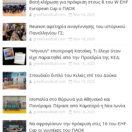
Βατή κλήρωση για πρόκριση στους 8 του W EHF
European Cup ο ΠΑΟΚ
greekhandball.com
Nov 18, 2025
Reunion αφετηρία αναγέννησης του ιστορικού
Πανελληνίου ΓΣ;
greekhandball.com
Nov 18, 2025
"Ψήνουν" επιστροφή Κατσίκη; Τι έλεγε όταν
είχε παραιτηθεί από την Προεδρία της ΚΕΔ;
greekhandball.com
Nov 16, 2025
Σπουδαίο διπλό του Κιλκίς επί του Δούκα
greekhandball.com
Nov 16, 2025
Ισοπαλία στο Βύρωνα για Αθηναϊκό και
Πανόραμα. Πέρασε από Καματερό η Νεα Ιωνία.
greekhandball.com
Nov 16, 2025
Να σφραγίσουν την πρόκριση στις 16 του EHF
Cup οι γυναίκες του ΠΑΟΚ