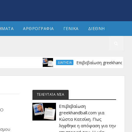
ΗΜΑΤΑ
ΑΡΘΡΟΓΡΑΦΙΑ
ΓΕΝΙΚΑ
ΔΙΕΘΝΗ
Επιβεβαίωση greekhandball.com γ
ΔΙΑΙΤΗΣΙΑ
ΤΕΛΕΥΤΑΊΑ ΝΈΑ
Επιβεβαίωση
ΤΟ
greekhandball.com για
Κώστα Κατσίκη. Πως
ληφθηκε η απόφαση για την
έσμου