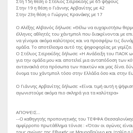
Στη 15η θέση ο Στέλιος Σεϊρεκίδης με 65 ψήφους
Στην 19 η θέση ο Γιάννης Αρβανίτης με 42
Στην 23η θέση ο Γιώργος Κρανάκης με 17
Ο Αλέξης Αλβανός δήλωσε: «Θέλω να ευχαριστήσω θερμά
έλληνες αθλητές του χάντμπολ που διακρίνονται με ε
να γίνομαι ακόμα καλύτερος και να προσφέρω τις δυνάμ
ομάδα. Το αποτέλεσμα αυτό της ψηφοφορίας με γεμίζει
Ο Στέλιος Σεϊρεκίδης δήλωσε: «Η Ανάδειξη του ΠΑΟΚ ως
για την ομάδα μου και αποτελεί μια ανταπόδοση των 
αντανακλά στα πρόσωπα των παικτών και μας δίνει δύν
όνομα του χάντμπολ τόσο στην Ελλάδα όσο και στην Ε
Ο Γιάννης Αρβανίτης δήλωσε: «Είναι τιμή αυτή η ψήφιση
αγωνιστούμε ακόμα πιο σκληρά για τα καλύτερα»
ΑΠΟΨΕΙΣ…
--Ο καθηγητής προπονητικής του ΤΕΦΦΑ Θεσσαλονίκης
αμφίρροπο πρωτάθλημα τόνισε : «Όταν οι αγώνες είναι
τους αγώνες της Εθνικής με Μαυροβούνιο και Ιταλία ο 