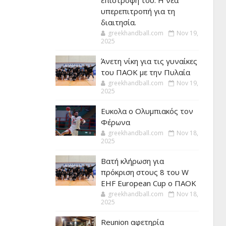
επιστροφή του. Η νέα
υπερεπιτροπή για τη
διαιτησία.
greekhandball.com
Nov 19,
2025
Άνετη νίκη για τις γυναίκες
του ΠΑΟΚ με την Πυλαία
greekhandball.com
Nov 19,
2025
Ευκολα ο Ολυμπιακός τον
Φέρωνα
greekhandball.com
Nov 18,
2025
Βατή κλήρωση για
πρόκριση στους 8 του W
EHF European Cup ο ΠΑΟΚ
greekhandball.com
Nov 18,
2025
Reunion αφετηρία