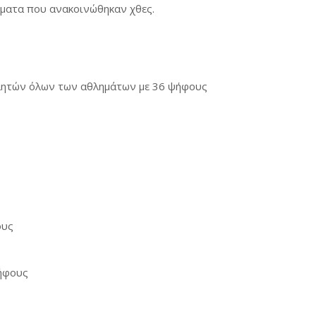
ματα που ανακοινώθηκαν χθες.
θλητών όλων των αθλημάτων με 36 ψήφους
ους
ψήφους