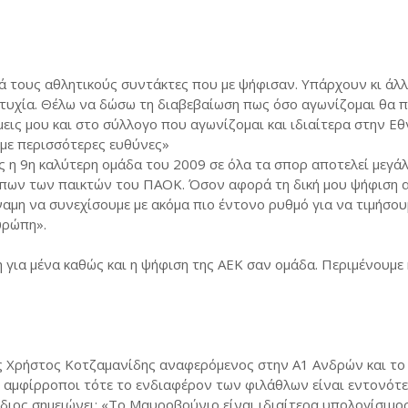
 τους αθλητικούς συντάκτες που με ψήφισαν. Υπάρχουν κι άλλ
πιτυχία. Θέλω να δώσω τη διαβεβαίωση πως όσο αγωνίζομαι θα
εις μου και στο σύλλογο που αγωνίζομαι και ιδιαίτερα στην Εθ
 με περισσότερες ευθύνες»
 η 9η καλύτερη ομάδα του 2009 σε όλα τα σπορ αποτελεί μεγάλ
κόπων των παικτών του ΠΑΟΚ. Όσον αφορά τη δική μου ψήφιση 
αμη να συνεχίσουμε με ακόμα πιο έντονο ρυθμό για να τιμήσου
υρώπη».
 για μένα καθώς και η ψήφιση της ΑΕΚ σαν ομάδα. Περιμένουμε 
 Χρήστος Κοτζαμανίδης αναφερόμενος στην Α1 Ανδρών και το
 αμφίρροποι τότε το ενδιαφέρον των φιλάθλων είναι εντονότε
ίδιος σημειώνει: «Το Μαυροβούνιο είναι ιδιαίτερα υπολογίσιμο