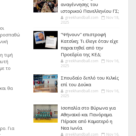
αναγέννησης του
ιστορικού Πανελληνίου ΓΣ;
greekhandball.com
Nov 18,
2025
οι
"Ψήνουν" επιστροφή
 προσπαθώ
Κατσίκη; Τι έλεγε όταν είχε
νική
παραιτηθεί από την
Προεδρία της ΚΕΔ;
η τιμή
αυτή
greekhandball.com
Nov 16,
2025
με το
Σπουδαίο διπλό του Κιλκίς
επί του Δούκα
και θα
greekhandball.com
Nov 16,
2025
Ισοπαλία στο Βύρωνα για
Αθηναϊκό και Πανόραμα.
Πέρασε από Καματερό η
Νεα Ιωνία.
ρο. Για
ς
greekhandball.com
Nov 16,