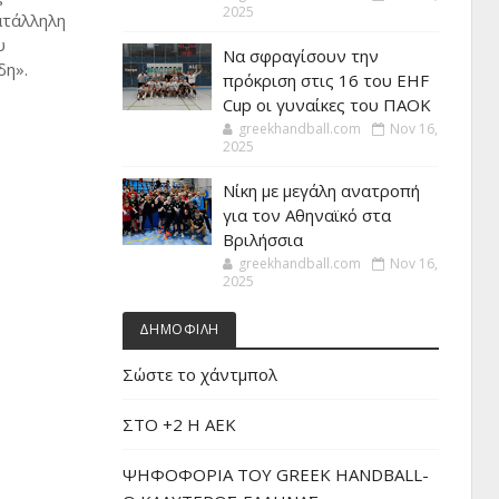
2025
ατάλληλη
υ
Να σφραγίσουν την
δη».
πρόκριση στις 16 του EHF
Cup οι γυναίκες του ΠΑΟΚ
greekhandball.com
Nov 16,
2025
Νίκη με μεγάλη ανατροπή
για τον Αθηναϊκό στα
Βριλήσσια
greekhandball.com
Nov 16,
2025
ΔΗΜΟΦΙΛΗ
Σώστε το χάντμπολ
ΣΤΟ +2 Η ΑΕΚ
ΨΗΦΟΦΟΡΙΑ ΤΟΥ GREEK HANDBALL-