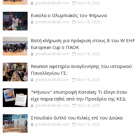
greekhandball.com
Nov 19, 2025
Ευκολα ο Ολυμπιακός τον Φέρωνα
greekhandball.com
Nov 18, 2025
Βατή κλήρωση για πρόκριση στους 8 του W EHF
European Cup ο ΠΑΟΚ
greekhandball.com
Nov 18, 2025
Reunion αφετηρία αναγέννησης του ιστορικού
Πανελληνίου ΓΣ;
greekhandball.com
Nov 18, 2025
"Ψήνουν" επιστροφή Κατσίκη; Τι έλεγε όταν
είχε παραιτηθεί από την Προεδρία της ΚΕΔ;
greekhandball.com
Nov 16, 2025
Σπουδαίο διπλό του Κιλκίς επί του Δούκα
greekhandball.com
Nov 16, 2025