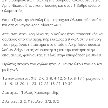
Στην βαθμολογία, η ΑΕΚ έχει 3 βαθμούς, ακολουθεί με 2 ο
Αρης Νίκαιας όπως και ο Δούκας και στον 1 βαθμό είναι ο
Ολυμπιακός.
Θα παίξουν την Μεγάλη Πέμπτη αρχικά Ολυμπιακός-Δούκας
και στη συνέχεια Αρης Νίκαιας-ΑΕΚ.
Απέναντι στον Αρη Νίκαιας, ο Δούκας ήταν προσεκτικός και
σοβαρός από την αρχή, πήρε διαφορά 9 γκολ στην εκπνοή
του ημιχρόνου ( διάστημα στο οποίο ο Αρης έκανε σωρεία
λαθών δείχνοντας νευρικότητα ) και την κράτησε στην
επανάληψη, φθάνοντας εντέλει στην επικράτηση με 30-19.
Πρώτος σκόρερ του αγώνα ήταν ο Παναγιώτου του Δούκα
με 8 γκολ.
Τα πεντάλεπτα : 0-3, 2-6, 3-8, 4-12, 5-15, 8-17 ( ημίχρονο ),
11-19, 13-20, 14-23, 17-25, 18-27, 19-30.
Διαιτητές : Τόλιος-Χαραλαμπίδης.
Δίλεπτες : 2-2, Πέναλτυ : 3/2, 3/2.