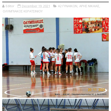
Editor
December 19, 2021
Α2 ΓΥΝΑΙΚΩΝ
,
ΑΡΗΣ ΝΙΚΑΙΑΣ
,
ΟΛΥΜΠΙΑΚΟΣ ΚΕΡΑΤΣΙΝΙΟΥ