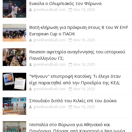
Ευκολα ο Ολυμπιακός τον Φέρωνα
greekhandball.com
Nov 18, 2025
Βατή κλήρωση για πρόκριση στους 8 του W EHF
European Cup ο ΠΑΟΚ
greekhandball.com
Nov 18, 2025
Reunion αφετηρία αναγέννησης του ιστορικού
Πανελληνίου ΓΣ;
greekhandball.com
Nov 18, 2025
"Ψήνουν" επιστροφή Κατσίκη; Τι έλεγε όταν
είχε παραιτηθεί από την Προεδρία της ΚΕΔ;
greekhandball.com
Nov 16, 2025
Σπουδαίο διπλό του Κιλκίς επί του Δούκα
greekhandball.com
Nov 16, 2025
Ισοπαλία στο Βύρωνα για Αθηναϊκό και
Πανόραμα. Πέρασε από Καματερό η Νεα Ιωνία.