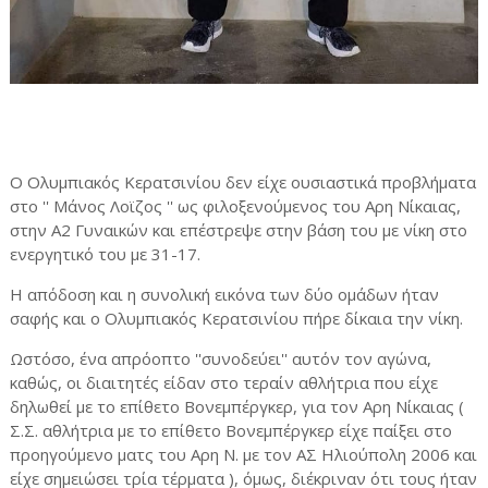
Ο Ολυμπιακός Κερατσινίου δεν είχε ουσιαστικά προβλήματα
στο '' Μάνος Λοϊζος '' ως φιλοξενούμενος του Αρη Νίκαιας,
στην Α2 Γυναικών και επέστρεψε στην βάση του με νίκη στο
ενεργητικό του με 31-17.
Η απόδοση και η συνολική εικόνα των δύο ομάδων ήταν
σαφής και ο Ολυμπιακός Κερατσινίου πήρε δίκαια την νίκη.
Ωστόσο, ένα απρόοπτο ''συνοδεύει'' αυτόν τον αγώνα,
καθώς, οι διαιτητές είδαν στο τεραίν αθλήτρια που είχε
δηλωθεί με το επίθετο Βονεμπέργκερ, για τον Αρη Νίκαιας (
Σ.Σ. αθλήτρια με το επίθετο Βονεμπέργκερ είχε παίξει στο
προηγούμενο ματς του Αρη Ν. με τον ΑΣ Ηλιούπολη 2006 και
είχε σημειώσει τρία τέρματα ), όμως, διέκριναν ότι τους ήταν