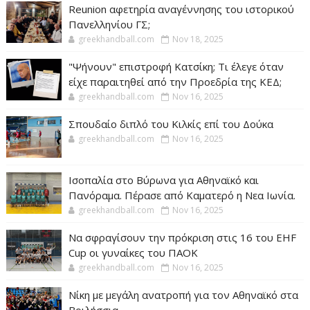
Reunion αφετηρία αναγέννησης του ιστορικού
Πανελληνίου ΓΣ;
greekhandball.com
Nov 18, 2025
"Ψήνουν" επιστροφή Κατσίκη; Τι έλεγε όταν
είχε παραιτηθεί από την Προεδρία της ΚΕΔ;
greekhandball.com
Nov 16, 2025
Σπουδαίο διπλό του Κιλκίς επί του Δούκα
greekhandball.com
Nov 16, 2025
Ισοπαλία στο Βύρωνα για Αθηναϊκό και
Πανόραμα. Πέρασε από Καματερό η Νεα Ιωνία.
greekhandball.com
Nov 16, 2025
Να σφραγίσουν την πρόκριση στις 16 του EHF
Cup οι γυναίκες του ΠΑΟΚ
greekhandball.com
Nov 16, 2025
Νίκη με μεγάλη ανατροπή για τον Αθηναϊκό στα