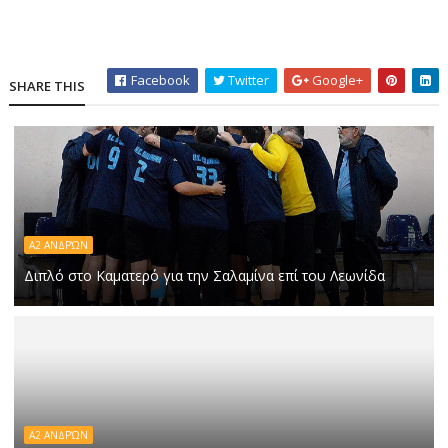
Facebook
Twitter
Google+
SHARE THIS
Α2 ΑΝΔΡΏΝ
Διπλό στο Καματερό για την Σαλαμίνα επί του Λεωνίδα
Α2 ΑΝΔΡΏΝ