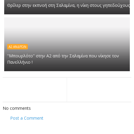
Θρίλερ στην εκπνοή στη Σαλαμίνα, η νίκη στους γηπεδούχους
Α2 ΑΝΔΡΏΝ
''Μπουρλότο'' στην Α2 από την Σαλαμίνα που νίκησε τον
Πανελλήνιο !
No comments
Post a Comment