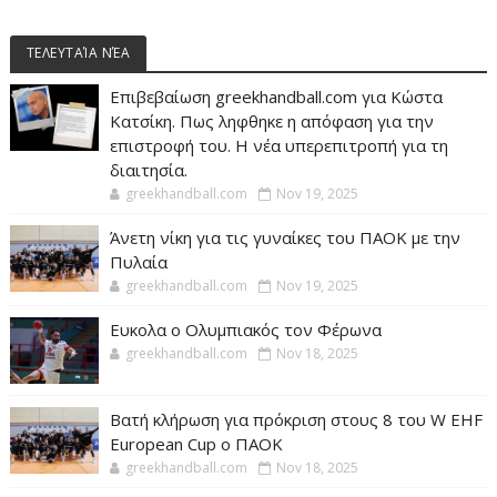
ΤΕΛΕΥΤΑΊΑ ΝΈΑ
Επιβεβαίωση greekhandball.com για Κώστα
Κατσίκη. Πως ληφθηκε η απόφαση για την
επιστροφή του. Η νέα υπερεπιτροπή για τη
διαιτησία.
greekhandball.com
Nov 19, 2025
Άνετη νίκη για τις γυναίκες του ΠΑΟΚ με την
Πυλαία
greekhandball.com
Nov 19, 2025
Ευκολα ο Ολυμπιακός τον Φέρωνα
greekhandball.com
Nov 18, 2025
Βατή κλήρωση για πρόκριση στους 8 του W EHF
European Cup ο ΠΑΟΚ
greekhandball.com
Nov 18, 2025