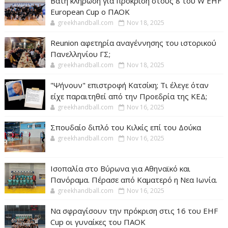
Βατή κλήρωση για πρόκριση στους 8 του W EHF
European Cup ο ΠΑΟΚ
greekhandball.com
Nov 18, 2025
Reunion αφετηρία αναγέννησης του ιστορικού
Πανελληνίου ΓΣ;
greekhandball.com
Nov 18, 2025
"Ψήνουν" επιστροφή Κατσίκη; Τι έλεγε όταν
είχε παραιτηθεί από την Προεδρία της ΚΕΔ;
greekhandball.com
Nov 16, 2025
Σπουδαίο διπλό του Κιλκίς επί του Δούκα
greekhandball.com
Nov 16, 2025
Ισοπαλία στο Βύρωνα για Αθηναϊκό και
Πανόραμα. Πέρασε από Καματερό η Νεα Ιωνία.
greekhandball.com
Nov 16, 2025
Να σφραγίσουν την πρόκριση στις 16 του EHF
Cup οι γυναίκες του ΠΑΟΚ