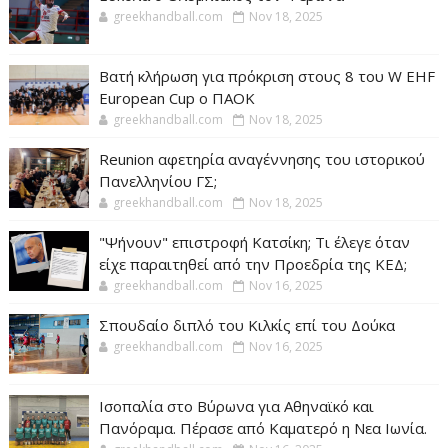
greekhandball.com
Nov 18, 2025
Βατή κλήρωση για πρόκριση στους 8 του W EHF
European Cup ο ΠΑΟΚ
greekhandball.com
Nov 18, 2025
Reunion αφετηρία αναγέννησης του ιστορικού
Πανελληνίου ΓΣ;
greekhandball.com
Nov 18, 2025
"Ψήνουν" επιστροφή Κατσίκη; Τι έλεγε όταν
είχε παραιτηθεί από την Προεδρία της ΚΕΔ;
greekhandball.com
Nov 16, 2025
Σπουδαίο διπλό του Κιλκίς επί του Δούκα
greekhandball.com
Nov 16, 2025
Ισοπαλία στο Βύρωνα για Αθηναϊκό και
Πανόραμα. Πέρασε από Καματερό η Νεα Ιωνία.