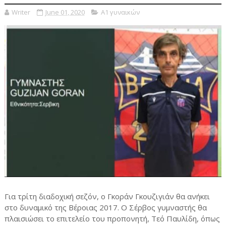
Writer
June 01, 2020
Α1 γυναικών
Για τρίτη διαδοχική σεζόν, ο Γκοράν Γκουζιγιάν θα ανήκει
στο δυναμικό της Βέροιας 2017. Ο Σέρβος γυμναστής θα
πλαισιώσει το επιτελείο του προπονητή, Τεό Παυλίδη, όπως