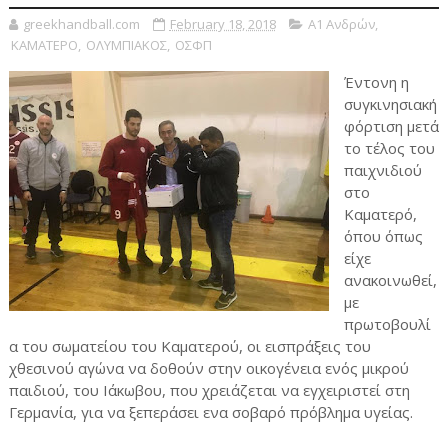
greekhandball.com
February 18, 2018
Α1 Ανδρών
,
ΚΑΜΑΤΕΡΟ
,
ΟΛΥΜΠΙΑΚΟΣ
,
ΟΣΦΠ
Έντονη η
συγκινησιακή
φόρτιση μετά
το τέλος του
παιχνιδιού
στο
Καματερό,
όπου όπως
είχε
ανακοινωθεί,
με
πρωτοβουλί
α του σωματείου του Καματερού, οι εισπράξεις του
χθεσινού αγώνα να δοθούν στην οικογένεια ενός μικρού
παιδιού, του Ιάκωβου, που χρειάζεται να εγχειριστεί στη
Γερμανία, για να ξεπεράσει ενα σοβαρό πρόβλημα υγείας.