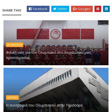
Facebook
Twitter
Google+
SHARE THIS
Α1 ΑΝΔΡΏΝ
Φιλική νίκη για τον Ολυμπιακό στο πειραιώτικο ματς
προετοιμασίας
ΔΙΕΘΝΗ
Η συντροφιά του Ολυμπιακού στην Τιμισοάρα