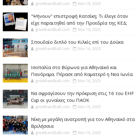
greekhandball.com
Nov 18, 2025
"Ψήνουν" επιστροφή Κατσίκη; Τι έλεγε όταν
είχε παραιτηθεί από την Προεδρία της ΚΕΔ;
greekhandball.com
Nov 16, 2025
Σπουδαίο διπλό του Κιλκίς επί του Δούκα
greekhandball.com
Nov 16, 2025
Ισοπαλία στο Βύρωνα για Αθηναϊκό και
Πανόραμα. Πέρασε από Καματερό η Νεα Ιωνία.
greekhandball.com
Nov 16, 2025
Να σφραγίσουν την πρόκριση στις 16 του EHF
Cup οι γυναίκες του ΠΑΟΚ
greekhandball.com
Nov 16, 2025
Νίκη με μεγάλη ανατροπή για τον Αθηναϊκό στα
Βριλήσσια
greekhandball.com
Nov 16, 2025