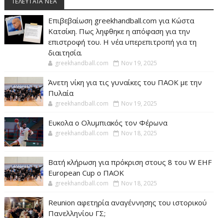
ΤΕΛΕΥΤΑΊΑ ΝΈΑ
Επιβεβαίωση greekhandball.com για Κώστα
Κατσίκη. Πως ληφθηκε η απόφαση για την
επιστροφή του. Η νέα υπερεπιτροπή για τη
διαιτησία.
greekhandball.com
Nov 19, 2025
Άνετη νίκη για τις γυναίκες του ΠΑΟΚ με την
Πυλαία
greekhandball.com
Nov 19, 2025
Ευκολα ο Ολυμπιακός τον Φέρωνα
greekhandball.com
Nov 18, 2025
Βατή κλήρωση για πρόκριση στους 8 του W EHF
European Cup ο ΠΑΟΚ
greekhandball.com
Nov 18, 2025
Reunion αφετηρία αναγέννησης του ιστορικού
Πανελληνίου ΓΣ;