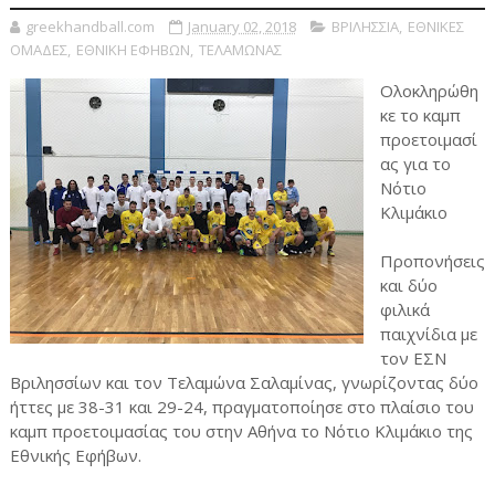
greekhandball.com
January 02, 2018
ΒΡΙΛΗΣΣΙΑ
,
ΕΘΝΙΚΕΣ
ΟΜΑΔΕΣ
,
ΕΘΝΙΚΗ ΕΦΗΒΩΝ
,
ΤΕΛΑΜΩΝΑΣ
Ολοκληρώθη
κε το καμπ
προετοιμασί
ας για το
Νότιο
Κλιμάκιο
Προπονήσεις
και δύο
φιλικά
παιχνίδια με
τον ΕΣΝ
Βριλησσίων και τον Τελαμώνα Σαλαμίνας, γνωρίζοντας δύο
ήττες με 38-31 και 29-24, πραγματοποίησε στο πλαίσιο του
καμπ προετοιμασίας του στην Αθήνα το Νότιο Κλιμάκιο της
Εθνικής Εφήβων.