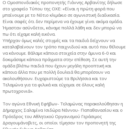
Ο Ομοσπονδιακός προπονητής Γιάννης Αρβανίτης δήλωσε
στο γραφείο Τύπου της ΟΧΕ: «Είναι η πρώτη φορά που
μπαίνουμε με το Νότιο κλιμάκιο σε αγωνιστική διαδικασία.
Είναι σαφές ότι δεν περίμενα να έχουμε γίνει ακόμα ομάδα.
Ήμασταν ασύνδετοι, κάναμε πολλά λάθη και δεν μπορώ να
πω ότι είχαμε καλή εικόνα.
Υπήρχαν όμως καλές στιγμές και τα παιδιά δείχνουν να
καταλαβαίνουν τον τρόπο παιχνιδιού και αυτό που θέλουμε
να κάνουμε. Βάλαμε κάποια στοιχεία στην άμυνα 6-0 και
δοκιμάσαμε κάποια πράγματα στην επίθεση. Σε αυτή την
ομάδα βλέπω παιδιά που έχουν μεγάλη προοπτική και
κάποια άλλα που με πολλή δουλειά θα μπορέσουν να
ακολουθήσουν. Ευχαριστούμε τα Βριλήσσια και τον
Τελαμώνα για τα φιλικά και εύχομαι σε όλους καλή
πρωτοχρονιά».
Τον αγώνα Εθνική Εφήβων- Τελαμώνας παρακολούθησαν η
Δήμαρχος Σαλαμίνα Ισιδώρα Νάννου- Παπαθανασίου και ο
Πρόεδρος του Αθλητικού Οργανισμού Γεράσιμος
Δραγουμάνοβιτς, οι οποίοι τίμησαν τον προπονητή της