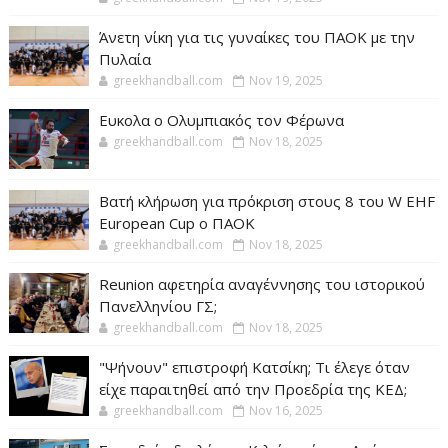
Άνετη νίκη για τις γυναίκες του ΠΑΟΚ με την
Πυλαία
greekhandball.com
Nov 19, 2025
Ευκολα ο Ολυμπιακός τον Φέρωνα
greekhandball.com
Nov 18, 2025
Βατή κλήρωση για πρόκριση στους 8 του W EHF
European Cup ο ΠΑΟΚ
greekhandball.com
Nov 18, 2025
Reunion αφετηρία αναγέννησης του ιστορικού
Πανελληνίου ΓΣ;
greekhandball.com
Nov 18, 2025
"Ψήνουν" επιστροφή Κατσίκη; Τι έλεγε όταν
είχε παραιτηθεί από την Προεδρία της ΚΕΔ;
greekhandball.com
Nov 16, 2025