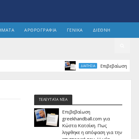
ΗΜΑΤΑ
ΑΡΘΡΟΓΡΑΦΙΑ
ΓΕΝΙΚΑ
ΔΙΕΘΝΗ
Επιβεβαίωση greekhandba
ΔΙΑΙΤΗΣΙΑ
ΤΕΛΕΥΤΑΊΑ ΝΈΑ
Επιβεβαίωση
greekhandball.com για
Κώστα Κατσίκη. Πως
ληφθηκε η απόφαση για την