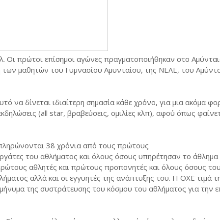
πολ. Οι πρώτοι επίσημοι αγώνες πραγματοποιήθηκαν στο Αμύντα
 των μαθητών του Γυμνασίου Αμυνταίου, της ΝΕΛΕ, του Αμύντ
υτό να δίνεται ιδιαίτερη σημασία κάθε χρόνο, για μια ακόμα φο
ηλώσεις (all star, βραβεύσεις, ομιλίες κλπ), αφού όπως φαίνε
πληρώνονται 38 χρόνια από τους πρώτους
ργάτες του αθλήματος και όλους όσους υπηρέτησαν το άθλημα
 πρώτους αθλητές και πρώτους προπονητές και όλους όσους το
θλήματος αλλά και οι εγγυητές της ανάπτυξης του. Η ΟΧΕ τιμά τ
 μήνυμα της συστράτευσης του κόσμου του αθλήματος για την ε