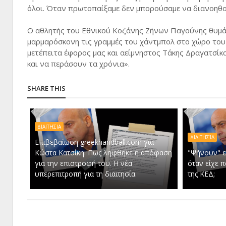
όλοι. Όταν πρωτοπαίξαμε δεν μπορούσαμε να διανοηθούμ
Ο αθλητής του Εθνικού Κοζάνης Ζήνων Παγούνης θυμάτ
μαρμαρόσκονη τις γραμμές του χάντμπολ στο χώρο του 
μετέπειτα έφορος μας και αείμνηστος Τάκης Δραγατσίκα
και να περάσουν τα χρόνια».
SHARE THIS
ΔΙΑΙΤΗΣΙΑ
ΔΙΑΙΤΗΣΊΑ
Επιβεβαίωση greekhandball.com για
Κώστα Κατσίκη. Πως ληφθηκε η απόφαση
"Ψήνουν" ε
για την επιστροφή του. Η νέα
όταν είχε 
υπερεπιτροπή για τη διαιτησία.
της ΚΕΔ;