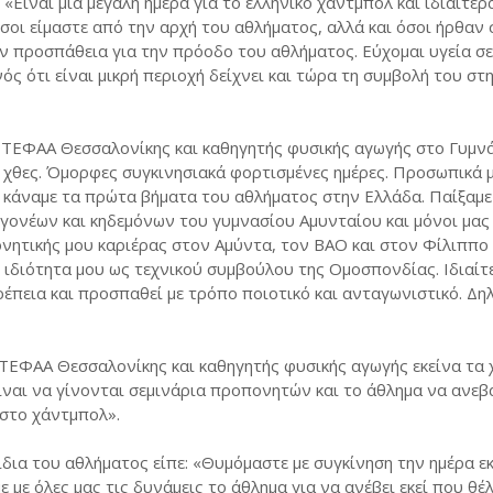
Είναι μια μεγάλη ημέρα για το ελληνικό χάντμπολ και ιδιαίτερα
σοι είμαστε από την αρχή του αθλήματος, αλλά και όσοι ήρθαν 
ν προσπάθεια για την πρόοδο του αθλήματος. Εύχομαι υγεία σ
ς ότι είναι μικρή περιοχή δείχνει και τώρα τη συμβολή του στη
 ΤΕΦΑΑ Θεσσαλονίκης και καθηγητής φυσικής αγωγής στο Γυμν
 χθες. Όμορφες συγκινησιακά φορτισμένες ημέρες. Προσωπικά μ
η κάναμε τα πρώτα βήματα του αθλήματος στην Ελλάδα. Παίξαμε
 γονέων και κηδεμόνων του γυμνασίου Αμυνταίου και μόνοι μας
νητικής μου καριέρας στον Αμύντα, τον ΒΑΟ και στον Φίλιππο 
 ιδιότητα μου ως τεχνικού συμβούλου της Ομοσπονδίας. Ιδιαίτ
ρέπεια και προσπαθεί με τρόπο ποιοτικό και ανταγωνιστικό. Δη
ΕΦΑΑ Θεσσαλονίκης και καθηγητής φυσικής αγωγής εκείνα τα 
ίναι να γίνονται σεμινάρια προπονητών και το άθλημα να ανεβ
 στο χάντμπολ».
ια του αθλήματος είπε: «Θυμόμαστε με συγκίνηση την ημέρα εκ
με όλες μας τις δυνάμεις το άθλημα για να ανέβει εκεί που θέ