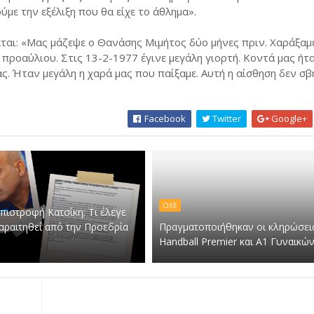
ε την εξέλιξη που θα είχε το άθλημα».
αι: «Μας μάζεψε ο Θανάσης Μιμήτος δύο μήνες πριν. Χαράξαμε
προαύλιου. Στις 13-2-1977 έγινε μεγάλη γιορτή. Κοντά μας ήτ
ς. Ήταν μεγάλη η χαρά μας που παίξαμε. Αυτή η αίσθηση δεν σβ
Facebook
Twitter
Google+
ΟΧΕ
πιστροφή Κατσίκη; Τι έλεγε
παραιτηθεί από την Προεδρία
Πραγματοποιήθηκαν οι κληρώσει
Handball Premier και Α1 Γυναικώ