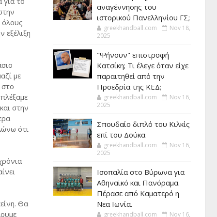
 για το
αναγέννησης του
στην
ιστορικού Πανελληνίου ΓΣ;
ε όλους
greekhandball.com
Nov 18,
ν εξέλιξη
2025
"Ψήνουν" επιστροφή
άσιο
Κατσίκη; Τι έλεγε όταν είχε
αζί με
παραιτηθεί από την
 στο
Προεδρία της ΚΕΔ;
 πλέξαμε
greekhandball.com
Nov 16,
2025
και στην
ερα
Σπουδαίο διπλό του Κιλκίς
λώνω ότι
επί του Δούκα
greekhandball.com
Nov 16,
2025
χρόνια
αίνει
Ισοπαλία στο Βύρωνα για
Αθηναϊκό και Πανόραμα.
Πέρασε από Καματερό η
είνη. Θα
Νεα Ιωνία.
λουμε
greekhandball.com
Nov 16,