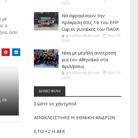
2025
Να σφραγίσουν την
 με
πρόκριση στις 16 του EHF
αν ο
Cup οι γυναίκες του ΠΑΟΚ
ήνει όσο
greekhandball.com
Nov 16,
2025
Νίκη με μεγάλη ανατροπή
για τον Αθηναϊκό στα
Βριλήσσια
greekhandball.com
Nov 16,
2025
ΔΗΜΟΦΙΛΗ
ς σε
Σώστε το χάντμπολ
ν
ΑΠΟΚΛΕΙΣΤΗΚΕ Η ΕΘΝΙΚΗ ΑΝΔΡΩΝ
ΣΤΟ +2 Η ΑΕΚ