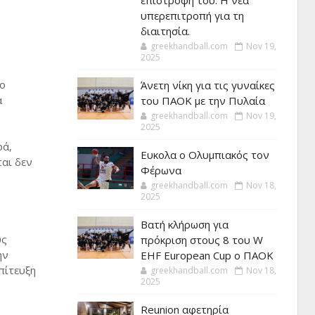
επιστροφή του. Η νέα
υπερεπιτροπή για τη
διαιτησία.
greekhandball.com
Nov 19,
2025
ιο
Άνετη νίκη για τις γυναίκες
α
του ΠΑΟΚ με την Πυλαία
greekhandball.com
Nov 19,
2025
ρά,
Ευκολα ο Ολυμπιακός τον
ται δεν
Φέρωνα
greekhandball.com
Nov 18,
2025
Βατή κλήρωση για
υς
πρόκριση στους 8 του W
ην
EHF European Cup ο ΠΑΟΚ
πίτευξη
greekhandball.com
Nov 18,
2025
Reunion αφετηρία