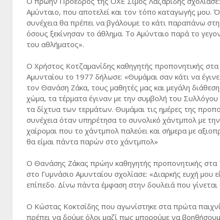
Ο πρώην Πρόεδρος της ΟΧΕ Σίμος Λαζαρίδης σχολίασε: «
Αμύνταιο, που αποτελεί και τον τόπο καταγωγής μου. Ό
συνέχεια θα πρέπει να βγάλουμε το κάτι παραπάνω στη
όσους ξεκίνησαν το άθλημα. Το Αμύνταιο παρά το γεγονό
του αθλήματος».
Ο Χρήστος Κοτζαμανίδης καθηγητής προπονητικής στα
Αμυνταίου το 1977 δήλωσε: «Θυμάμαι σαν κάτι να έγινε
τον Θανάση Ζάκα, τους μαθητές μας και μεγάλη διάθεσ
χώμα, τα τέρματα έγιναν με την συμβολή του Συλλόγου
τα δίχτυα των τερμάτων. Θυμάμαι τις ημέρες της προπο
συνέχεια όταν υπηρέτησα το συνολικό χάντμπολ με την
χαίρομαι που το χάντμπολ παλεύει και σήμερα με αξιοπ
θα είμαι πάντα παρών στο χάντμπολ»
Ο Θανάσης Ζάκας πρώην καθηγητής προπονητικής στα Τ
στο Γυμνάσιο Αμυνταίου σχολίασε: «Διαρκής ευχή μου ε
επίπεδο. Δίνω πάντα έμφαση στην δουλειά που γίνεται
Ο Κώστας Κοκτσίδης που αγωνίστηκε στα πρώτα παιχνίδ
πρέπει να δούμε όλοι μαζί πως μπορούμε να βοηθήσουμε 