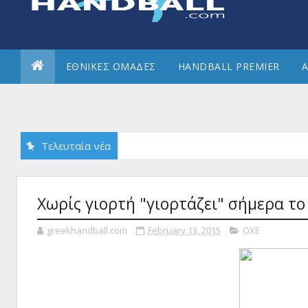
ΕΘΝΙΚΕΣ ΟΜΑΔΕΣ
HANDBALL PREMIER
Α
Τελευταία νέα
Χωρίς γιορτή "γιορτάζει" σήμερα το
greekhandball.com
February 13, 2015
ΟΧΕ