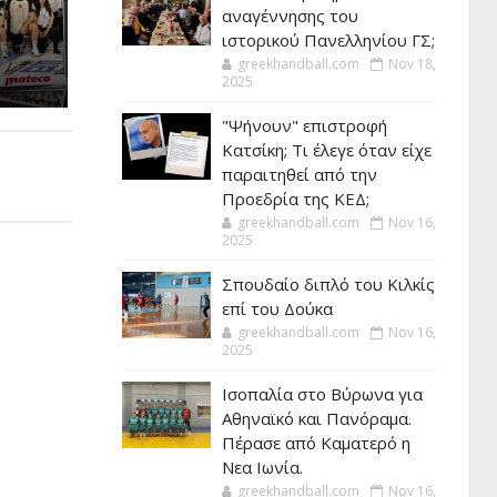
αναγέννησης του
ιστορικού Πανελληνίου ΓΣ;
greekhandball.com
Nov 18,
2025
"Ψήνουν" επιστροφή
Κατσίκη; Τι έλεγε όταν είχε
παραιτηθεί από την
Προεδρία της ΚΕΔ;
greekhandball.com
Nov 16,
2025
Σπουδαίο διπλό του Κιλκίς
επί του Δούκα
greekhandball.com
Nov 16,
2025
Ισοπαλία στο Βύρωνα για
Αθηναϊκό και Πανόραμα.
Πέρασε από Καματερό η
Νεα Ιωνία.
greekhandball.com
Nov 16,