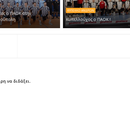
ΚΥΠΕΛΛΟ ΑΝΔΡΩΝ
τας ο ΠΑΟΚ στην
νούπολη
Κυπελλούχος ο ΠΑΟΚ !
ρη να διδάξει.