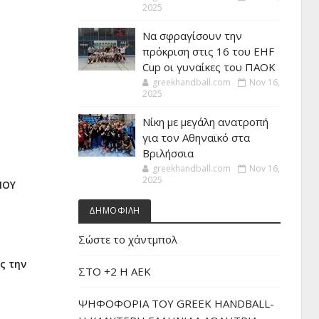
2025
Να σφραγίσουν την
πρόκριση στις 16 του EHF
Cup οι γυναίκες του ΠΑΟΚ
greekhandball.com
Nov 16,
2025
Νίκη με μεγάλη ανατροπή
για τον Αθηναϊκό στα
Βριλήσσια
greekhandball.com
Nov 16,
2025
ΠΟΥ
ΔΗΜΟΦΙΛΗ
Σώστε το χάντμπολ
ς την
ΣΤΟ +2 Η ΑΕΚ
ΨΗΦΟΦΟΡΙΑ ΤΟΥ GREEK HANDBALL-