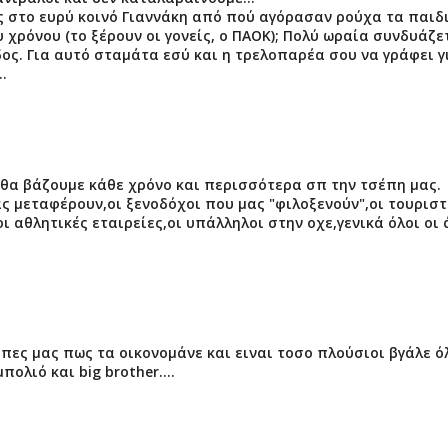
ς στο ευρύ κοινό Γιαννάκη από πού αγόρασαν ρούχα τα παιδ
 χρόνου (το ξέρουν οι γονείς, ο ΠΑΟΚ); Πολύ ωραία συνδυάζε
ος. Για αυτό σταμάτα εσύ και η τρελοπαρέα σου να γράφει γ
.
,θα βάζουμε κάθε χρόνο και περισσότερα σπ την τσέπη μας.
ς μεταφέρουν,οι ξενοδόχοι που μας "φιλοξενούν",οι τουριστ
 αθλητικές εταιρείες,οι υπάλληλοι στην οχε,γενικά όλοι οι 
 πες μας πως τα οικονομάνε και ειναι τοσο πλούσιοι βγάλε ό
ολιό και big brother....