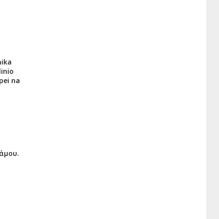
nika
linio
pei na
άμου.