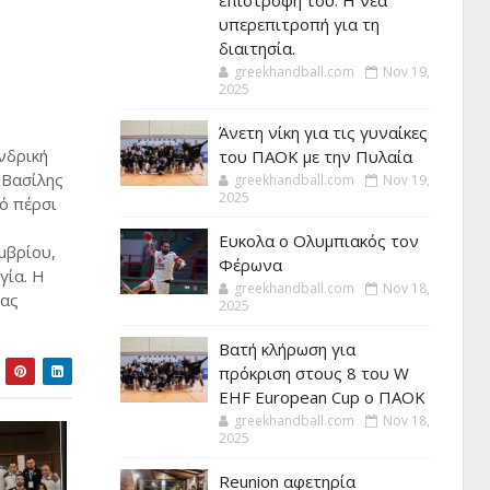
επιστροφή του. Η νέα
υπερεπιτροπή για τη
διαιτησία.
greekhandball.com
Nov 19,
2025
Άνετη νίκη για τις γυναίκες
νδρική
του ΠΑΟΚ με την Πυλαία
 Βασίλης
greekhandball.com
Nov 19,
2025
ό πέρσι
Ευκολα ο Ολυμπιακός τον
μβρίου,
Φέρωνα
γία. Η
greekhandball.com
Nov 18,
ιας
2025
Βατή κλήρωση για
πρόκριση στους 8 του W
EHF European Cup ο ΠΑΟΚ
greekhandball.com
Nov 18,
2025
Reunion αφετηρία