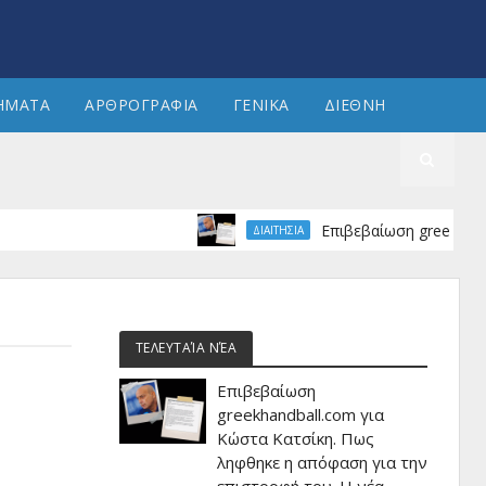
ΗΜΑΤΑ
ΑΡΘΡΟΓΡΑΦΙΑ
ΓΕΝΙΚΑ
ΔΙΕΘΝΗ
Επιβεβαίωση greekhandball.co
ΔΙΑΙΤΗΣΙΑ
ΤΕΛΕΥΤΑΊΑ ΝΈΑ
Επιβεβαίωση
greekhandball.com για
Κώστα Κατσίκη. Πως
ληφθηκε η απόφαση για την