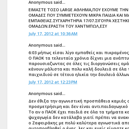
Anonymous said...
ΕΙΜΑΣΤΕ ΤΟΣΟ LARGE ΑΘΛΗΜΑ,ΠΟΥ ΕΧΟΥΜΕ ΤΗΝ 
ΟΜΑΔΕΣ ΠΟΥ ΣΥΜΜΕΤΕΧΟΥΝ ΜΙΚΡΑ ΠΑΙΔΙΑ ΚΑΙ Μ
ΕΜΠΑΘΕΙΑΣ.ΣΥΓΧΑΡΗΤΗΡΙΑ 17/07.ΣΙΓΟΥΡΑ ΧΕΣΤΗΚ
ΟΜΑΔΩΝ.ΕΡΑΣΤΗ ΤΟΥ ΧΑΝΤΜΠΩΛ,ΕΣΥ
July 17, 2012 at 10:36 AM
Anonymous said...
6:03 μήπως είσαι λίγο εμπαθείς και πικραμένος
Ο ΠΑΟΚ τα τελευταία χρόνια δίχνει μια ανάπτυ
παρουσιαζωντας σε όλες τις διοργανώσεις ομά
κάνουν μάλιστα και πολυ καλή δουλειά σε όλα 
παιχνιδιού σε τέτοια ηλικία την δουλειά άλλων
July 17, 2012 at 12:23 PM
Anonymous said...
Δεν έθιξα την αγωνιστική προσπάθεια καμιάς 
προσμετρήσιμη και δεν είναι αντιπαιδαγωγικό
Το αν ο ΠΑΟΚ έχει παιδιά σε όλα τα τμήματα κα
ψυχαγωγία δεν κατάλαβα γιατί πρέπει να ανακο
ο Ζαφειράκης με πολύ καλύτερα αγνωστικά απο
αυτοπροβληθεί ο ένας, λες και εμείς είμαστε 