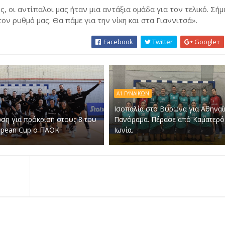
, οι αντίπαλοι μας ήταν μια αντάξια ομάδα για τον τελικό. Σήμ
ν ρυθμό μας. Θα πάμε για την νίκη και στα Γιαννιτσά».
Facebook
Twitter
Google+
Α1 ΓΥΝΑΙΚΏΝ
Ισοπαλία στο Βύρωνα για Αθηναϊ
ση για πρόκριση στους 8 του
Πανόραμα. Πέρασε από Καματερό
opean Cup ο ΠΑΟΚ
Ιωνία.