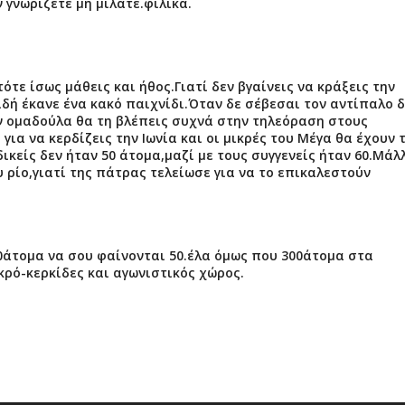
 γνωριζετε μη μιλατε.φιλικα.
τότε ίσως μάθεις και ήθος.Γιατί δεν βγαίνεις να κράξεις την
ή έκανε ένα κακό παιχνίδι.Όταν δε σέβεσαι τον αντίπαλο δ
ν ομαδούλα θα τη βλέπεις συχνά στην τηλεόραση στους
 για να κερδίζεις την Ιωνία και οι μικρές του Μέγα θα έχουν 
ικείς δεν ήταν 50 άτομα,μαζί με τους συγγενείς ήταν 60.Μάλ
 ρίο,γιατί της πάτρας τελείωσε για να το επικαλεστούν
00άτομα να σου φαίνονται 50.έλα όμως που 300άτομα στα
κρό-κερκίδες και αγωνιστικός χώρος.