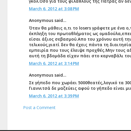
γκολ.Οσο για τους φιλαθλους της Πατρας αν δεν
March 6, 2012 at 3:08 PM
Anonymous said...
Όταν θα μάθεις ο,τι το losers γράφετε με ένα o,
έκπληξη του πρωταθλήματος ως ομαδούλα,επειδ
είσαι άξιος σεβασμού.Απο του χρόνου αυτή τη
τελικούς,γιατί δεν θα έχεις πάντα τη διαιτησία
εμπειρία που τους έλειψε προχθές.Μην τους αδ
αυτή τη βδομάδα είχαν πάει στο καρναβάλι του
March 6, 2012 at 3:14 PM
Anonymous said...
Σε γήπεδο που χωράει 5000θεατές,λογικό τα 3
Γιαννιτσά δε μαζεύεις αφού το γήπεδο είναι μι
March 6, 2012 at 3:39 PM
Post a Comment