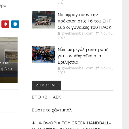
2025
ερα
Να σφραγίσουν την
πρόκριση στις 16 του EHF
Cup οι γυναίκες του ΠΑΟΚ
greekhandball.com
Nov 16,
2025
Νίκη με μεγάλη ανατροπή
για τον Αθηναϊκό στα
Βριλήσσια
κό και
 η Νεα
greekhandball.com
Nov 16,
2025
ΔΗΜΟΦΙΛΗ
ΣΤΟ +2 Η ΑΕΚ
Σώστε το χάντμπολ
ΨΗΦΟΦΟΡΙΑ ΤΟΥ GREEK HANDBALL-