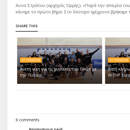
Άννα Στράτου (αρχηγός Ορμής): «Παρά την απειρία τους
κάναμε το πρώτο βήμα. Στο δεύτερο ημίχρονο βρήκαμε το
SHARE THIS
Α1 ΓΥΝΑΙΚΏΝ
Α1 ΓΥΝΑΙΚΏΝ
Άνετη νίκη για τις γυναίκες του ΠΑΟΚ με
Βατή κλήρω
την Πυλαία
W EHF Eur
6 comments
Anonymous said...