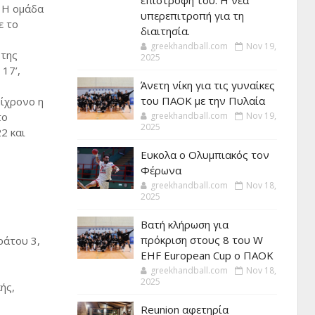
επιστροφή του. Η νέα
. Η ομάδα
υπερεπιτροπή για τη
ε το
διαιτησία.
greekhandball.com
Nov 19,
 της
2025
17’,
Άνετη νίκη για τις γυναίκες
του ΠΑΟΚ με την Πυλαία
μίχρονο η
το
greekhandball.com
Nov 19,
2025
2 και
Ευκολα ο Ολυμπιακός τον
Φέρωνα
greekhandball.com
Nov 18,
2025
Βατή κλήρωση για
πρόκριση στους 8 του W
ράτου 3,
EHF European Cup ο ΠΑΟΚ
greekhandball.com
Nov 18,
2025
ής,
Reunion αφετηρία