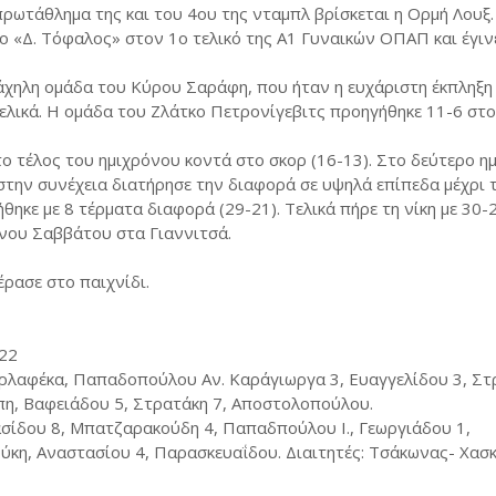
ρωτάθλημα της και του 4ου της νταμπλ βρίσκεται η Ορμή Λουξ
 «Δ. Τόφαλος» στον 1ο τελικό της Α1 Γυναικών ΟΠΑΠ και έγιν
άχηλη ομάδα του Κύρου Σαράφη, που ήταν η ευχάριστη έκπληξη
ελικά. Η ομάδα του Ζλάτκο Πετρονίγεβιτς προηγήθηκε 11-6 στο 
το τέλος του ημιχρόνου κοντά στο σκορ (16-13). Στο δεύτερο η
στην συνέχεια διατήρησε την διαφορά σε υψηλά επίπεδα μέχρι 
ηκε με 8 τέρματα διαφορά (29-21). Τελικά πήρε τη νίκη με 30-2
ενου Σαββάτου στα Γιαννιτσά.
έρασε στο παιχνίδι.
-22
ρλαφέκα, Παπαδοπούλου Αν. Καράγιωργα 3, Ευαγγελίδου 3, Στ
πη, Βαφειάδου 5, Στρατάκη 7, Αποστολοπούλου.
ίδου 8, Μπατζαρακούδη 4, Παπαδπούλου Ι., Γεωργιάδου 1,
ύκη, Αναστασίου 4, Παρασκευαΐδου. Διαιτητές: Τσάκωνας- Χασκ