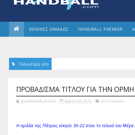
ΕΘΝΙΚΕΣ ΟΜΑΔΕΣ
HANDBALL PREMIER
Α
Τελευταία νέα
ΠΡΟΒΑΔΙΣΜΑ ΤΙΤΛΟΥ ΓΙΑ ΤΗΝ ΟΡΜΗ
greekhandball.com
March 04, 2012
Α1 γυναικών
Η ομάδα της Πάτρας νίκησε 30-22 στον 1ο τελικό τον Μέγα