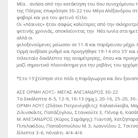
Μία… ανάσα από την κατάκτηση του 6ου συνεχόμενου π
της Πάτρας επικράτησε 30-22 του Μέγα Αλέξανδρου στο
φαβορί και για τον φετινό τίτλο.
Οι «Λέαινες» ήταν σαφώς καλύτερες από την σκληροτρ
φετινής χρονιάς, αποκλείοντας την Νέα Ιωνία στα ημιτ
αλλά οι
φιλοξενούμενες μείωσαν σε 11-8 και παρέμειναν μέχρι 
Ορμή ανέβασε ρυθμό και προηγήθηκε 19-14 στο 35’ και 
τελευταίο δεκάλεπτο της αναμέτρησης, όπου και προηγήθ
μαζί σημαντικό πλεονέκτημα για την ρεβάνς του ερχόμ
*Στο 15’΄χτύπησε στο πόδι η Καράγιωργα και δεν ξαναπ
ΑΣΕ ΟΡΜΗ ΛΟΥΞ- ΜΕΓΑΣ ΑΛΕΞΑΝΔΡΟΣ 30-22
Τα δεκάλεπτα: 6-5, 12-9, 16-13 (ημχ.), 20-16, 25-20, 30
ΟΡΜΗ ΛΟΥΞ (Ζλάτκο Πετρονίγεβιτς): Καλασνίκοβα, Μα
Ζιλινσκάιτε, Παπάζογλου, Στανκούτε 3, Πένεφ 6, Κασά
Μ. ΑΛΕΞΑΝΔΡΟΣ (Κύρος Σαράφης): Γιαντσή, Χατζηπαρασ
Πιπιλακίδου, Παπαδοπούλου Μ. 3, Ιωαννίδου 2, Τσιτσο
δίλεπτα: 3-6, πέναλτι: 4/4-4/4.