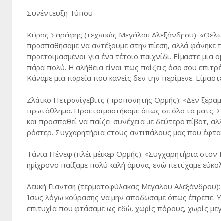
Συνέντευξη Τύπου
Κύρος Σαράφης (τεχνικός Μεγάλου Αλεξάνδρου): «Θέλω 
προσπαθήσαμε να αντέξουμε στην πίεση, αλλά φάνηκε π
προετοιμασμένοι για ένα τέτοιο παιχνίδι. Είμαστε μια
πάρα πολύ. Η αλήθεια είναι πως παίζεις όσο σου επιτρ
Κάναμε μια πορεία που κανείς δεν την περίμενε. Είμαστ
Ζλάτκο Πετρονίγεβιτς (προπονητής Ορμής): «Δεν ξέραμε
πρωτάθλημα. Προετοιμαστήκαμε όπως σε όλα τα ματς. 
και προσπαθεί να παίζει συνέχεια με δεύτερο πίβοτ, αλ
ρόστερ. Συγχαρητήρια στους αντιπάλους μας που έφτασ
Τάνια Πένεφ (πλέι μέικερ Ορμής): «Συγχαρητήρια στον 
ημίχρονο παίξαμε πολύ καλή άμυνα, ενώ πετύχαμε εύκολ
Λευκή Γιαντσή (τερματοφύλακας Μεγάλου Αλεξάνδρου): 
Ίσως λόγω κούρασης να μην αποδώσαμε όπως έπρεπε. Υπ
επιτυχία που φτάσαμε ως εδώ, χωρίς πόρους, χωρίς με