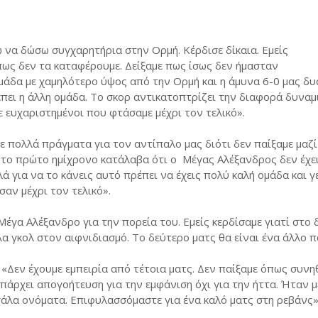
να δώσω συγχαρητήρια στην Ορμή. Κέρδισε δίκαια. Εμείς
ως δεν τα καταφέρουμε. Δείξαμε πως ίσως δεν ήμασταν
 ομάδα με χαμηλότερο ύψος από την Ορμή και η άμυνα 6-0 μας δ
έπει η άλλη ομάδα. Το σκορ αντικατοπτρίζει την διαφορά δυναμ
ε ευχαριστημένοι που φτάσαμε μέχρι τον τελικό».
 πολλά πράγματα για τον αντίπαλο μας διότι δεν παίξαμε μαζί
Στο πρώτο ημίχρονο κατάλαβα ότι ο Μέγας Αλέξανδρος δεν έχε
λά για να το κάνεις αυτό πρέπει να έχεις πολύ καλή ομάδα και 
αν μέχρι τον τελικό».
Μέγα Αλέξανδρο για την πορεία του. Εμείς κερδίσαμε γιατί στο 
α γκολ στον αιφνιδιασμό. Το δεύτερο ματς θα είναι ένα άλλο πα
«Δεν έχουμε εμπειρία από τέτοια ματς. Δεν παίξαμε όπως συνη
άρχει απογοήτευση για την εμφάνιση όχι για την ήττα. Ήταν 
γάλα ονόματα. Επιφυλασσόμαστε για ένα καλό ματς στη ρεβάνς»