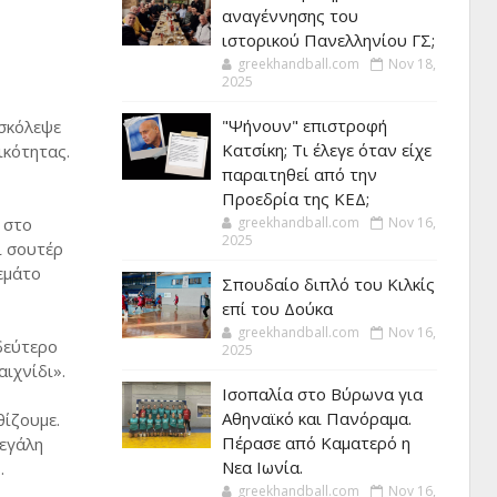
αναγέννησης του
ιστορικού Πανελληνίου ΓΣ;
greekhandball.com
Nov 18,
2025
"Ψήνουν" επιστροφή
υσκόλεψε
Κατσίκη; Τι έλεγε όταν είχε
ικότητας.
παραιτηθεί από την
Προεδρία της ΚΕΔ;
 στο
greekhandball.com
Nov 16,
2025
ι σουτέρ
γεμάτο
Σπουδαίο διπλό του Κιλκίς
επί του Δούκα
greekhandball.com
Nov 16,
δεύτερο
2025
ιχνίδι».
Ισοπαλία στο Βύρωνα για
Αθηναϊκό και Πανόραμα.
θίζουμε.
Πέρασε από Καματερό η
μεγάλη
Νεα Ιωνία.
.
greekhandball.com
Nov 16,