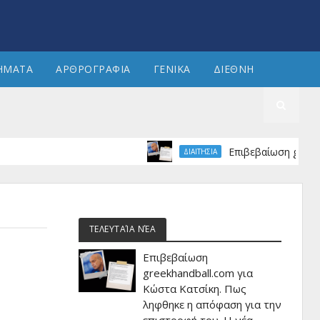
ΗΜΑΤΑ
ΑΡΘΡΟΓΡΑΦΙΑ
ΓΕΝΙΚΑ
ΔΙΕΘΝΗ
Επιβεβαίωση greekhandba
ΔΙΑΙΤΗΣΙΑ
ΤΕΛΕΥΤΑΊΑ ΝΈΑ
Επιβεβαίωση
greekhandball.com για
Κώστα Κατσίκη. Πως
ληφθηκε η απόφαση για την