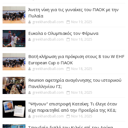
Άνετη νίκη για τις γυναίκες του ΠΑΟΚ με την
Πυλαία
greekhandball.com
Nov 19, 2025
Ευκολα ο Ολυμπιακός τον Φέρωνα
greekhandball.com
Nov 18, 2025
Βατή κλήρωση για πρόκριση στους 8 του W EHF
European Cup ο ΠΑΟΚ
greekhandball.com
Nov 18, 2025
Reunion αφετηρία αναγέννησης του ιστορικού
Πανελληνίου ΓΣ;
greekhandball.com
Nov 18, 2025
"Ψήνουν" επιστροφή Κατσίκη; Τι έλεγε όταν
είχε παραιτηθεί από την Προεδρία της ΚΕΔ;
greekhandball.com
Nov 16, 2025
Σπουδαίο διπλό του Κιλκίς επί του Δούκα