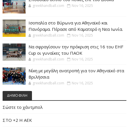
greekhandball.com
Nov 16, 2025
Ισοπαλία στο Βύρωνα για Αθηναϊκό και
Πανόραμα. Πέρασε από Καματερό η Νεα Ιωνία.
greekhandball.com
Nov 16, 2025
Να σφραγίσουν την πρόκριση στις 16 του EHF
Cup οι γυναίκες του ΠΑΟΚ
greekhandball.com
Nov 16, 2025
Νίκη με μεγάλη ανατροπή για τον Αθηναϊκό στα
Βριλήσσια
greekhandball.com
Nov 16, 2025
ΔΗΜΟΦΙΛΗ
Σώστε το χάντμπολ
ΣΤΟ +2 Η ΑΕΚ