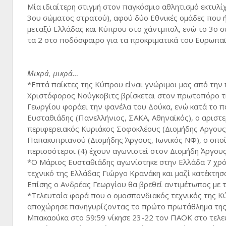
Μία ιδιαίτερη στιγμή στον παγκόσμιο αθλητισμό εκτυλ
3ου σώματος στρατού), αφού δύο Εθνικές ομάδες που ή
μεταξύ Ελλάδας και Κύπρου στο χάντμπολ, ενώ το 3ο σ
τα 2 στο ποδόσφαιρο για τα προκριματικά του Ευρωπα
Μικρά, μικρά…
*Επτά παίκτες της Κύπρου είναι γνώριμοι μας από τη
Χριστόφορος Νούγκοβιτς βρίσκεται στον πρωτοπόρο της
Γεωργίου φοράει την φανέλα του Δούκα, ενώ κατά το π
Ευσταθιάδης (Πανελλήνιος, ΣΑΚΑ, Αθηναϊκός), ο αριστ
περιφερειακός Κυριάκος Σοφοκλέους (Διομήδης Αργους),
Παπακυπριανού (Διομήδης Άργους, Ιωνικός ΝΦ), ο οποί
περισσότεροι (4) έχουν αγωνιστεί στον Διομήδη Άργους
*Ο Μάριος Ευσταθιάδης αγωνίστηκε στην Ελλάδα 7 χρό
τεχνικό της Ελλάδας Γιώργο Κρανάκη και μαζί κατέκτησ
Επίσης ο Ανδρέας Γεωργίου θα βρεθεί αντιμέτωπος με τ
*Τελευταία φορά που ο ομοσπονδιακός τεχνικός της Κύ
αποχώρησε πανηγυρίζοντας το πρώτο πρωτάθλημα της π
Μπακαούκα στο 59:59 νίκησε 23-22 τον ΠΑΟΚ στο τελευ