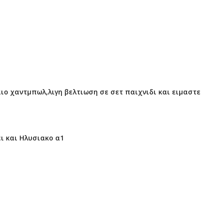
ιο χαντμπωλ,λιγη βελτιωση σε σετ παιχνιδι και ειμαστε
ει και Ηλυσιακο α1