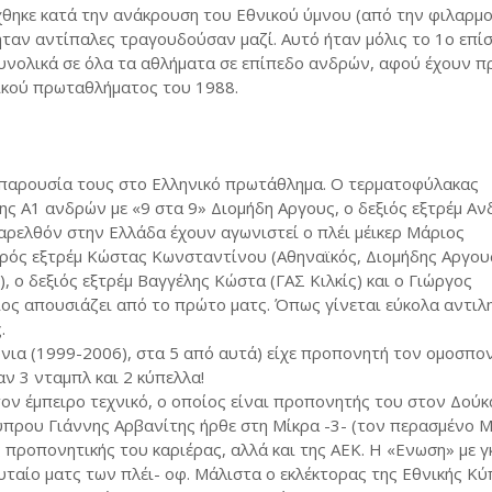
ίχθηκε κατά την ανάκρουση του Εθνικού ύμνου (από την φιλαρμο
ταν αντίπαλες τραγουδούσαν μαζί. Αυτό ήταν μόλις το 1ο επί
υνολικά σε όλα τα αθλήματα σε επίπεδο ανδρών, αφού έχουν π
ϊκού πρωταθλήματος του 1988.
ν παρουσία τους στο Ελληνικό πρωτάθλημα. Ο τερματοφύλακας
 Α1 ανδρών με «9 στα 9» Διομήδη Αργους, ο δεξιός εξτρέμ Αν
αρελθόν στην Ελλάδα έχουν αγωνιστεί ο πλέι μέικερ Μάριος
ερός εξτρέμ Κώστας Κωνσταντίνου (Αθηναϊκός, Διομήδης Αργους
 ο δεξιός εξτρέμ Βαγγέλης Κώστα (ΓΑΣ Κιλκίς) και ο Γιώργος
ος απουσιάζει από το πρώτο ματς. Όπως γίνεται εύκολα αντιλ
.
νια (1999-2006), στα 5 από αυτά) είχε προπονητή τον ομοσπο
αν 3 νταμπλ και 2 κύπελλα!
ον έμπειρο τεχνικό, ο οποίος είναι προπονητής του στον Δούκ
πρου Γιάννης Αρβανίτης ήρθε στη Μίκρα -3- (τον περασμένο Μ
ροπονητικής του καριέρας, αλλά και της ΑΕΚ. Η «Ενωση» με γ
ταίο ματς των πλέι- οφ. Μάλιστα ο εκλέκτορας της Εθνικής Κ