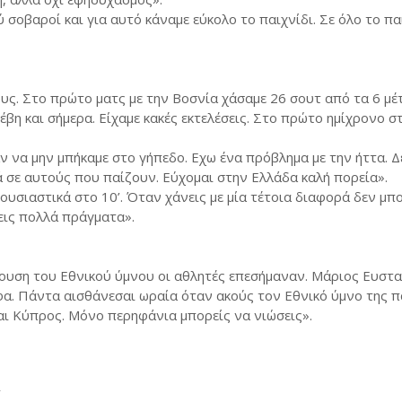
σοβαροί και για αυτό κάναμε εύκολο το παιχνίδι. Σε όλο το πα
υς. Στο πρώτο ματς με την Βοσνία χάσαμε 26 σουτ από τα 6 μέ
έβη και σήμερα. Είχαμε κακές εκτελέσεις. Στο πρώτο ημίχρονο σ
 να μην μπήκαμε στο γήπεδο. Εχω ένα πρόβλημα με την ήττα. Δ
σε αυτούς που παίζουν. Εύχομαι στην Ελλάδα καλή πορεία».
υσιαστικά στο 10’. Όταν χάνεις με μία τέτοια διαφορά δεν μπ
εις πολλά πράγματα».
ουση του Εθνικού ύμνου οι αθλητές επεσήμαναν. Μάριος Ευστα
φα. Πάντα αισθάνεσαι ωραία όταν ακούς τον Εθνικό ύμνο της 
και Κύπρος. Μόνο περηφάνια μπορείς να νιώσεις».
Υ