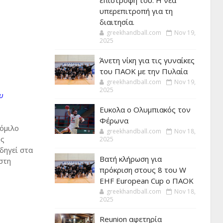
επιστροφή του. Η νέα
υπερεπιτροπή για τη
διαιτησία.
greekhandball.com
Nov 19,
2025
Άνετη νίκη για τις γυναίκες
του ΠΑΟΚ με την Πυλαία
greekhandball.com
Nov 19,
2025
υ
Ευκολα ο Ολυμπιακός τον
Φέρωνα
όμιλο
greekhandball.com
Nov 18,
ης
2025
δηγεί στα
Βατή κλήρωση για
στη
πρόκριση στους 8 του W
EHF European Cup ο ΠΑΟΚ
greekhandball.com
Nov 18,
2025
Reunion αφετηρία