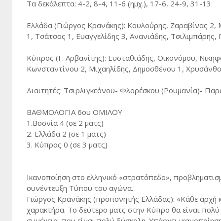
Τα δεκάλεπτα: 4-2, 8-4, 11-6 (ημχ.), 17-6, 24-9, 31-13
Ελλάδα (Γιώργος Κρανάκης): Κουλούρης, Ζαραβίνας 2, 
1, Τσάτσος 1, Ευαγγελίδης 3, Ανανιάδης, Τσιλιμπάρης
Κύπρος (Γ. Αρβανίτης): Ευσταθιάδης, Οικονόμου, Νικη
Κωνσταντίνου 2, Μιχαηλίδης, Δημοσθένου 1, Χρυσάνθου
Διαιτητές: Τσιρλιγκεάνου- Φλορέσκου (Ρουμανία)- Παρατ
ΒΑΘΜΟΛΟΓΙΑ 6ου ΟΜΙΛΟΥ
1.Βοσνία 4 (σε 2 ματς)
2. Ελλάδα 2 (σε 1 ματς)
3. Κύπρος 0 (σε 3 ματς)
Ικανοποίηση στο ελληνικό «στρατόπεδο», προβληματισ
συνέντευξη Τύπου του αγώνα.
Γιώργος Κρανάκης (προπονητής Ελλάδας): «Κάθε αρχή κα
χαρακτήρα. Το δεύτερο ματς στην Κύπρο θα είναι πολύ 
συνέχεια, που είναι πολύ δύσκολη. Υπάρχει ικανοποίησ