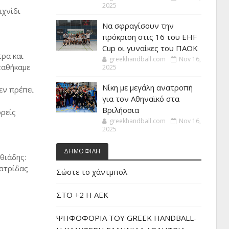
2025
ιχνίδι
Να σφραγίσουν την
πρόκριση στις 16 του EHF
Cup οι γυναίκες του ΠΑΟΚ
τρα και
greekhandball.com
Nov 16,
ταθήκαμε
2025
Νίκη με μεγάλη ανατροπή
εν πρέπει
για τον Αθηναϊκό στα
Βριλήσσια
ορείς
greekhandball.com
Nov 16,
2025
ΔΗΜΟΦΙΛΗ
θιάδης:
πατρίδας
Σώστε το χάντμπολ
ΣΤΟ +2 Η ΑΕΚ
ΨΗΦΟΦΟΡΙΑ ΤΟΥ GREEK HANDBALL-