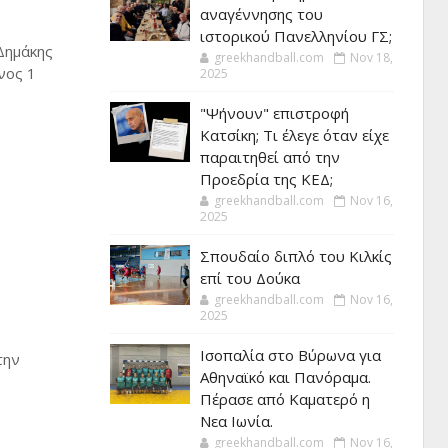
αναγέννησης του
ιστορικού Πανελληνίου ΓΣ;
Δημάκης
greekhandball.com
Nov 18,
νος 1
2025
"Ψήνουν" επιστροφή
Κατσίκη; Τι έλεγε όταν είχε
παραιτηθεί από την
Προεδρία της ΚΕΔ;
greekhandball.com
Nov 16,
2025
Σπουδαίο διπλό του Κιλκίς
επί του Δούκα
greekhandball.com
Nov 16,
2025
Ισοπαλία στο Βύρωνα για
την
Αθηναϊκό και Πανόραμα.
Πέρασε από Καματερό η
Νεα Ιωνία.
ν
greekhandball.com
Nov 16,