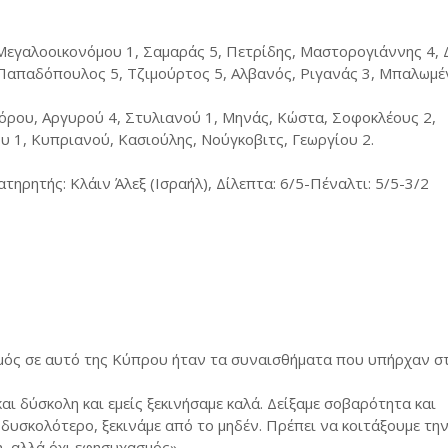
Μεγαλοοικονόμου 1, Σαμαράς 5, Πετρίδης, Μαστορογιάννης 4, 
, Παπαδόπουλος 5, Τζιμούρτος 5, Αλβανός, Ριγανάς 3, Μπαλωμέ
φόρου, Αργυρού 4, Στυλιανού 1, Μηνάς, Κώστα, Σοφοκλέους 2,
 1, Κυπριανού, Κασιούλης, Νούγκοβιτς, Γεωργίου 2.
ηρητής: Κλάιν Άλεξ (Ισραήλ), Δίλεπτα: 6/5-Πέναλτι: 5/5-3/2
μός σε αυτό της Κύπρου ήταν τα συναισθήματα που υπήρχαν σ
ι δύσκολη και εμείς ξεκινήσαμε καλά. Δείξαμε σοβαρότητα και
δυσκολότερο, ξεκινάμε από το μηδέν. Πρέπει να κοιτάξουμε τη
η, αλλά όχι εφησυχασμός».