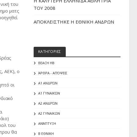
H ΚΑΛΥΤΕΡΗ ΕΛΛΗΝΙΔΑ ΑΘΛΗΤΡΙΑ
νική του
ΤΟΥ 2008
σημο ματς
ροηγηθεί
ΑΠΟΚΛΕΙΣΤΗΚΕ Η ΕΘΝΙΚΗ ΑΝΔΡΩΝ
ΚΑΤΗΓΟΡΙΕΣ
δρέας
BEACH HB
, ΑΕΚ), ο
ΆΡΘΡΑ - ΑΠΌΨΕΙΣ
Α1 ΑΝΔΡΏΝ
ηπτό οι
Α1 ΓΥΝΑΙΚΏΝ
νδιακό
Α2 ΑΝΔΡΏΝ
α.
Α2 ΓΥΝΑΙΚΩΝ
άιο)
ΑΝΆΠΤΥΞΗ
κολ του
ύπρου θα
Β ΕΘΝΙΚΗ