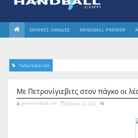
ΕΘΝΙΚΕΣ ΟΜΑΔΕΣ
HANDBALL PREMIER
Α
Τελευταία νέα
Με Πετρονίγιεβιτς στον πάγκο οι λέ
greekhandball.com
January 12, 2012