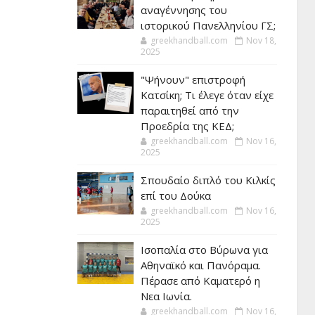
αναγέννησης του
ιστορικού Πανελληνίου ΓΣ;
greekhandball.com
Nov 18,
2025
"Ψήνουν" επιστροφή
Κατσίκη; Τι έλεγε όταν είχε
παραιτηθεί από την
Προεδρία της ΚΕΔ;
greekhandball.com
Nov 16,
2025
Σπουδαίο διπλό του Κιλκίς
επί του Δούκα
greekhandball.com
Nov 16,
2025
Ισοπαλία στο Βύρωνα για
Αθηναϊκό και Πανόραμα.
Πέρασε από Καματερό η
Νεα Ιωνία.
greekhandball.com
Nov 16,