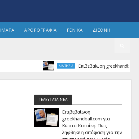
ΗΜΑΤΑ
ΑΡΘΡΟΓΡΑΦΙΑ
ΓΕΝΙΚΑ
ΔΙΕΘΝΗ
Επιβεβαίωση greekhandball.com γι
ΔΙΑΙΤΗΣΙΑ
ΤΕΛΕΥΤΑΊΑ ΝΈΑ
Επιβεβαίωση
greekhandball.com για
Κώστα Κατσίκη. Πως
ληφθηκε η απόφαση για την