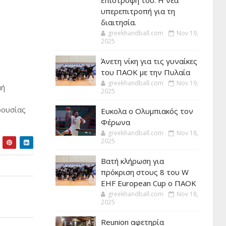
επιστροφή του. Η νέα
υπερεπιτροπή για τη
διαιτησία.
greekhandball.com
Nov 19,
2025
Άνετη νίκη για τις γυναίκες
του ΠΑΟΚ με την Πυλαία
greekhandball.com
Nov 19,
μή
2025
ρουσίας
Ευκολα ο Ολυμπιακός τον
Φέρωνα
greekhandball.com
Nov 18,
2025
Βατή κλήρωση για
πρόκριση στους 8 του W
EHF European Cup ο ΠΑΟΚ
greekhandball.com
Nov 18,
2025
Reunion αφετηρία